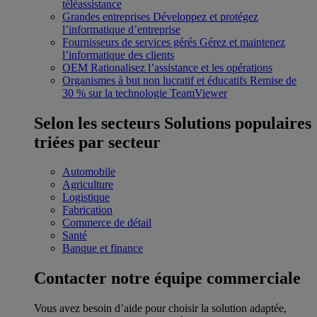
téléassistance
Grandes entreprises
Développez et protégez
l’informatique d’entreprise
Fournisseurs de services gérés
Gérez et maintenez
l’informatique des clients
OEM
Rationalisez l’assistance et les opérations
Organismes à but non lucratif et éducatifs
Remise de
30 % sur la technologie TeamViewer
Selon les secteurs
Solutions populaires
triées par secteur
Automobile
Agriculture
Logistique
Fabrication
Commerce de détail
Santé
Banque et finance
Contacter notre équipe commerciale
Vous avez besoin d’aide pour choisir la solution adaptée,