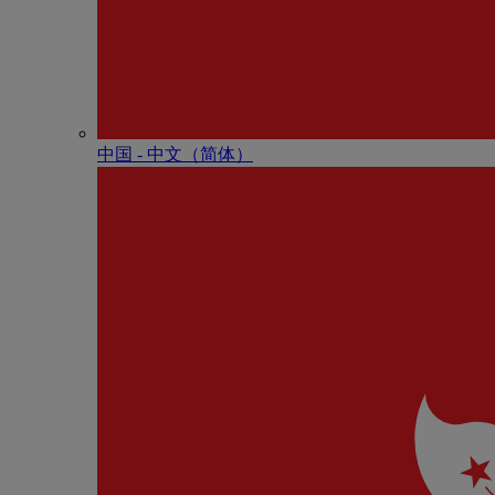
中国 - 中⽂（简体）