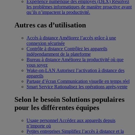
Expérience numérique des employés (DEX)
Résolvez
les problèmes informatiques de manière proactive avant
qu’ils n’impactent la productivité.
Autres cas d’utilisation
Accès à distance
Améliorez l’accès grâce à une
connexion sécurisée
Contrôle à distance
Contrôlez les appareils
indépendamment de la plateforme
Bureau à distance
Améliorez la productivité où que
vous soyez
Wake-on-LAN
Autorisez l’activation à distance des
appareils
Partage d’écran
Communication visuelle en temps réel
Smart Service
Rationalisez les opérations après-vente
Selon le besoin
Solutions populaires
pour les différentes équipes
Usage personnel
Accédez aux appareils depuis
n’importe où
Petites entreprises
Simplifiez l’accès à distance et la