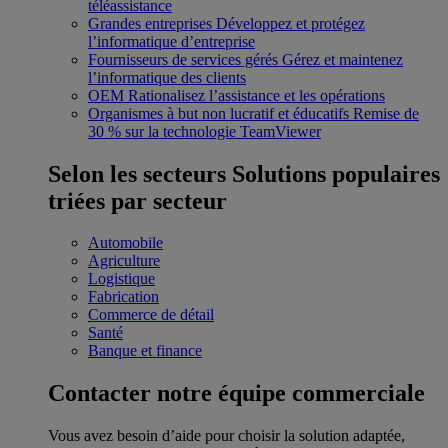
téléassistance
Grandes entreprises
Développez et protégez
l’informatique d’entreprise
Fournisseurs de services gérés
Gérez et maintenez
l’informatique des clients
OEM
Rationalisez l’assistance et les opérations
Organismes à but non lucratif et éducatifs
Remise de
30 % sur la technologie TeamViewer
Selon les secteurs
Solutions populaires
triées par secteur
Automobile
Agriculture
Logistique
Fabrication
Commerce de détail
Santé
Banque et finance
Contacter notre équipe commerciale
Vous avez besoin d’aide pour choisir la solution adaptée,