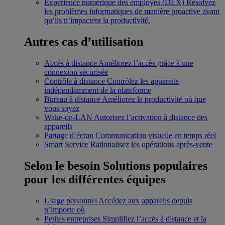
Expérience numérique des employés (DEX)
Résolvez
les problèmes informatiques de manière proactive avant
qu’ils n’impactent la productivité.
Autres cas d’utilisation
Accès à distance
Améliorez l’accès grâce à une
connexion sécurisée
Contrôle à distance
Contrôlez les appareils
indépendamment de la plateforme
Bureau à distance
Améliorez la productivité où que
vous soyez
Wake-on-LAN
Autorisez l’activation à distance des
appareils
Partage d’écran
Communication visuelle en temps réel
Smart Service
Rationalisez les opérations après-vente
Selon le besoin
Solutions populaires
pour les différentes équipes
Usage personnel
Accédez aux appareils depuis
n’importe où
Petites entreprises
Simplifiez l’accès à distance et la