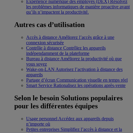
Expérience numérique des employés (DEX)
Résolvez
les problèmes informatiques de manière proactive avant
qu’ils n’impactent la productivité.
Autres cas d’utilisation
Accès à distance
Améliorez l’accès grâce à une
connexion sécurisée
Contrôle à distance
Contrôlez les appareils
indépendamment de la plateforme
Bureau à distance
Améliorez la productivité où que
vous soyez
Wake-on-LAN
Autorisez l’activation à distance des
appareils
Partage d’écran
Communication visuelle en temps réel
Smart Service
Rationalisez les opérations après-vente
Selon le besoin
Solutions populaires
pour les différentes équipes
Usage personnel
Accédez aux appareils depuis
n’importe où
Petites entreprises
Simplifiez l’accès à distance et la