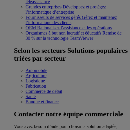
téléassistance
Grandes entreprises
Développez et protégez
l’informatique d’entreprise
Fournisseurs de services gérés
Gérez et maintenez
l’informatique des clients
OEM
Rationalisez l’assistance et les opérations
Organismes à but non lucratif et éducatifs
Remise de
30 % sur la technologie TeamViewer
Selon les secteurs
Solutions populaires
triées par secteur
Automobile
Agriculture
Logistique
Fabrication
Commerce de détail
Santé
Banque et finance
Contacter notre équipe commerciale
Vous avez besoin d’aide pour choisir la solution adaptée,