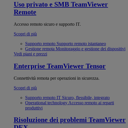
Uso privato e SMB
TeamViewer
Remote
Accesso remoto sicuro e supporto IT.
Scopri di più
Supporto remoto
Supporto remoto istantaneo
Gestione remota
Monitoraggio e gestione dei dispositivi
Vedi piani e prezzi
Enterprise
TeamViewer Tensor
Connettività remota per operazioni in sicurezza.
Scopri di più
Supporto remoto IT
Sicuro, flessibile, integrato
Operational technology
Accesso remoto ai reparti
produttivi
Risoluzione dei problemi
TeamViewer
DEX