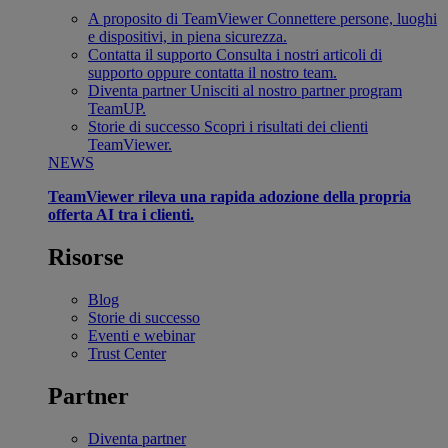
A proposito di TeamViewer
Connettere persone, luoghi
e dispositivi, in piena sicurezza.
Contatta il supporto
Consulta i nostri articoli di
supporto oppure contatta il nostro team.
Diventa partner
Unisciti al nostro partner program
TeamUP.
Storie di successo
Scopri i risultati dei clienti
TeamViewer.
NEWS
TeamViewer rileva una rapida adozione della propria
offerta AI tra i clienti.
Risorse
Blog
Storie di successo
Eventi e webinar
Trust Center
Partner
Diventa partner