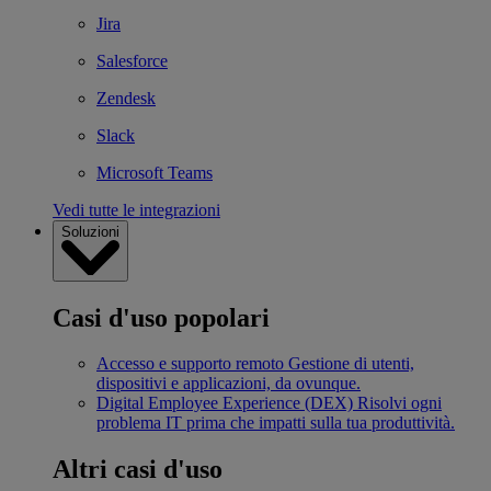
Jira
Salesforce
Zendesk
Slack
Microsoft Teams
Vedi tutte le integrazioni
Soluzioni
Casi d'uso popolari
Accesso e supporto remoto
Gestione di utenti,
dispositivi e applicazioni, da ovunque.
Digital Employee Experience (DEX)
Risolvi ogni
problema IT prima che impatti sulla tua produttività.
Altri casi d'uso