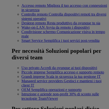
Accesso remoto
Migliora il tuo accesso con connessioni
in sicurezza
Controllo remoto
Controlla dispositivi remoti tra diversi
sistemi operativi
Desktop remoto
Resta produttivo da ovunque tu sia
Wake-on-LAN
Avvia da remoto i dispositivi
Condivisione schermo
Comunicazione visiva in tempo
reale
Smart Service
Semplifica i tuoi servizi post-vendita
Per necessità
Soluzioni popolari per
diversi team
Uso privato
Accedi da ovunque ai tuoi dispositivi
Piccole imprese
Semplifica accesso e supporto remoto
Grandi imprese
Scala in sicurezza la tua gestione IT
Managed service providers
Gestisci e mantieni i tuoi
client IT
OEM
Semplifica operazioni e supporto
Istruzione e aziende non-profit
30% di sconto sulle
tecnologie TeamViewer
Per settore
Soluzioni poplari divise