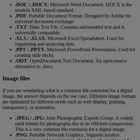
.DOC / .DOCX
: Microsoft Word Document. DOCX is the
modern XML-based standard.
.PDF
: Portable Document Format. Designed by Adobe for
universal document exchange.
.TXT
: Plain Text File. Contains unformatted text and is
universally compatible.
.XLS / .XLSX
: Microsoft Excel Spreadsheet. Used for
organizing and analyzing data.
.PPT / .PPTX
: Microsoft PowerPoint Presentation. Used for
creating slide decks.
.ODT
: OpenDocument Text Document. An open-source
alternative to .docx.
Image files
If you are wondering what is a common file extension for a digital
image, the answer depends on the use case. Different image formats
are optimized for different needs such as web display, printing,
transparency, or animation.
.JPEG / .JPG
: Joint Photographic Experts Group. A widely
used format for photographs due to its efficient compression.
This is a very common file extension for a digital image.
.PNG
: Portable Network Graphics. Supports lossless