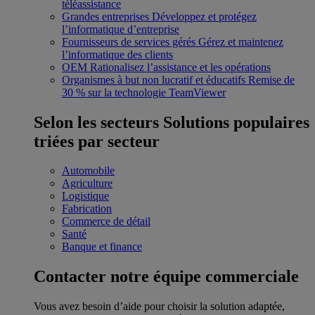
téléassistance
Grandes entreprises
Développez et protégez
l’informatique d’entreprise
Fournisseurs de services gérés
Gérez et maintenez
l’informatique des clients
OEM
Rationalisez l’assistance et les opérations
Organismes à but non lucratif et éducatifs
Remise de
30 % sur la technologie TeamViewer
Selon les secteurs
Solutions populaires
triées par secteur
Automobile
Agriculture
Logistique
Fabrication
Commerce de détail
Santé
Banque et finance
Contacter notre équipe commerciale
Vous avez besoin d’aide pour choisir la solution adaptée,