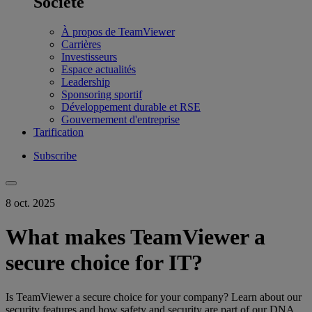
Société
À propos de TeamViewer
Carrières
Investisseurs
Espace actualités
Leadership
Sponsoring sportif
Développement durable et RSE
Gouvernement d'entreprise
Tarification
Subscribe
8 oct. 2025
What makes TeamViewer a
secure choice for IT?
Is TeamViewer a secure choice for your company? Learn about our
security features and how safety and security are part of our DNA.