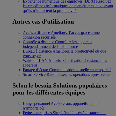
Expérience numérique des employés (DEX)
Résolvez
les problèmes informatiques de manière proactive avant
qu’ils n’impactent la productivité.
Autres cas d’utilisation
Accès à distance
Améliorez l’accès grâce à une
connexion sécurisée
Contrôle à distance
Contrôlez les appareils
indépendamment de la plateforme
Bureau à distance
Améliorez la productivité où que
vous soyez
Wake-on-LAN
Autorisez l’activation à distance des
appareils
Partage d’écran
Communication visuelle en temps réel
Smart Service
Rationalisez les opérations après-vente
Selon le besoin
Solutions populaires
pour les différentes équipes
Usage personnel
Accédez aux appareils depuis
n’importe où
Petites entreprises
Simplifiez l’accès à distance et la