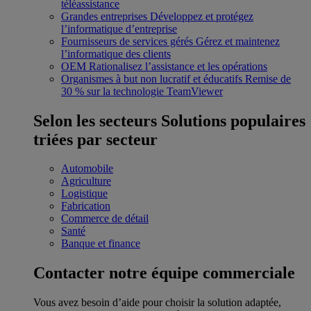
téléassistance
Grandes entreprises
Développez et protégez
l’informatique d’entreprise
Fournisseurs de services gérés
Gérez et maintenez
l’informatique des clients
OEM
Rationalisez l’assistance et les opérations
Organismes à but non lucratif et éducatifs
Remise de
30 % sur la technologie TeamViewer
Selon les secteurs
Solutions populaires
triées par secteur
Automobile
Agriculture
Logistique
Fabrication
Commerce de détail
Santé
Banque et finance
Contacter notre équipe commerciale
Vous avez besoin d’aide pour choisir la solution adaptée,