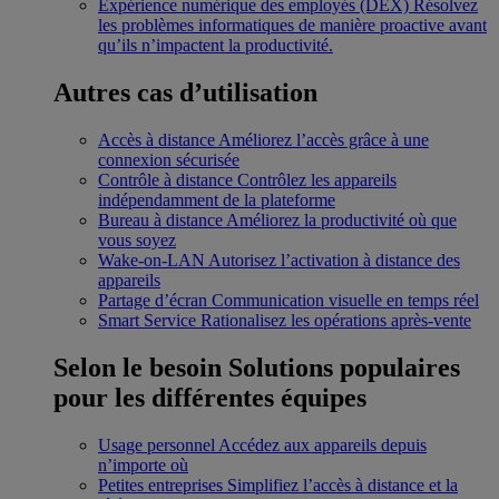
Expérience numérique des employés (DEX)
Résolvez
les problèmes informatiques de manière proactive avant
qu’ils n’impactent la productivité.
Autres cas d’utilisation
Accès à distance
Améliorez l’accès grâce à une
connexion sécurisée
Contrôle à distance
Contrôlez les appareils
indépendamment de la plateforme
Bureau à distance
Améliorez la productivité où que
vous soyez
Wake-on-LAN
Autorisez l’activation à distance des
appareils
Partage d’écran
Communication visuelle en temps réel
Smart Service
Rationalisez les opérations après-vente
Selon le besoin
Solutions populaires
pour les différentes équipes
Usage personnel
Accédez aux appareils depuis
n’importe où
Petites entreprises
Simplifiez l’accès à distance et la