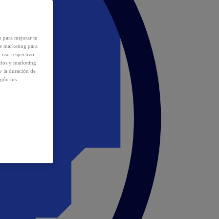
o para mejorar tu
de marketing para
y uso respectivo
cios y marketing
y la duración de
egún tus