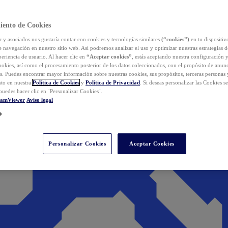
iento de Cookies
y asociados nos gustaría contar con cookies y tecnologías similares
(“cookies”)
en tu dispositiv
e navegación en nuestro sitio web. Así podremos analizar el uso y optimizar nuestras estrategias 
eriencia de usuario. Al hacer clic en
“Aceptar cookies”
, estás aceptando nuestra configuración 
cookies, así como el procesamiento posterior de los datos coleccionados, con el propósito de anun
s. Puedes encontrar mayor información sobre nuestras cookies, sus propósitos, terceras personas 
to en nuestra
Política de Cookies
y
Política de Privacidad
. Si deseas personalizar las Cookies s
puedes hacer clic en ¨Personalizar Cookies¨.
eamViewer
Aviso legal
Personalizar Cookies
Aceptar Cookies