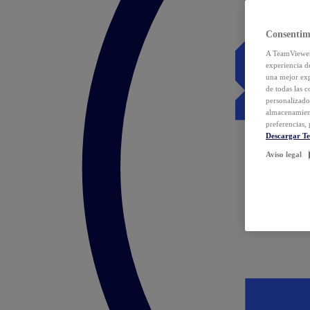
Consentim
A TeamViewer 
experiencia d
una mejor exp
de todas las 
personalizado
almacenamien
preferencias, 
Descargar T
Aviso legal