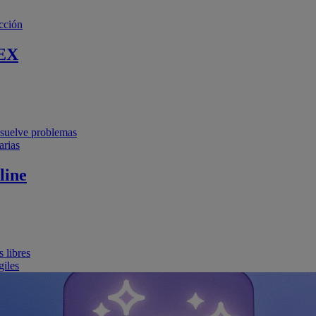
cción
EX
resuelve problemas
arias
line
 libres
giles