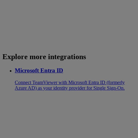
Explore more integrations
Microsoft Entra ID
Connect TeamViewer with Microsoft Entra ID (formerly
Azure AD) as your identity provider for Single Sign-On.