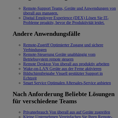
Remote-Support
Teams, Geräte und Anwendungen von
überall aus managen.
Digital Employee Experience (DEX)
Lösen Sie IT-
Probleme proaktiv, bevor die Produktivität leidet.
Andere Anwendungsfälle
Remote-Zugriff
Optimierter Zugang und sichere
Verbindungen
Remote-Steuerung
Geräte unabhängig vom
Betriebssystem remote steuern
Remote Desktop
Von überall aus produktiv arbeiten
Wake-on-LAN
Geräte aus der Ferne aktivieren
Bildschirmfreigabe
Visuell gestützter Support in
Echtzeit
Smart Service
Optimalen Aftersales-Service anbieten
Nach Anforderung
Beliebte Lösungen
für verschiedene Teams
Privatgebrauch
Von überall aus auf Geräte zugreifen
Kleine Unternehmen
Vereinfachen Sie Ihren Remote-