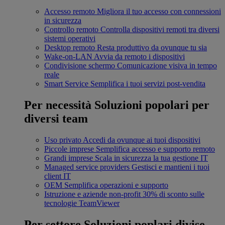
Accesso remoto
Migliora il tuo accesso con connessioni
in sicurezza
Controllo remoto
Controlla dispositivi remoti tra diversi
sistemi operativi
Desktop remoto
Resta produttivo da ovunque tu sia
Wake-on-LAN
Avvia da remoto i dispositivi
Condivisione schermo
Comunicazione visiva in tempo
reale
Smart Service
Semplifica i tuoi servizi post-vendita
Per necessità
Soluzioni popolari per
diversi team
Uso privato
Accedi da ovunque ai tuoi dispositivi
Piccole imprese
Semplifica accesso e supporto remoto
Grandi imprese
Scala in sicurezza la tua gestione IT
Managed service providers
Gestisci e mantieni i tuoi
client IT
OEM
Semplifica operazioni e supporto
Istruzione e aziende non-profit
30% di sconto sulle
tecnologie TeamViewer
Per settore
Soluzioni poplari divise