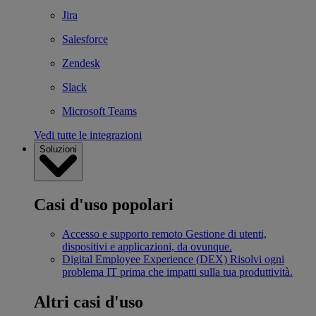
Jira
Salesforce
Zendesk
Slack
Microsoft Teams
Vedi tutte le integrazioni
Soluzioni
Casi d'uso popolari
Accesso e supporto remoto
Gestione di utenti,
dispositivi e applicazioni, da ovunque.
Digital Employee Experience (DEX)
Risolvi ogni
problema IT prima che impatti sulla tua produttività.
Altri casi d'uso