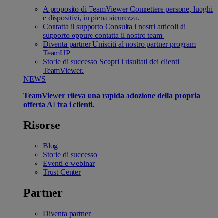
A proposito di TeamViewer
Connettere persone, luoghi
e dispositivi, in piena sicurezza.
Contatta il supporto
Consulta i nostri articoli di
supporto oppure contatta il nostro team.
Diventa partner
Unisciti al nostro partner program
TeamUP.
Storie di successo
Scopri i risultati dei clienti
TeamViewer.
NEWS
TeamViewer rileva una rapida adozione della propria
offerta AI tra i clienti.
Risorse
Blog
Storie di successo
Eventi e webinar
Trust Center
Partner
Diventa partner