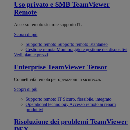
Uso privato e SMB
TeamViewer
Remote
Accesso remoto sicuro e supporto IT.
Scopri di più
Supporto remoto
Supporto remoto istantaneo
Gestione remota
Monitoraggio e gestione dei dispositivi
Vedi piani e prezzi
Enterprise
TeamViewer Tensor
Connettività remota per operazioni in sicurezza.
Scopri di più
Supporto remoto IT
Sicuro, flessibile, integrato
Operational technology
Accesso remoto ai reparti
produttivi
Risoluzione dei problemi
TeamViewer
DEX