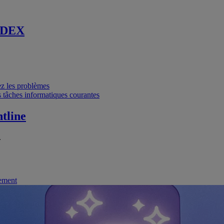
 DEX
vez les problèmes
 tâches informatiques courantes
tline
.
nement