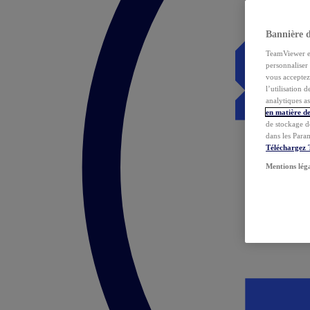
Bannière 
TeamViewer et 
personnaliser 
vous acceptez 
l’utilisation 
analytiques as
en matière de
de stockage d
dans les Para
Téléchargez
Mentions lég