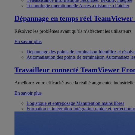
Téléassistance informatique
Sécurisée, flexible, intégrée
Technologie opérationnelle
Accès à distance à l’atelier
Dépannage en temps réel
TeamViewer
Résolvez les problèmes avant qu’ils n’affectent les utilisateurs.
En savoir plus
Dépannage des points de terminaison
Identifiez et résol
Automatisation des points de terminaison
Automatisez les
Travailleur connecté
TeamViewer Fron
Améliorez votre efficacité avec la réalité augmentée industrielle
En savoir plus
Logistique et entreposage
Manutention mains libres
Formation et intégration
Intégration rapide et perfection