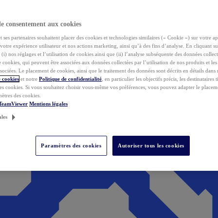
de consentement aux cookies
ses partenaires souhaitent placer des cookies et technologies similaires (« Cookie ») sur votre ap
votre expérience utilisateur et nos actions marketing, ainsi qu’à des fins d’analyse. En cliquant s
(i) nos réglages et l’utilisation de cookies ainsi que (ii) l’analyse subséquente des données collect
de cookies, qui peuvent être associées aux données collectées par l’utilisation de nos produits et le
sociées. Le placement de cookies, ainsi que le traitement des données sont décrits en détails dans
 cookies
et notre
Politique de confidentialité
, en particulier les objectifs précis, les destinataires t
es cookies. Si vous souhaitez choisir vous-même vos préférences, vous pouvez adapter le placem
mètres des cookies.
 TeamViewer
Mentions légales
ales
Paramètres des cookies
Autoriser tous les cookies