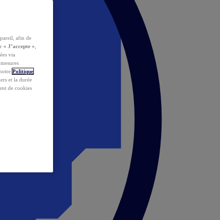
pareil, afin de
ur
« J’accepte »
,
ées via
s mesures
 notre
Politique
iers et la durée
ent de cookies