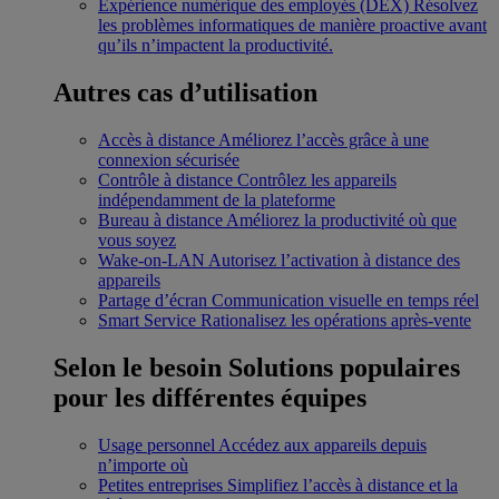
Expérience numérique des employés (DEX)
Résolvez
les problèmes informatiques de manière proactive avant
qu’ils n’impactent la productivité.
Autres cas d’utilisation
Accès à distance
Améliorez l’accès grâce à une
connexion sécurisée
Contrôle à distance
Contrôlez les appareils
indépendamment de la plateforme
Bureau à distance
Améliorez la productivité où que
vous soyez
Wake-on-LAN
Autorisez l’activation à distance des
appareils
Partage d’écran
Communication visuelle en temps réel
Smart Service
Rationalisez les opérations après-vente
Selon le besoin
Solutions populaires
pour les différentes équipes
Usage personnel
Accédez aux appareils depuis
n’importe où
Petites entreprises
Simplifiez l’accès à distance et la