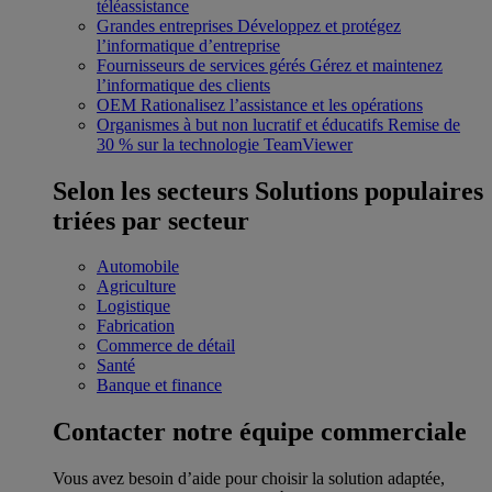
téléassistance
Grandes entreprises
Développez et protégez
l’informatique d’entreprise
Fournisseurs de services gérés
Gérez et maintenez
l’informatique des clients
OEM
Rationalisez l’assistance et les opérations
Organismes à but non lucratif et éducatifs
Remise de
30 % sur la technologie TeamViewer
Selon les secteurs
Solutions populaires
triées par secteur
Automobile
Agriculture
Logistique
Fabrication
Commerce de détail
Santé
Banque et finance
Contacter notre équipe commerciale
Vous avez besoin d’aide pour choisir la solution adaptée,