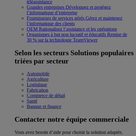
téléassistance
Grandes entreprises
Développez et protégez
l’informatique d’entreprise
Fournisseurs de services gérés
Gérez et maintenez
l’informatique des clients
OEM
Rationalisez l’assistance et les opérations
Organismes à but non lucratif et éducatifs
Remise de
30 % sur la technologie TeamViewer
Selon les secteurs
Solutions populaires
triées par secteur
Automobile
Agriculture
Logistique
Fabrication
Commerce de détail
Santé
Banque et finance
Contacter notre équipe commerciale
Vous avez besoin d’aide pour choisir la solution adaptée,