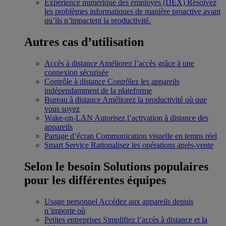
Expérience numérique des employés (DEX)
Résolvez
les problèmes informatiques de manière proactive avant
qu’ils n’impactent la productivité.
Autres cas d’utilisation
Accès à distance
Améliorez l’accès grâce à une
connexion sécurisée
Contrôle à distance
Contrôlez les appareils
indépendamment de la plateforme
Bureau à distance
Améliorez la productivité où que
vous soyez
Wake-on-LAN
Autorisez l’activation à distance des
appareils
Partage d’écran
Communication visuelle en temps réel
Smart Service
Rationalisez les opérations après-vente
Selon le besoin
Solutions populaires
pour les différentes équipes
Usage personnel
Accédez aux appareils depuis
n’importe où
Petites entreprises
Simplifiez l’accès à distance et la