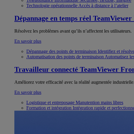
Téléassistance informatique
Sécurisée, flexible, intégrée
Technologie opérationnelle
Accès à distance à l’atelier
Dépannage en temps réel
TeamViewer
Résolvez les problèmes avant qu’ils n’affectent les utilisateurs.
En savoir plus
Dépannage des points de terminaison
Identifiez et résol
Automatisation des points de terminaison
Automatisez les
Travailleur connecté
TeamViewer Fron
Améliorez votre efficacité avec la réalité augmentée industrielle
En savoir plus
Logistique et entreposage
Manutention mains libres
Formation et intégration
Intégration rapide et perfection