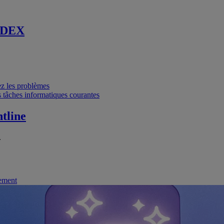
 DEX
vez les problèmes
 tâches informatiques courantes
tline
.
nement