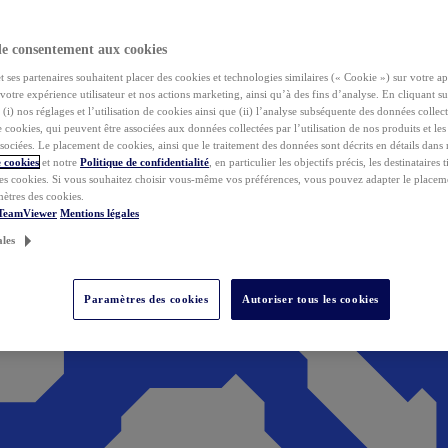
de consentement aux cookies
ses partenaires souhaitent placer des cookies et technologies similaires (« Cookie ») sur votre ap
votre expérience utilisateur et nos actions marketing, ainsi qu’à des fins d’analyse. En cliquant s
(i) nos réglages et l’utilisation de cookies ainsi que (ii) l’analyse subséquente des données collect
de cookies, qui peuvent être associées aux données collectées par l’utilisation de nos produits et le
sociées. Le placement de cookies, ainsi que le traitement des données sont décrits en détails dans
 cookies
et notre
Politique de confidentialité
, en particulier les objectifs précis, les destinataires t
es cookies. Si vous souhaitez choisir vous-même vos préférences, vous pouvez adapter le placem
mètres des cookies.
 TeamViewer
Mentions légales
ales
Paramètres des cookies
Autoriser tous les cookies