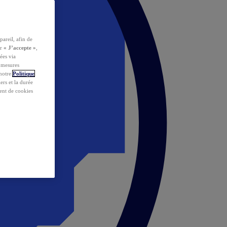
pareil, afin de
ur
« J’accepte »
,
ées via
s mesures
 notre
Politique
iers et la durée
ent de cookies