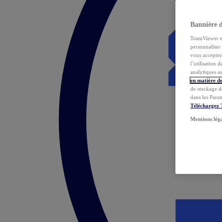
Bannière 
TeamViewer et 
personnaliser 
vous acceptez 
l’utilisation 
analytiques as
en matière de
de stockage d
dans les Para
Téléchargez
Mentions lég