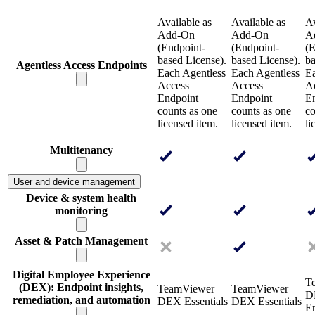
Available as
Available as
Av
Add-On
Add-On
A
(Endpoint-
(Endpoint-
(E
based License).
based License).
ba
Agentless Access Endpoints
Each Agentless
Each Agentless
Ea
Access
Access
A
Endpoint
Endpoint
E
counts as one
counts as one
co
licensed item.
licensed item.
li
Multitenancy
User and device management
Device & system health
monitoring
Asset & Patch Management
Digital Employee Experience
T
(DEX): Endpoint insights,
TeamViewer
TeamViewer
D
remediation, and automation
DEX Essentials
DEX Essentials
En