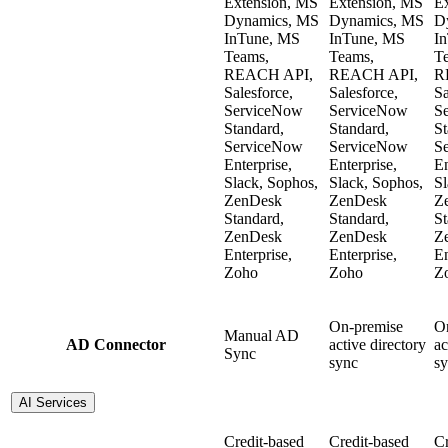
Extension, MS
Extension, MS
E
Dynamics, MS
Dynamics, MS
D
InTune, MS
InTune, MS
I
Teams,
Teams,
T
REACH API,
REACH API,
R
Salesforce,
Salesforce,
Sa
ServiceNow
ServiceNow
S
Standard,
Standard,
St
ServiceNow
ServiceNow
S
Enterprise,
Enterprise,
En
Slack, Sophos,
Slack, Sophos,
Sl
ZenDesk
ZenDesk
Z
Standard,
Standard,
St
ZenDesk
ZenDesk
Z
Enterprise,
Enterprise,
En
Zoho
Zoho
Z
On-premise
O
Manual AD
AD Connector
active directory
ac
Sync
sync
s
AI Services
Credit-based
Credit-based
Cr