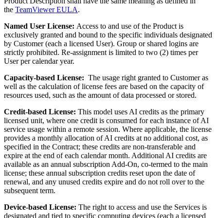
Product Description shall have the same meaning as defined in
the
TeamViewer EULA
.
Named User License:
Access to and use of the Product is
exclusively granted and bound to the specific individuals designated
by Customer (each a licensed User). Group or shared logins are
strictly prohibited. Re-assignment is limited to two (2) times per
User per calendar year.
Capacity-based License:
The usage right granted to Customer as
well as the calculation of license fees are based on the capacity of
resources used, such as the amount of data processed or stored.
Credit-based License:
This model uses AI credits as the primary
licensed unit, where one credit is consumed for each instance of AI
service usage within a remote session. Where applicable, the license
provides a monthly allocation of AI credits at no additional cost, as
specified in the Contract; these credits are non-transferable and
expire at the end of each calendar month. Additional AI credits are
available as an annual subscription Add-On, co-termed to the main
license; these annual subscription credits reset upon the date of
renewal, and any unused credits expire and do not roll over to the
subsequent term.
Device-based License:
The right to access and use the Services is
designated and tied to specific computing devices (each a licensed