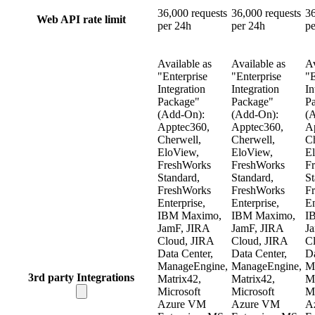
36,000 requests
36,000 requests
36
Web API rate limit
per 24h
per 24h
pe
Available as
Available as
Av
"Enterprise
"Enterprise
"E
Integration
Integration
In
Package"
Package"
P
(Add-On):
(Add-On):
(
Apptec360,
Apptec360,
A
Cherwell,
Cherwell,
Ch
EloView,
EloView,
E
FreshWorks
FreshWorks
F
Standard,
Standard,
St
FreshWorks
FreshWorks
F
Enterprise,
Enterprise,
En
IBM Maximo,
IBM Maximo,
I
JamF, JIRA
JamF, JIRA
J
Cloud, JIRA
Cloud, JIRA
C
Data Center,
Data Center,
Da
ManageEngine,
ManageEngine,
M
3rd party Integrations
Matrix42,
Matrix42,
Ma
Microsoft
Microsoft
Mi
Azure VM
Azure VM
A