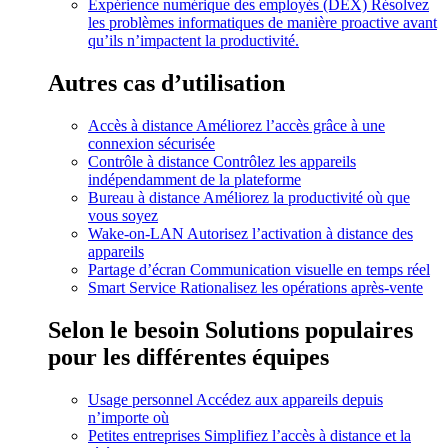
Expérience numérique des employés (DEX)
Résolvez
les problèmes informatiques de manière proactive avant
qu’ils n’impactent la productivité.
Autres cas d’utilisation
Accès à distance
Améliorez l’accès grâce à une
connexion sécurisée
Contrôle à distance
Contrôlez les appareils
indépendamment de la plateforme
Bureau à distance
Améliorez la productivité où que
vous soyez
Wake-on-LAN
Autorisez l’activation à distance des
appareils
Partage d’écran
Communication visuelle en temps réel
Smart Service
Rationalisez les opérations après-vente
Selon le besoin
Solutions populaires
pour les différentes équipes
Usage personnel
Accédez aux appareils depuis
n’importe où
Petites entreprises
Simplifiez l’accès à distance et la