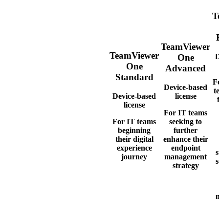
T
TeamViewer
TeamViewer
D
One
One
Advanced
Standard
F
Device-based
t
Device-based
license
license
For IT teams
For IT teams
seeking to
beginning
further
their digital
enhance their
experience
endpoint
journey
management
s
strategy