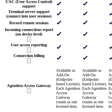
UAC (User Access Control)
support
Terminal server support
(connect into user sessions)
Record remote sessions
Incoming connections report
(on device level)
User access reporting
Connection billing
Available as
Available as
Av
Add-On
Add-On
A
(Endpoint-
(Endpoint-
(E
based License).
based License).
ba
Agentless Access Gateway
Each Agentless
Each Agentless
Ea
Access
Access
A
Gateway
Gateway
G
counts as one
counts as one
co
licensed item.
licensed item.
li