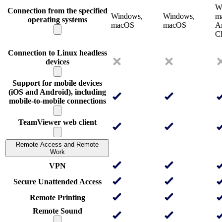
W
Connection from the specified
Windows,
Windows,
m
operating systems
macOS
macOS
An
C
Connection to Linux headless
devices
Support for mobile devices
(iOS and Android), including
mobile-to-mobile connections
TeamViewer web client
Remote Access and Remote
Work
VPN
Secure Unattended Access
Remote Printing
Remote Sound