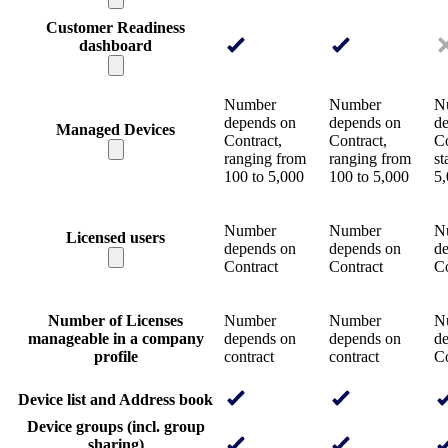
Customer Readiness
dashboard
Number
Number
N
depends on
depends on
d
Managed Devices
Contract,
Contract,
Co
ranging from
ranging from
st
100 to 5,000
100 to 5,000
5
Number
Number
N
Licensed users
depends on
depends on
d
Contract
Contract
Co
Number of Licenses
Number
Number
N
manageable in a company
depends on
depends on
d
profile
contract
contract
Co
Device list and Address book
Device groups (incl. group
sharing)