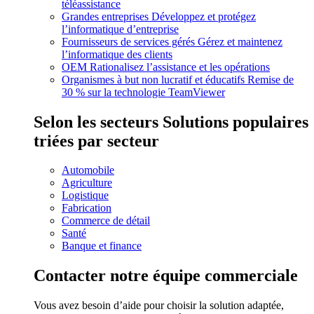
téléassistance
Grandes entreprises
Développez et protégez
l’informatique d’entreprise
Fournisseurs de services gérés
Gérez et maintenez
l’informatique des clients
OEM
Rationalisez l’assistance et les opérations
Organismes à but non lucratif et éducatifs
Remise de
30 % sur la technologie TeamViewer
Selon les secteurs
Solutions populaires
triées par secteur
Automobile
Agriculture
Logistique
Fabrication
Commerce de détail
Santé
Banque et finance
Contacter notre équipe commerciale
Vous avez besoin d’aide pour choisir la solution adaptée,