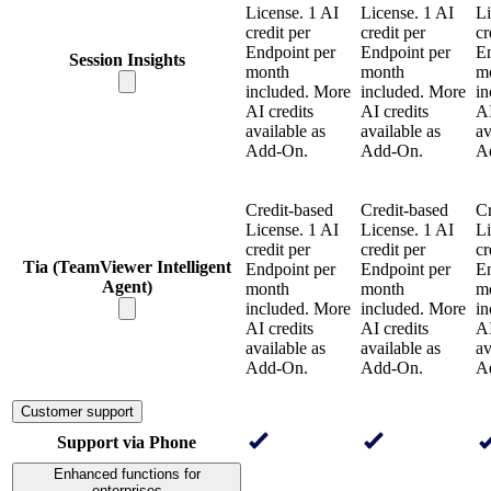
License. 1 AI
License. 1 AI
Li
credit per
credit per
cr
Endpoint per
Endpoint per
En
Session Insights
month
month
m
included. More
included. More
in
AI credits
AI credits
AI
available as
available as
av
Add-On.
Add-On.
A
Credit-based
Credit-based
Cr
License. 1 AI
License. 1 AI
Li
credit per
credit per
cr
Tia (TeamViewer Intelligent
Endpoint per
Endpoint per
En
Agent)
month
month
m
included. More
included. More
in
AI credits
AI credits
AI
available as
available as
av
Add-On.
Add-On.
A
Customer support
Support via Phone
Enhanced functions for
enterprises