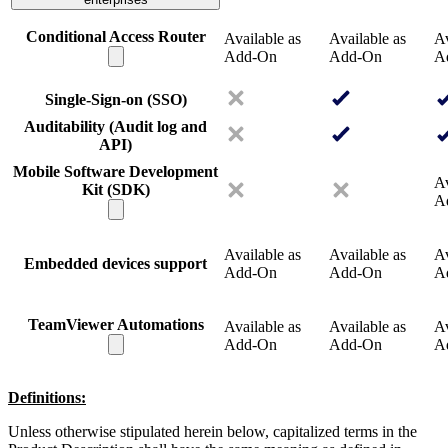
Conditional Access Router
Available as
Available as
Av
Add-On
Add-On
A
Single-Sign-on (SSO)
Auditability (Audit log and
API)
Mobile Software Development
Av
Kit (SDK)
A
Available as
Available as
Av
Embedded devices support
Add-On
Add-On
A
TeamViewer Automations
Available as
Available as
Av
Add-On
Add-On
A
Definitions:
Unless otherwise stipulated herein below, capitalized terms in the