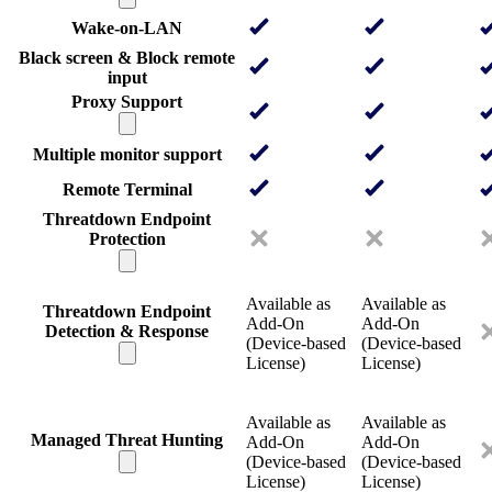
Wake-on-LAN
Black screen & Block remote
input
Proxy Support
Multiple monitor support
Remote Terminal
Threatdown Endpoint
Protection
Available as
Available as
Threatdown Endpoint
Add-On
Add-On
Detection & Response
(Device-based
(Device-based
License)
License)
Available as
Available as
Managed Threat Hunting
Add-On
Add-On
(Device-based
(Device-based
License)
License)