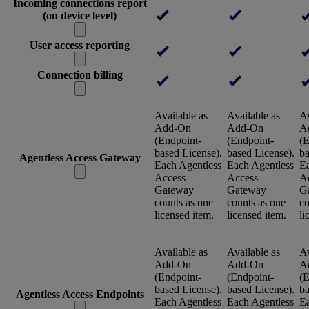
Incoming connections report
(on device level)
User access reporting
Connection billing
Available as
Available as
Av
Add-On
Add-On
A
(Endpoint-
(Endpoint-
(E
based License).
based License).
ba
Agentless Access Gateway
Each Agentless
Each Agentless
Ea
Access
Access
A
Gateway
Gateway
G
counts as one
counts as one
co
licensed item.
licensed item.
li
Available as
Available as
Av
Add-On
Add-On
A
(Endpoint-
(Endpoint-
(E
based License).
based License).
ba
Agentless Access Endpoints
Each Agentless
Each Agentless
Ea