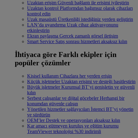
Uzaktan erişim
Güvenli bağlantı ile erişimi iyileştirin
Uzaktan kontrol
Platformdan bağımsız olarak cihazları
kontrol edin
Uzak masaüstü
Üretkenliği istediğiniz yerden geliştirin
LAN’da uyandırma
Uzak cihaz aktivasyonunu
etkinleştirin
Ekran paylaşma
Gerçek zamanlı görsel iletişim
Smart Service
Satış sonrası hizmetleri aksaksız kılın
İhtiyaca göre
Farklı ekipler için
popüler çözümler
Kişisel kullanım
Cihazlara her yerden erişin
Küçük işletmeler
Uzaktan erişimi ve desteği basitleştirin
Büyük işletmeler
Kurumsal BT’yi genişletin ve güvenli
kılın
Serbest çalışanlar ve dijital göçebeler
Herhangi bir
konumdan güvenle çalışın
Yönetilen hizmetler sağlayıcıları
İstemci BT’yi yönetin
ve sürdürün
OEM’ler
Destek ve operasyonları aksaksız kılın
Kar amacı gütmeyen kuruluş ve eğitim kurumu
TeamViewer teknolojisi %30 indirimli