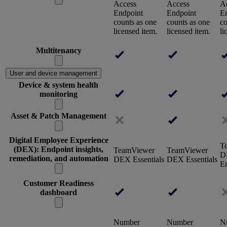
Access
Access
A
Endpoint
Endpoint
E
counts as one
counts as one
co
licensed item.
licensed item.
li
Multitenancy
User and device management
Device & system health
monitoring
Asset & Patch Management
Digital Employee Experience
T
(DEX): Endpoint insights,
TeamViewer
TeamViewer
D
remediation, and automation
DEX Essentials
DEX Essentials
En
Customer Readiness
dashboard
Number
Number
N