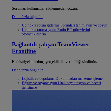
Sorunları kullanıcılar etkilenmeden çözün.
Daha fazla bilgi alın
Uç nokta sorun giderme
Sorunları tanımlayın ve çözün
Uç nokta otomasyonu
Rutin BT görevlerini
otomatikleştirin
Bağlantılı çalışan
TeamViewer
Frontline
Endüstriyel artırılmış gerçeklik ile verimliliği sürdürün.
Daha fazla bilgi alın
Lojistik ve depolama
Dokunmadan malzeme işleme
Eğitim ve oryantasyon
Hızlı oryantasyon ve beceri
geliştirme