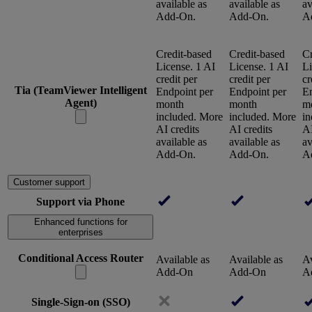
available as
available as
av
Add-On.
Add-On.
A
Credit-based
Credit-based
Cr
License. 1 AI
License. 1 AI
Li
credit per
credit per
cr
Tia (TeamViewer Intelligent
Endpoint per
Endpoint per
En
Agent)
month
month
m
included. More
included. More
in
AI credits
AI credits
AI
available as
available as
av
Add-On.
Add-On.
A
Customer support
Support via Phone
Enhanced functions for
enterprises
Conditional Access Router
Available as
Available as
Av
Add-On
Add-On
A
Single-Sign-on (SSO)