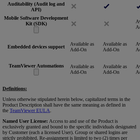
Auditability (Audit log and
API)
Mobile Software Development
Av
Kit (SDK)
A
Available as
Available as
Av
Embedded devices support
Add-On
Add-On
A
TeamViewer Automations
Available as
Available as
Av
Add-On
Add-On
A
Definitions:
Unless otherwise stipulated herein below, capitalized terms in the
Product Description shall have the same meaning as defined in
the
TeamViewer EULA
.
Named User License:
Access to and use of the Product is
exclusively granted and bound to the specific individuals designated
by Customer (each a licensed User). Group or shared logins are
strictly prohibited. Re-assignment is limited to two (2) times per