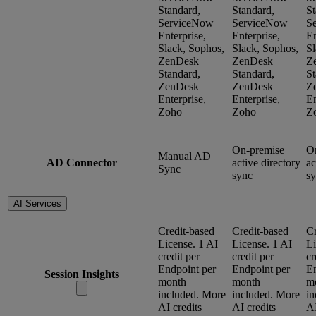
Standard,
Standard,
St
ServiceNow
ServiceNow
S
Enterprise,
Enterprise,
En
Slack, Sophos,
Slack, Sophos,
Sl
ZenDesk
ZenDesk
Z
Standard,
Standard,
St
ZenDesk
ZenDesk
Z
Enterprise,
Enterprise,
En
Zoho
Zoho
Z
On-premise
O
Manual AD
AD Connector
active directory
ac
Sync
sync
s
AI Services
Credit-based
Credit-based
Cr
License. 1 AI
License. 1 AI
Li
credit per
credit per
cr
Endpoint per
Endpoint per
En
Session Insights
month
month
m
included. More
included. More
in
AI credits
AI credits
AI