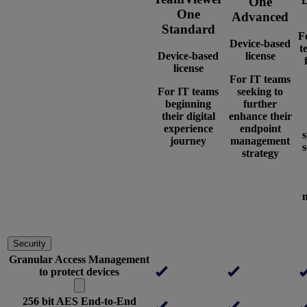
D
One
One
Advanced
Standard
F
Device-based
t
Device-based
license
license
For IT teams
For IT teams
seeking to
beginning
further
their digital
enhance their
experience
endpoint
journey
management
s
strategy
Security
Granular Access Management
to protect devices
256 bit AES End-to-End