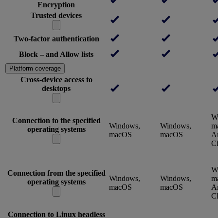
Encryption
Trusted devices
Two-factor authentication
Block – and Allow lists
Platform coverage
Cross-device access to
desktops
W
Connection to the specified
Windows,
Windows,
m
operating systems
macOS
macOS
An
C
W
Connection from the specified
Windows,
Windows,
m
operating systems
macOS
macOS
An
C
Connection to Linux headless