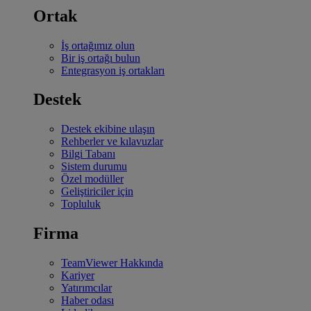
Ortak
İş ortağımız olun
Bir iş ortağı bulun
Entegrasyon iş ortakları
Destek
Destek ekibine ulaşın
Rehberler ve kılavuzlar
Bilgi Tabanı
Sistem durumu
Özel modüller
Geliştiriciler için
Topluluk
Firma
TeamViewer Hakkında
Kariyer
Yatırımcılar
Haber odası