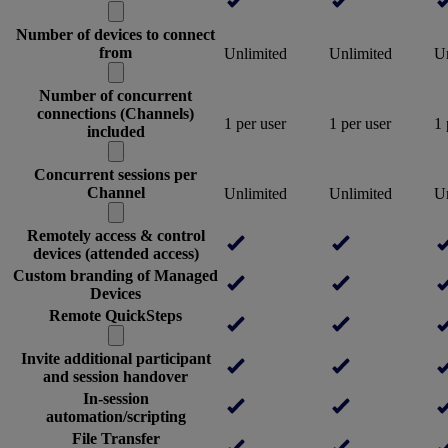
Number of devices to connect
from
Unlimited
Unlimited
Un
Number of concurrent
connections (Channels)
1 per user
1 per user
1 
included
Concurrent sessions per
Channel
Unlimited
Unlimited
Un
Remotely access & control
devices (attended access)
Custom branding of Managed
Devices
Remote QuickSteps
Invite additional participant
and session handover
In-session
automation/scripting
File Transfer