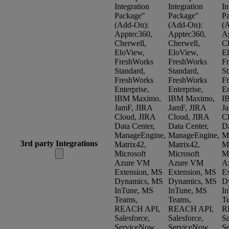
Integration
Integration
In
Package"
Package"
P
(Add-On):
(Add-On):
(
Apptec360,
Apptec360,
A
Cherwell,
Cherwell,
Ch
EloView,
EloView,
E
FreshWorks
FreshWorks
F
Standard,
Standard,
St
FreshWorks
FreshWorks
F
Enterprise,
Enterprise,
En
IBM Maximo,
IBM Maximo,
I
JamF, JIRA
JamF, JIRA
J
Cloud, JIRA
Cloud, JIRA
C
Data Center,
Data Center,
Da
ManageEngine,
ManageEngine,
M
3rd party Integrations
Matrix42,
Matrix42,
Ma
Microsoft
Microsoft
Mi
Azure VM
Azure VM
A
Extension, MS
Extension, MS
E
Dynamics, MS
Dynamics, MS
D
InTune, MS
InTune, MS
I
Teams,
Teams,
T
REACH API,
REACH API,
R
Salesforce,
Salesforce,
Sa
ServiceNow
ServiceNow
S