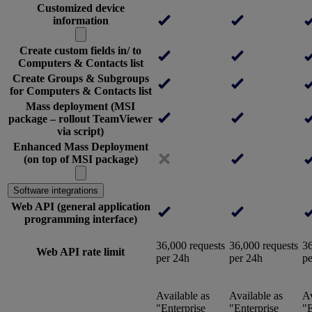
Customized device
information
Create custom fields in/ to
Computers & Contacts list
Create Groups & Subgroups
for Computers & Contacts list
Mass deployment (MSI
package – rollout TeamViewer
via script)
Enhanced Mass Deployment
(on top of MSI package)
Software integrations
Web API (general application
programming interface)
36,000 requests
36,000 requests
36
Web API rate limit
per 24h
per 24h
pe
Available as
Available as
Av
"Enterprise
"Enterprise
"E