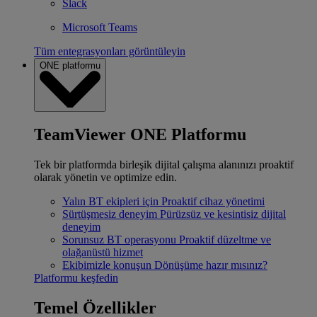
Slack
Microsoft Teams
Tüm entegrasyonları görüntüleyin
ONE platformu
TeamViewer ONE Platformu
Tek bir platformda birleşik dijital çalışma alanınızı proaktif
olarak yönetin ve optimize edin.
Yalın BT ekipleri için
Proaktif cihaz yönetimi
Sürtüşmesiz deneyim
Pürüzsüz ve kesintisiz dijital
deneyim
Sorunsuz BT operasyonu
Proaktif düzeltme ve
olağanüstü hizmet
Ekibimizle konuşun
Dönüşüme hazır mısınız?
Platformu keşfedin
Temel Özellikler