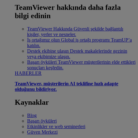
TeamViewer hakkında daha fazla
bilgi edinin
TeamViewer Hakkında
Güvenli şekilde bağlantılı
kişiler, yerler ve nesneler.
İş ortağımız olun
Global iş ortağı programı TeamUP’a
katılın.
Destek ekibine ulaşın
Destek makalelerinde gezinin
veya ekibimize ulaşın.
Başarı öyküleri
TeamViewer müşterilerinin elde ettikleri
sonuçları keşfedin.
HABERLER
TeamViewer, müşterilerin AI teklifine hızlı adapte
olduğunu bildiriyor.
Kaynaklar
Blog
Başarı öyküleri
Etkinlikler ve web seminerleri
Güven Merkezi