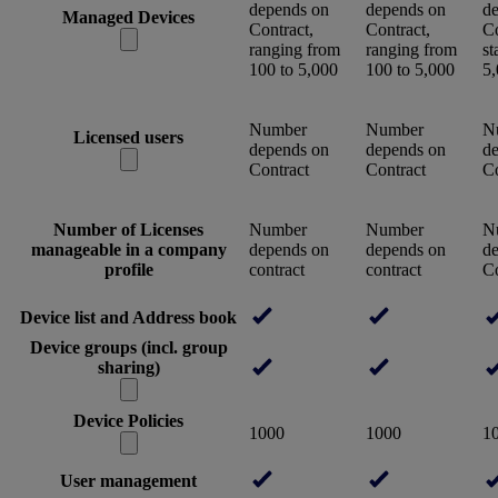
depends on
depends on
d
Managed Devices
Contract,
Contract,
Co
ranging from
ranging from
st
100 to 5,000
100 to 5,000
5
Number
Number
N
Licensed users
depends on
depends on
d
Contract
Contract
Co
Number of Licenses
Number
Number
N
manageable in a company
depends on
depends on
d
profile
contract
contract
Co
Device list and Address book
Device groups (incl. group
sharing)
Device Policies
1000
1000
1
User management