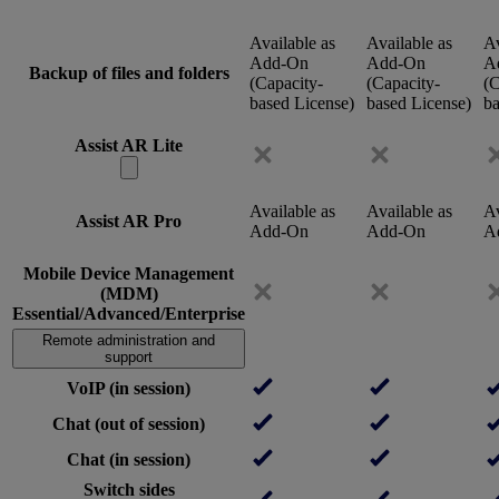
Available as
Available as
Av
Add-On
Add-On
A
Backup of files and folders
(Capacity-
(Capacity-
(C
based License)
based License)
ba
Assist AR Lite
Available as
Available as
Av
Assist AR Pro
Add-On
Add-On
A
Mobile Device Management
(MDM)
Essential/Advanced/Enterprise
Remote administration and
support
VoIP (in session)
Chat (out of session)
Chat (in session)
Switch sides