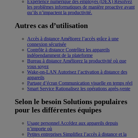
Expérience numérique des employés (DEX)
Résolvez
les problèmes informatiques de manière proactive avant
qu’ils n’impactent la productivité.
Autres cas d’utilisation
Accès à distance
Améliorez l’accès grâce à une
connexion sécurisée
Contrôle à distance
Contrôlez les appareils
indépendamment de la plateforme
Bureau à distance
Améliorez la productivité où que
vous soyez
Wake-on-LAN
Autorisez l’activation à distance des
appareils
Partage d’écran
Communication visuelle en temps réel
Smart Service
Rationalisez les opérations après-vente
Selon le besoin
Solutions populaires
pour les différentes équipes
Usage personnel
Accédez aux appareils depuis
n’importe où
Petites entreprises
Simplifiez l’accès à distance et la