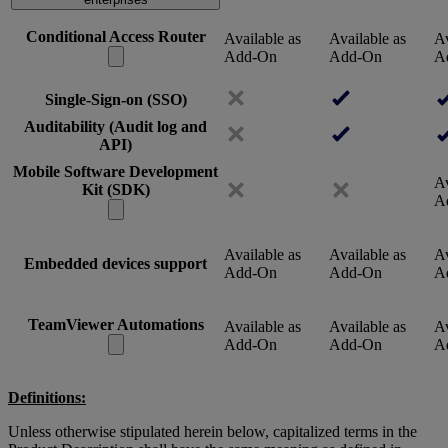
Conditional Access Router
Available as
Available as
Av
Add-On
Add-On
A
Single-Sign-on (SSO)
Auditability (Audit log and
API)
Mobile Software Development
Av
Kit (SDK)
A
Available as
Available as
Av
Embedded devices support
Add-On
Add-On
A
TeamViewer Automations
Available as
Available as
Av
Add-On
Add-On
A
Definitions:
Unless otherwise stipulated herein below, capitalized terms in the