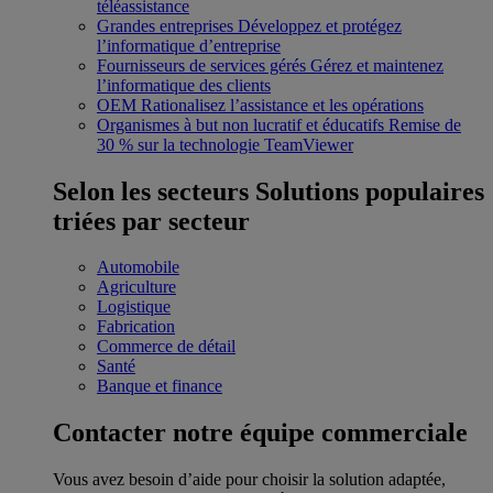
téléassistance
Grandes entreprises
Développez et protégez
l’informatique d’entreprise
Fournisseurs de services gérés
Gérez et maintenez
l’informatique des clients
OEM
Rationalisez l’assistance et les opérations
Organismes à but non lucratif et éducatifs
Remise de
30 % sur la technologie TeamViewer
Selon les secteurs
Solutions populaires
triées par secteur
Automobile
Agriculture
Logistique
Fabrication
Commerce de détail
Santé
Banque et finance
Contacter notre équipe commerciale
Vous avez besoin d’aide pour choisir la solution adaptée,