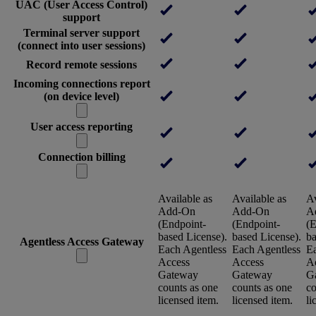
UAC (User Access Control)
support
Terminal server support
(connect into user sessions)
Record remote sessions
Incoming connections report
(on device level)
User access reporting
Connection billing
Available as
Available as
Av
Add-On
Add-On
A
(Endpoint-
(Endpoint-
(E
based License).
based License).
ba
Agentless Access Gateway
Each Agentless
Each Agentless
Ea
Access
Access
A
Gateway
Gateway
G
counts as one
counts as one
co
licensed item.
licensed item.
li