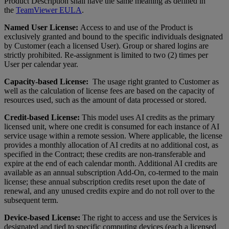
Product Description shall have the same meaning as defined in
the
TeamViewer EULA
.
Named User License:
Access to and use of the Product is
exclusively granted and bound to the specific individuals designated
by Customer (each a licensed User). Group or shared logins are
strictly prohibited. Re-assignment is limited to two (2) times per
User per calendar year.
Capacity-based License:
The usage right granted to Customer as
well as the calculation of license fees are based on the capacity of
resources used, such as the amount of data processed or stored.
Credit-based License:
This model uses AI credits as the primary
licensed unit, where one credit is consumed for each instance of AI
service usage within a remote session. Where applicable, the license
provides a monthly allocation of AI credits at no additional cost, as
specified in the Contract; these credits are non-transferable and
expire at the end of each calendar month. Additional AI credits are
available as an annual subscription Add-On, co-termed to the main
license; these annual subscription credits reset upon the date of
renewal, and any unused credits expire and do not roll over to the
subsequent term.
Device-based License:
The right to access and use the Services is
designated and tied to specific computing devices (each a licensed