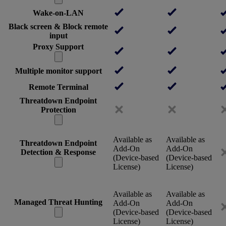
Wake-on-LAN
Black screen & Block remote
input
Proxy Support
Multiple monitor support
Remote Terminal
Threatdown Endpoint
Protection
Available as
Available as
Threatdown Endpoint
Add-On
Add-On
Detection & Response
(Device-based
(Device-based
License)
License)
Available as
Available as
Managed Threat Hunting
Add-On
Add-On
(Device-based
(Device-based
License)
License)