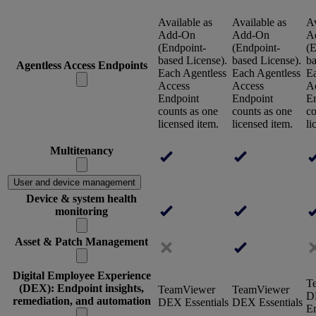
Available as
Available as
Av
Add-On
Add-On
A
(Endpoint-
(Endpoint-
(E
based License).
based License).
ba
Agentless Access Endpoints
Each Agentless
Each Agentless
Ea
Access
Access
A
Endpoint
Endpoint
E
counts as one
counts as one
co
licensed item.
licensed item.
li
Multitenancy
User and device management
Device & system health
monitoring
Asset & Patch Management
Digital Employee Experience
T
(DEX): Endpoint insights,
TeamViewer
TeamViewer
D
remediation, and automation
DEX Essentials
DEX Essentials
En