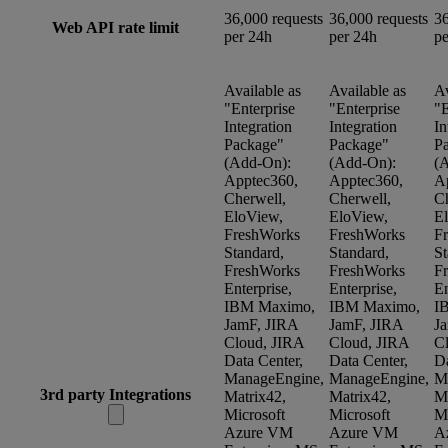
36,000 requests
36,000 requests
36
Web API rate limit
per 24h
per 24h
pe
Available as
Available as
Av
"Enterprise
"Enterprise
"E
Integration
Integration
In
Package"
Package"
P
(Add-On):
(Add-On):
(
Apptec360,
Apptec360,
A
Cherwell,
Cherwell,
Ch
EloView,
EloView,
E
FreshWorks
FreshWorks
F
Standard,
Standard,
St
FreshWorks
FreshWorks
F
Enterprise,
Enterprise,
En
IBM Maximo,
IBM Maximo,
I
JamF, JIRA
JamF, JIRA
J
Cloud, JIRA
Cloud, JIRA
C
Data Center,
Data Center,
Da
ManageEngine,
ManageEngine,
M
3rd party Integrations
Matrix42,
Matrix42,
Ma
Microsoft
Microsoft
Mi
Azure VM
Azure VM
A