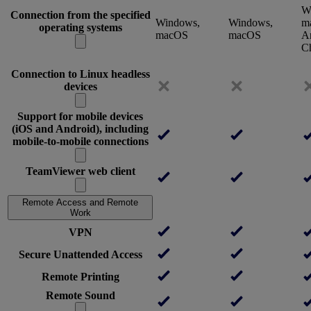
W
Connection from the specified
Windows,
Windows,
m
operating systems
macOS
macOS
An
C
Connection to Linux headless
devices
Support for mobile devices
(iOS and Android), including
mobile-to-mobile connections
TeamViewer web client
Remote Access and Remote
Work
VPN
Secure Unattended Access
Remote Printing
Remote Sound