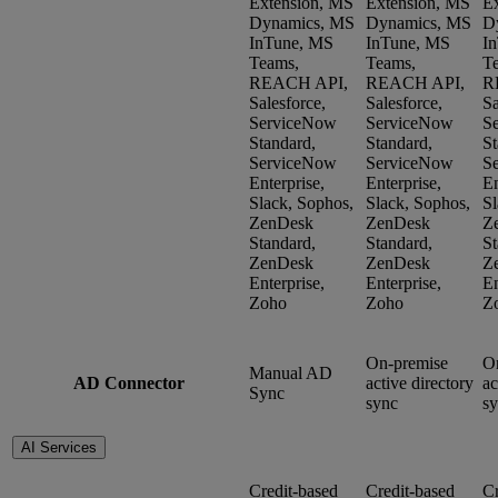
Extension, MS
Extension, MS
E
Dynamics, MS
Dynamics, MS
D
InTune, MS
InTune, MS
I
Teams,
Teams,
T
REACH API,
REACH API,
R
Salesforce,
Salesforce,
Sa
ServiceNow
ServiceNow
S
Standard,
Standard,
St
ServiceNow
ServiceNow
S
Enterprise,
Enterprise,
En
Slack, Sophos,
Slack, Sophos,
Sl
ZenDesk
ZenDesk
Z
Standard,
Standard,
St
ZenDesk
ZenDesk
Z
Enterprise,
Enterprise,
En
Zoho
Zoho
Z
On-premise
O
Manual AD
AD Connector
active directory
ac
Sync
sync
s
AI Services
Credit-based
Credit-based
Cr