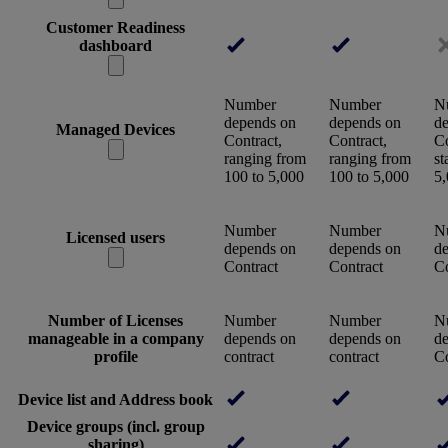
Customer Readiness
dashboard
Number
Number
N
depends on
depends on
d
Managed Devices
Contract,
Contract,
Co
ranging from
ranging from
st
100 to 5,000
100 to 5,000
5
Number
Number
N
Licensed users
depends on
depends on
d
Contract
Contract
Co
Number of Licenses
Number
Number
N
manageable in a company
depends on
depends on
d
profile
contract
contract
Co
Device list and Address book
Device groups (incl. group
sharing)