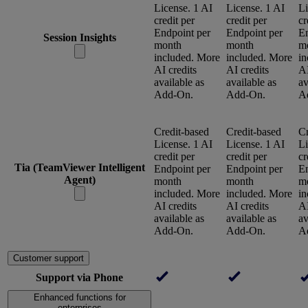
License. 1 AI
License. 1 AI
Li
credit per
credit per
cr
Endpoint per
Endpoint per
En
Session Insights
month
month
m
included. More
included. More
in
AI credits
AI credits
AI
available as
available as
av
Add-On.
Add-On.
A
Credit-based
Credit-based
Cr
License. 1 AI
License. 1 AI
Li
credit per
credit per
cr
Tia (TeamViewer Intelligent
Endpoint per
Endpoint per
En
Agent)
month
month
m
included. More
included. More
in
AI credits
AI credits
AI
available as
available as
av
Add-On.
Add-On.
A
Customer support
Support via Phone
Enhanced functions for
enterprises