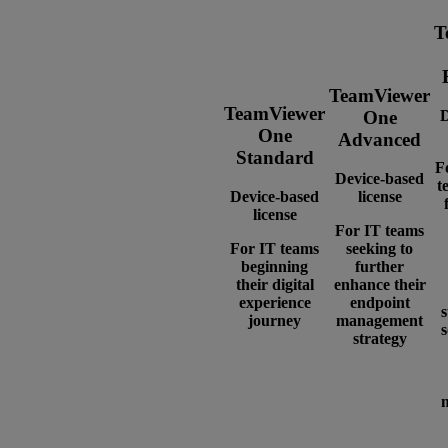
T
TeamViewer
TeamViewer
D
One
One
Advanced
Standard
F
Device-based
t
Device-based
license
license
For IT teams
For IT teams
seeking to
beginning
further
their digital
enhance their
experience
endpoint
journey
management
s
strategy