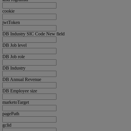
cookie
jwtToken
DB Industry SIC Code New field
DB Job level
DB Job role
DB Industry
DB Annual Revenue
DB Employee size
marketoTarget
pagePath
gclid