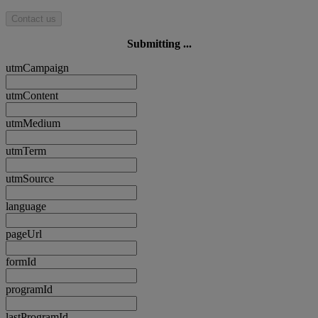
Contact us
Submitting ...
utmCampaign
utmContent
utmMedium
utmTerm
utmSource
language
pageUrl
formId
programId
lastProgramId