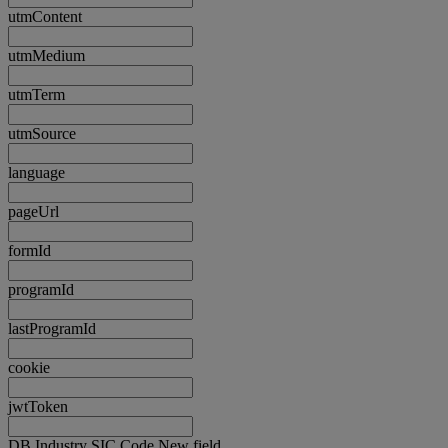
utmContent
utmMedium
utmTerm
utmSource
language
pageUrl
formId
programId
lastProgramId
cookie
jwtToken
DB Industry SIC Code New field