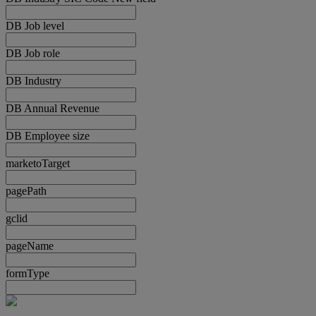
DB Job level
DB Job role
DB Industry
DB Annual Revenue
DB Employee size
marketoTarget
pagePath
gclid
pageName
formType