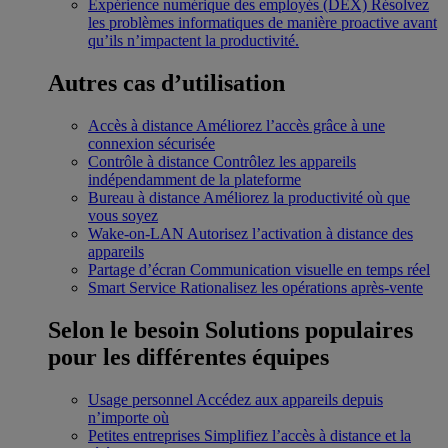
Expérience numérique des employés (DEX)
Résolvez
les problèmes informatiques de manière proactive avant
qu’ils n’impactent la productivité.
Autres cas d’utilisation
Accès à distance
Améliorez l’accès grâce à une
connexion sécurisée
Contrôle à distance
Contrôlez les appareils
indépendamment de la plateforme
Bureau à distance
Améliorez la productivité où que
vous soyez
Wake-on-LAN
Autorisez l’activation à distance des
appareils
Partage d’écran
Communication visuelle en temps réel
Smart Service
Rationalisez les opérations après-vente
Selon le besoin
Solutions populaires
pour les différentes équipes
Usage personnel
Accédez aux appareils depuis
n’importe où
Petites entreprises
Simplifiez l’accès à distance et la