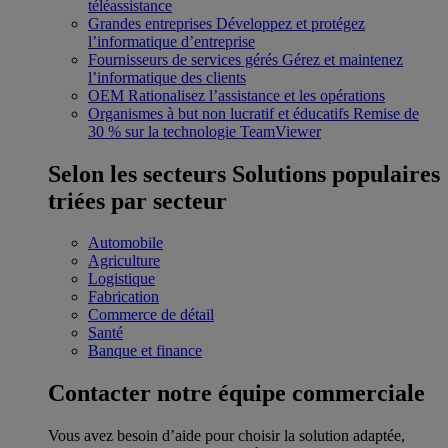
téléassistance
Grandes entreprises
Développez et protégez
l’informatique d’entreprise
Fournisseurs de services gérés
Gérez et maintenez
l’informatique des clients
OEM
Rationalisez l’assistance et les opérations
Organismes à but non lucratif et éducatifs
Remise de
30 % sur la technologie TeamViewer
Selon les secteurs
Solutions populaires
triées par secteur
Automobile
Agriculture
Logistique
Fabrication
Commerce de détail
Santé
Banque et finance
Contacter notre équipe commerciale
Vous avez besoin d’aide pour choisir la solution adaptée,