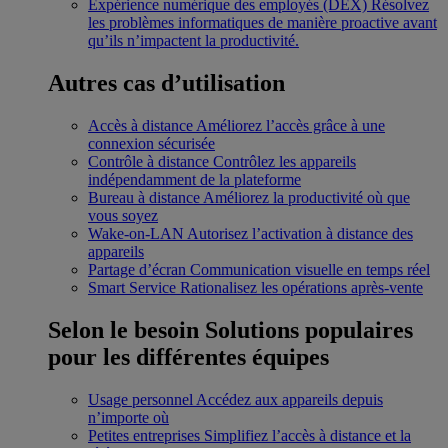
Expérience numérique des employés (DEX)
Résolvez
les problèmes informatiques de manière proactive avant
qu’ils n’impactent la productivité.
Autres cas d’utilisation
Accès à distance
Améliorez l’accès grâce à une
connexion sécurisée
Contrôle à distance
Contrôlez les appareils
indépendamment de la plateforme
Bureau à distance
Améliorez la productivité où que
vous soyez
Wake-on-LAN
Autorisez l’activation à distance des
appareils
Partage d’écran
Communication visuelle en temps réel
Smart Service
Rationalisez les opérations après-vente
Selon le besoin
Solutions populaires
pour les différentes équipes
Usage personnel
Accédez aux appareils depuis
n’importe où
Petites entreprises
Simplifiez l’accès à distance et la