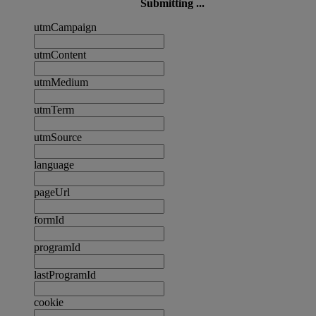
Submitting ...
utmCampaign
utmContent
utmMedium
utmTerm
utmSource
language
pageUrl
formId
programId
lastProgramId
cookie