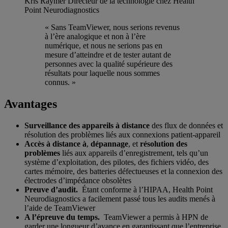
Kris Raymer
Directeur de la technologie chez Health
Point Neurodiagnostics
« Sans TeamViewer, nous serions revenus
à l’ère analogique et non à l’ère
numérique, et nous ne serions pas en
mesure d’atteindre et de tester autant de
personnes avec la qualité supérieure des
résultats pour laquelle nous sommes
connus. »
Avantages
Surveillance des appareils à distance
des flux de données et
résolution des problèmes liés aux connexions patient-appareil
Accès à distance à
,
dépannage
, et
résolution des
problèmes
liés aux appareils d’enregistrement, tels qu’un
système d’exploitation, des pilotes, des fichiers vidéo, des
cartes mémoire, des batteries défectueuses et la connexion des
électrodes d’impédance obsolètes
Preuve d’audit.
Étant conforme à l’HIPAA, Health Point
Neurodiagnostics a facilement passé tous les audits menés à
l’aide de TeamViewer
A l’épreuve du temps.
TeamViewer a permis à HPN de
garder une longueur d’avance en garantissant que l’entreprise