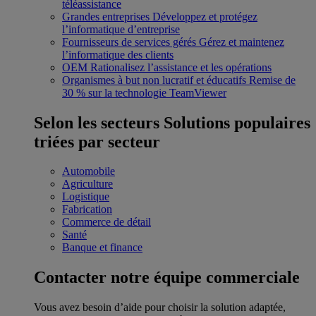
téléassistance
Grandes entreprises
Développez et protégez
l’informatique d’entreprise
Fournisseurs de services gérés
Gérez et maintenez
l’informatique des clients
OEM
Rationalisez l’assistance et les opérations
Organismes à but non lucratif et éducatifs
Remise de
30 % sur la technologie TeamViewer
Selon les secteurs
Solutions populaires
triées par secteur
Automobile
Agriculture
Logistique
Fabrication
Commerce de détail
Santé
Banque et finance
Contacter notre équipe commerciale
Vous avez besoin d’aide pour choisir la solution adaptée,