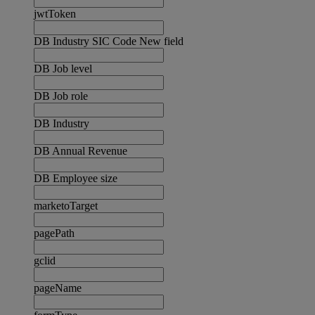
jwtToken
DB Industry SIC Code New field
DB Job level
DB Job role
DB Industry
DB Annual Revenue
DB Employee size
marketoTarget
pagePath
gclid
pageName