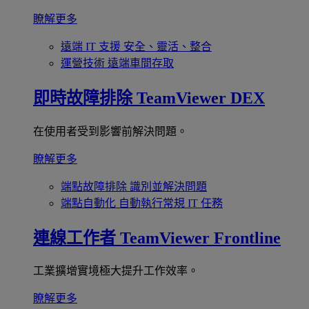
瞭解更多
遠端 IT 支援
安全、靈活、整合
運營技術
遠端車間存取
即時故障排除
TeamViewer DEX
在使用者受到影響前解決問題。
瞭解更多
端點故障排除
識別並解決問題
端點自動化
自動執行常規 IT 任務
連線工作者
TeamViewer Frontline
工業擴增實境極大提升工作效率。
瞭解更多