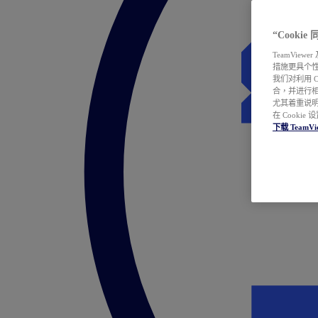
“Cooki
TeamVie
措施更具个
我们对利用 
合，并进行
尤其着重说明
在 Cookie
下载 TeamVi