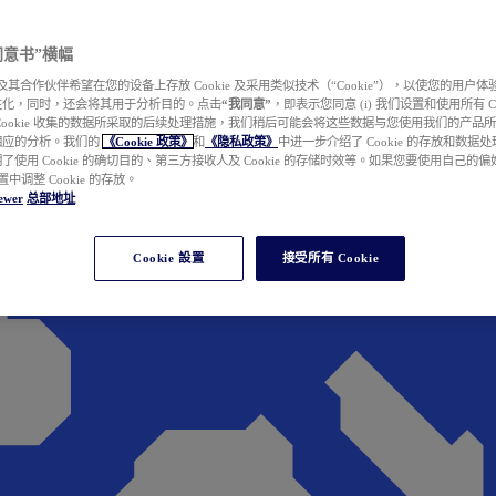
e 同意书”横幅
wer 及其合作伙伴希望在您的设备上存放 Cookie 及采用类似技术（“Cookie”），以使您的用
性化，同时，还会将其用于分析目的。点击
“我同意”
，即表示您同意 (i) 我们设置和使用所有 Cook
Cookie 收集的数据所采取的后续处理措施，我们稍后可能会将这些数据与您使用我们的产品
相应的分析。我们的
《Cookie 政策》
和
《隐私政策》
中进一步介绍了 Cookie 的存放和数据
了使用 Cookie 的确切目的、第三方接收人及 Cookie 的存储时效等。如果您要使用自己的
 设置中调整 Cookie 的存放。
ewer
总部地址
Cookie 設置
接受所有 Cookie