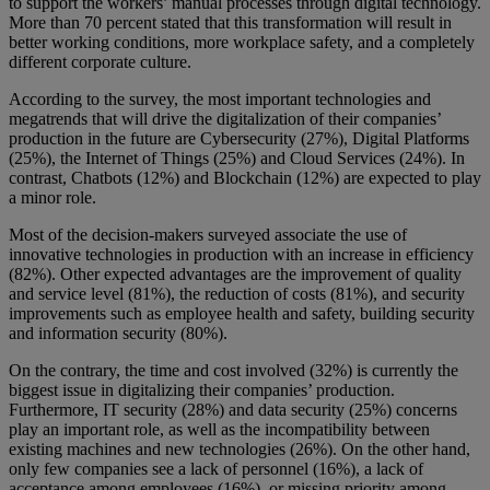
to support the workers’ manual processes through digital technology.
More than 70 percent stated that this transformation will result in
better working conditions, more workplace safety, and a completely
different corporate culture.
According to the survey, the most important technologies and
megatrends that will drive the digitalization of their companies’
production in the future are Cybersecurity (27%), Digital Platforms
(25%), the Internet of Things (25%) and Cloud Services (24%). In
contrast, Chatbots (12%) and Blockchain (12%) are expected to play
a minor role.
Most of the decision-makers surveyed associate the use of
innovative technologies in production with an increase in efficiency
(82%). Other expected advantages are the improvement of quality
and service level (81%), the reduction of costs (81%), and security
improvements such as employee health and safety, building security
and information security (80%).
On the contrary, the time and cost involved (32%) is currently the
biggest issue in digitalizing their companies’ production.
Furthermore, IT security (28%) and data security (25%) concerns
play an important role, as well as the incompatibility between
existing machines and new technologies (26%). On the other hand,
only few companies see a lack of personnel (16%), a lack of
acceptance among employees (16%), or missing priority among