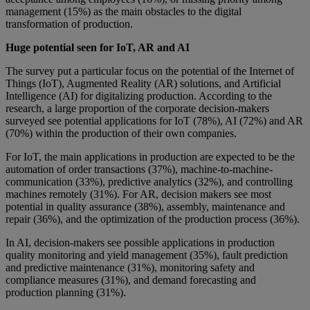
management (15%) as the main obstacles to the digital
transformation of production.
Huge potential seen for IoT, AR and AI
The survey put a particular focus on the potential of the Internet of
Things (IoT), Augmented Reality (AR) solutions, and Artificial
Intelligence (AI) for digitalizing production. According to the
research, a large proportion of the corporate decision-makers
surveyed see potential applications for IoT (78%), AI (72%) and AR
(70%) within the production of their own companies.
For IoT, the main applications in production are expected to be the
automation of order transactions (37%), machine-to-machine-
communication (33%), predictive analytics (32%), and controlling
machines remotely (31%). For AR, decision makers see most
potential in quality assurance (38%), assembly, maintenance and
repair (36%), and the optimization of the production process (36%).
In AI, decision-makers see possible applications in production
quality monitoring and yield management (35%), fault prediction
and predictive maintenance (31%), monitoring safety and
compliance measures (31%), and demand forecasting and
production planning (31%).