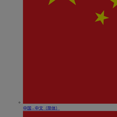
中国 - 中⽂（简体）