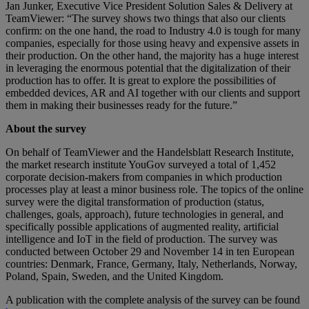
Jan Junker, Executive Vice President Solution Sales & Delivery at
TeamViewer: “The survey shows two things that also our clients
confirm: on the one hand, the road to Industry 4.0 is tough for many
companies, especially for those using heavy and expensive assets in
their production. On the other hand, the majority has a huge interest
in leveraging the enormous potential that the digitalization of their
production has to offer. It is great to explore the possibilities of
embedded devices, AR and AI together with our clients and support
them in making their businesses ready for the future.”
About the survey
On behalf of TeamViewer and the Handelsblatt Research Institute,
the market research institute YouGov surveyed a total of 1,452
corporate decision-makers from companies in which production
processes play at least a minor business role. The topics of the online
survey were the digital transformation of production (status,
challenges, goals, approach), future technologies in general, and
specifically possible applications of augmented reality, artificial
intelligence and IoT in the field of production. The survey was
conducted between October 29 and November 14 in ten European
countries: Denmark, France, Germany, Italy, Netherlands, Norway,
Poland, Spain, Sweden, and the United Kingdom.
A
publication with the complete analysis of the survey can be found