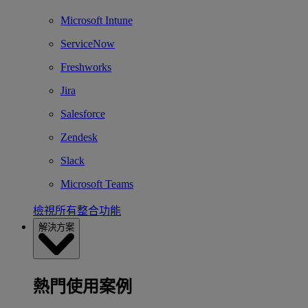
Microsoft Intune
ServiceNow
Freshworks
Jira
Salesforce
Zendesk
Slack
Microsoft Teams
檢視所有整合功能
解決方案
熱門使用案例