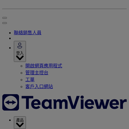
聯絡銷售人員
登入
開啟網頁應用程式
管理主控台
工單
客戶入口網站
產品