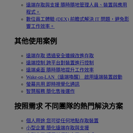
遠端存取與支援
隨時隨地管理人員、裝置與應用
程式。
數位員工體驗 (DEX)
前瞻式解決 IT 問題，避免影
響工作效率。
其他使用案例
遠端存取
透過安全連線改進存取
遠端控制
跨平台對裝置進行控制
遠端桌面
隨時隨地提升工作效率
Wake-on-LAN（遠端喚醒）
啟用遠端裝置啟動
螢幕共用
即時視覺化通訊
智慧服務
簡化售後運作
按照需求
不同團隊的熱門解決方案
個人用途
您可從任何地點存取裝置
小型企業
簡化遠端存取與支援