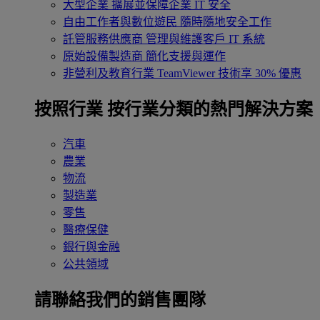
大型企業
擴展並保障企業 IT 安全
自由工作者與數位遊民
隨時隨地安全工作
託管服務供應商
管理與維護客戶 IT 系統
原始設備製造商
簡化支援與運作
非營利及教育行業
TeamViewer 技術享 30% 優惠
按照行業
按行業分類的熱門解決方案
汽車
農業
物流
製造業
零售
醫療保健
銀行與金融
公共領域
請聯絡我們的銷售團隊