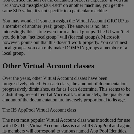
“sc showsid mssql$sql2014std” on another machine, you get the
same SID value; it’s not specific to a particular machine.
You may wonder if you can assign the Virtual Account GROUP as
a member of another (real) group. The answer is no, but
interestingly this is true even for real local groups. The UI won’t let
you do it but “net localgroup” will (for real groups). Microsoft,
however, points out that this doesn’t work properly. You can’t nest
local groups; you can only make DOMAIN groups a member of a
local group.
Other Virtual Account classes
Over the years, other Virtual Account classes have been
progressively added. For each class, the amount of documentation
progressively diminishes, as far as I can determine. This seems to be
a disturbing recent trend at Microsoft. Unfortunately, the quality and
amount of the documentation are inversely proportional to its age.
The IIS AppPool Virtual Account class
The next most popular Virtual Account class was introduced for use
with IIS. This Virtual Account class is called IIS AppPool and again,
its members will correspond to various named App Pool Identities.