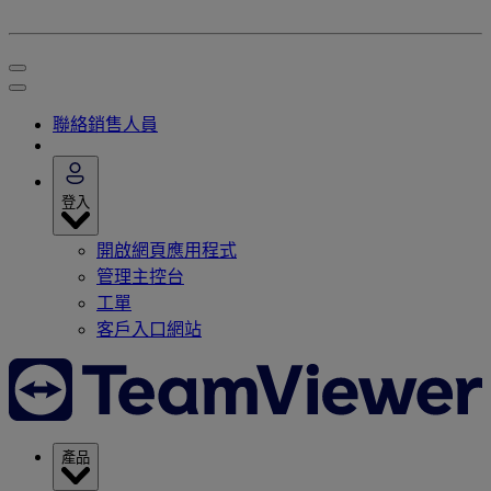
聯絡銷售人員
登入
開啟網頁應用程式
管理主控台
工單
客戶入口網站
產品