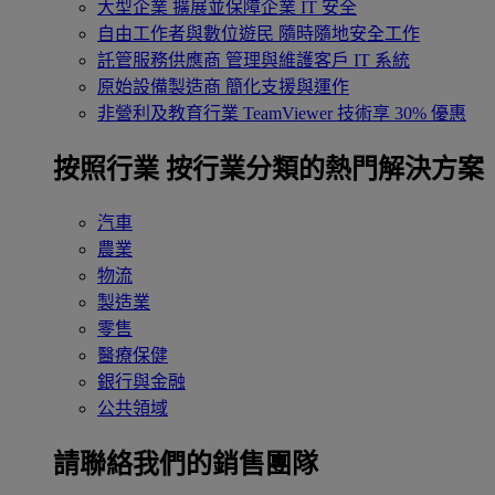
大型企業
擴展並保障企業 IT 安全
自由工作者與數位遊民
隨時隨地安全工作
託管服務供應商
管理與維護客戶 IT 系統
原始設備製造商
簡化支援與運作
非營利及教育行業
TeamViewer 技術享 30% 優惠
按照行業
按行業分類的熱門解決方案
汽車
農業
物流
製造業
零售
醫療保健
銀行與金融
公共領域
請聯絡我們的銷售團隊