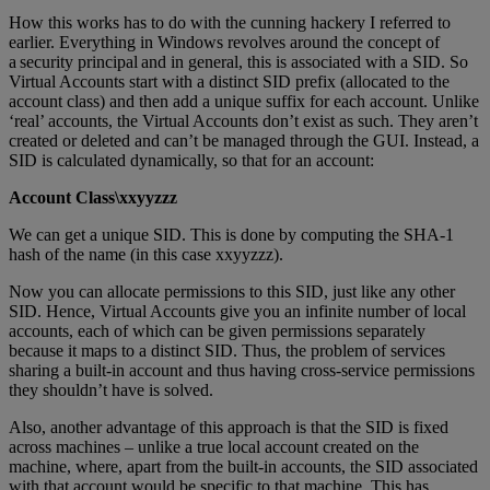
How this works has to do with the cunning hackery I referred to
earlier. Everything in Windows revolves around the concept of
a security principal and in general, this is associated with a SID. So
Virtual Accounts start with a distinct SID prefix (allocated to the
account class) and then add a unique suffix for each account. Unlike
‘real’ accounts, the Virtual Accounts don’t exist as such. They aren’t
created or deleted and can’t be managed through the GUI. Instead, a
SID is calculated dynamically, so that for an account:
Account Class\xxyyzzz
We can get a unique SID. This is done by computing the SHA-1
hash of the name (in this case xxyyzzz).
Now you can allocate permissions to this SID, just like any other
SID. Hence, Virtual Accounts give you an infinite number of local
accounts, each of which can be given permissions separately
because it maps to a distinct SID. Thus, the problem of services
sharing a built-in account and thus having cross-service permissions
they shouldn’t have is solved.
Also, another advantage of this approach is that the SID is fixed
across machines – unlike a true local account created on the
machine, where, apart from the built-in accounts, the SID associated
with that account would be specific to that machine. This has