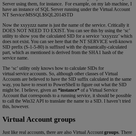
Server using them, for instance. For example, on my lab machine, I
have an instance of SQL Server running under the Virtual Account
NT Service\MSSQL$SQL2014STD
Now the xxyyzzz name is just the name of the service. Critically it
DOES NOT NEED TO EXIST. You can see this by using the ‘sc’
utility to show you the calculated SID for a service ‘xxyyzzz’ which
does not exist. You can see here that the NT SERVICE well-known
SID prefix (S-1-5-80) is suffixed with the dynamically-calculated
part, which as mentioned is derived from the SHA1 hash of the
service name.
The ‘sc’ utility only knows how to calculate SIDs for
virtual service accounts. So, although other classes of Virtual
Accounts are believed to have the SID suffix calculated in the same
way, you have to resort to PowerShell to figure out what the SID
might be. I believe, given an
*instance*
of a Virtual Service
Account that corresponds to a running service, it should be possible
to call the Win32 API to translate the name to a SID. I haven’t tried
this, however.
Virtual Account groups
Just like real accounts, there are also Virtual Account
groups
. There