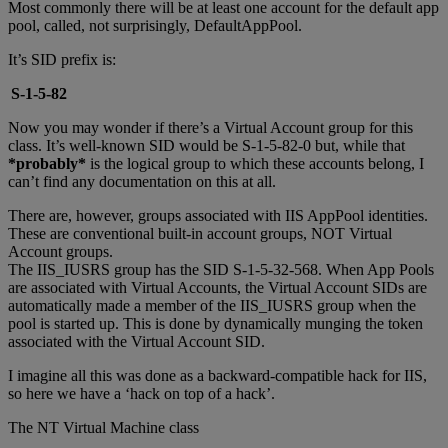
Most commonly there will be at least one account for the default app
pool, called, not surprisingly, DefaultAppPool.
It’s SID prefix is:
S-1-5-82
Now you may wonder if there’s a Virtual Account group for this
class. It’s well-known SID would be S-1-5-82-0 but, while that
*probably*
is the logical group to which these accounts belong, I
can’t find any documentation on this at all.
There are, however, groups associated with IIS AppPool identities.
These are conventional built-in account groups, NOT Virtual
Account groups.
The IIS_IUSRS group has the SID S-1-5-32-568. When App Pools
are associated with Virtual Accounts, the Virtual Account SIDs are
automatically made a member of the IIS_IUSRS group when the
pool is started up. This is done by dynamically munging the token
associated with the Virtual Account SID.
I imagine all this was done as a backward-compatible hack for IIS,
so here we have a ‘hack on top of a hack’.
The NT Virtual Machine class