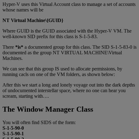
Hyper-V uses this Virtual Account class to manage a set of accounts
whose names will be
NT Virtual Machine\{GUID}
Where GUID is the GUID associated with the Hyper-V VM. The
well-known SID prefix for this class is S-1-5-83.
There
*is*
a documented group for this class. The SID S-1-5-83-0 is
documented as the group NT VIRTUAL MACHINE\Virtual
Machines.
We can see that this group IS used to allocate permissions, by
running cacls on one of the VM folders, as shown below:
After this we start a long and lonely voyage out into the dark depths
of undocumented interstellar space, where no one can hear you
scream, starting with….
The Window Manager Class
You will often find SIDS of the form:
S-1-5-90-0
S-1-5-90-1