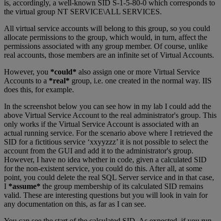
is, accordingly, a well-known SID S-1-5-80-0 which corresponds to
the virtual group NT SERVICE\ALL SERVICES.
All virtual service accounts will belong to this group, so you could
allocate permissions to the group, which would, in turn, affect the
permissions associated with any group member. Of course, unlike
real accounts, those members are an infinite set of Virtual Accounts.
However, you
*could*
also assign one or more Virtual Service
Accounts to a
*real*
group, i.e. one created in the normal way. IIS
does this, for example.
In the screenshot below you can see how in my lab I could add the
above Virtual Service Account to the real administrator's group. This
only works if the Virtual Service Account is associated with an
actual running service. For the scenario above where I retrieved the
SID for a fictitious service ‘xxyyzzz’ it is not possible to select the
account from the GUI and add it to the administrator's group.
However, I have no idea whether in code, given a calculated SID
for the non-existent service, you could do this. After all, at some
point, you could delete the real SQL Server service and in that case,
I
*assume*
the group membership of its calculated SID remains
valid. These are interesting questions but you will look in vain for
any documentation on this, as far as I can see.
You can see the start of the calculated SID. As expected, if you run