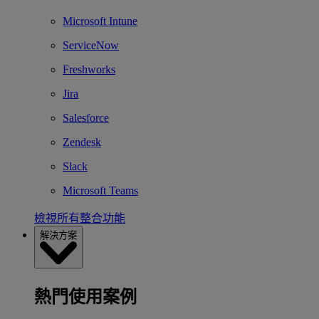
Microsoft Intune
ServiceNow
Freshworks
Jira
Salesforce
Zendesk
Slack
Microsoft Teams
檢視所有整合功能
解決方案
熱門使用案例