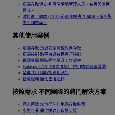
遠端存取與支援
隨時隨地管理人員、裝置與應用
程式。
數位員工體驗 (DEX)
前瞻式解決 IT 問題，避免影
響工作效率。
其他使用案例
遠端存取
透過安全連線改進存取
遠端控制
跨平台對裝置進行控制
遠端桌面
隨時隨地提升工作效率
Wake-on-LAN（遠端喚醒）
啟用遠端裝置啟動
螢幕共用
即時視覺化通訊
智慧服務
簡化售後運作
按照需求
不同團隊的熱門解決方案
個人用途
您可從任何地點存取裝置
小型企業
簡化遠端存取與支援