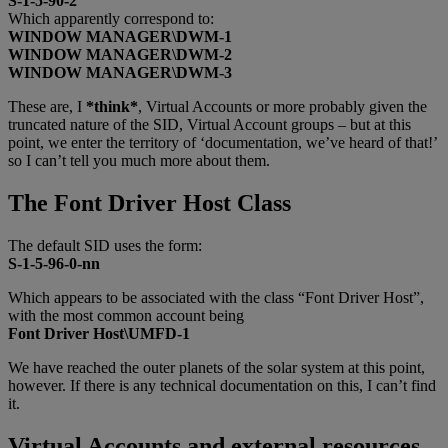
S-1-5-90-2
Which apparently correspond to:
WINDOW MANAGER\DWM-1
WINDOW MANAGER\DWM-2
WINDOW MANAGER\DWM-3
These are, I
*think*
, Virtual Accounts or more probably given the
truncated nature of the SID, Virtual Account groups – but at this
point, we enter the territory of ‘documentation, we’ve heard of that!’
so I can’t tell you much more about them.
The Font Driver Host Class
The default SID uses the form:
S-1-5-96-0-nn
Which appears to be associated with the class “Font Driver Host”,
with the most common account being
Font Driver Host\UMFD-1
We have reached the outer planets of the solar system at this point,
however. If there is any technical documentation on this, I can’t find
it.
Virtual Accounts and external resources