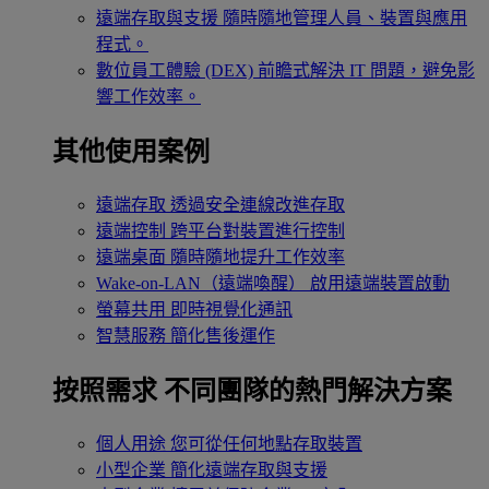
遠端存取與支援
隨時隨地管理人員、裝置與應用
程式。
數位員工體驗 (DEX)
前瞻式解決 IT 問題，避免影
響工作效率。
其他使用案例
遠端存取
透過安全連線改進存取
遠端控制
跨平台對裝置進行控制
遠端桌面
隨時隨地提升工作效率
Wake-on-LAN（遠端喚醒）
啟用遠端裝置啟動
螢幕共用
即時視覺化通訊
智慧服務
簡化售後運作
按照需求
不同團隊的熱門解決方案
個人用途
您可從任何地點存取裝置
小型企業
簡化遠端存取與支援