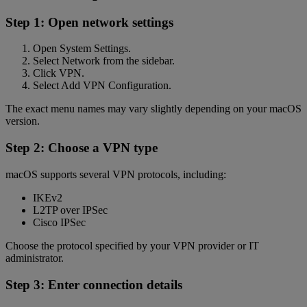
Step 1: Open network settings
Open System Settings.
Select Network from the sidebar.
Click VPN.
Select Add VPN Configuration.
The exact menu names may vary slightly depending on your macOS
version.
Step 2: Choose a VPN type
macOS supports several VPN protocols, including:
IKEv2
L2TP over IPSec
Cisco IPSec
Choose the protocol specified by your VPN provider or IT
administrator.
Step 3: Enter connection details