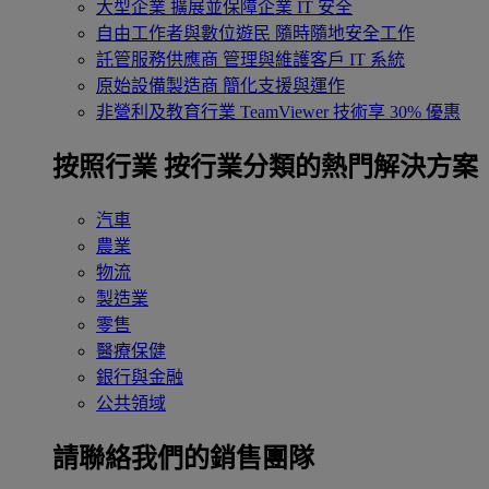
大型企業
擴展並保障企業 IT 安全
自由工作者與數位遊民
隨時隨地安全工作
託管服務供應商
管理與維護客戶 IT 系統
原始設備製造商
簡化支援與運作
非營利及教育行業
TeamViewer 技術享 30% 優惠
按照行業
按行業分類的熱門解決方案
汽車
農業
物流
製造業
零售
醫療保健
銀行與金融
公共領域
請聯絡我們的銷售團隊