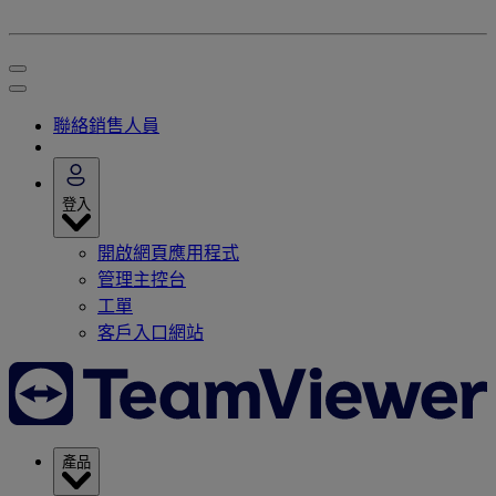
聯絡銷售人員
登入
開啟網頁應用程式
管理主控台
工單
客戶入口網站
產品