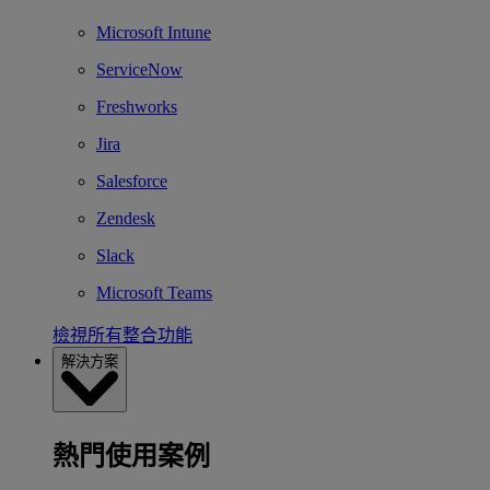
Microsoft Intune
ServiceNow
Freshworks
Jira
Salesforce
Zendesk
Slack
Microsoft Teams
檢視所有整合功能
解決方案
熱門使用案例