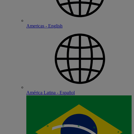
Americas - English
América Latina - Español