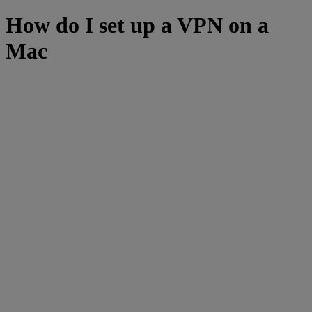
How do I set up a VPN on a
Mac