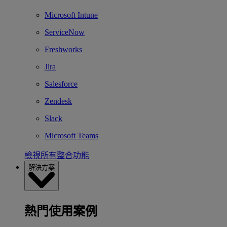
Microsoft Intune
ServiceNow
Freshworks
Jira
Salesforce
Zendesk
Slack
Microsoft Teams
檢視所有整合功能
解決方案
熱門使用案例