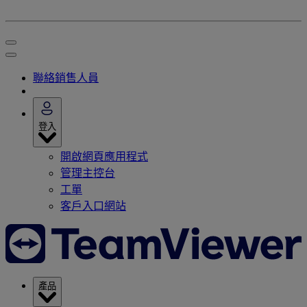
聯絡銷售人員
登入
開啟網頁應用程式
管理主控台
工單
客戶入口網站
產品