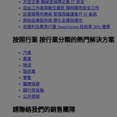
大型企業
擴展並保障企業 IT 安全
自由工作者與數位遊民
隨時隨地安全工作
託管服務供應商
管理與維護客戶 IT 系統
原始設備製造商
簡化支援與運作
非營利及教育行業
TeamViewer 技術享 30% 優惠
按照行業
按行業分類的熱門解決方案
汽車
農業
物流
製造業
零售
醫療保健
銀行與金融
公共領域
請聯絡我們的銷售團隊