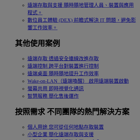
遠端存取與支援
隨時隨地管理人員、裝置與應用
程式。
數位員工體驗 (DEX)
前瞻式解決 IT 問題，避免影
響工作效率。
其他使用案例
遠端存取
透過安全連線改進存取
遠端控制
跨平台對裝置進行控制
遠端桌面
隨時隨地提升工作效率
Wake-on-LAN（遠端喚醒）
啟用遠端裝置啟動
螢幕共用
即時視覺化通訊
智慧服務
簡化售後運作
按照需求
不同團隊的熱門解決方案
個人用途
您可從任何地點存取裝置
小型企業
簡化遠端存取與支援