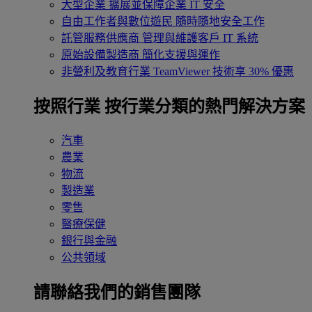
大型企業
擴展並保障企業 IT 安全
自由工作者與數位遊民
隨時隨地安全工作
託管服務供應商
管理與維護客戶 IT 系統
原始設備製造商
簡化支援與運作
非營利及教育行業
TeamViewer 技術享 30% 優惠
按照行業
按行業分類的熱門解決方案
汽車
農業
物流
製造業
零售
醫療保健
銀行與金融
公共領域
請聯絡我們的銷售團隊