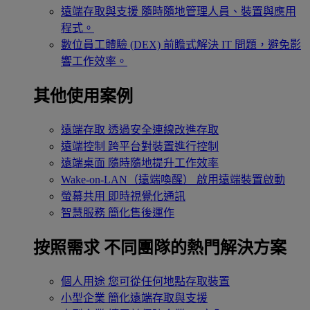
遠端存取與支援
隨時隨地管理人員、裝置與應用
程式。
數位員工體驗 (DEX)
前瞻式解決 IT 問題，避免影
響工作效率。
其他使用案例
遠端存取
透過安全連線改進存取
遠端控制
跨平台對裝置進行控制
遠端桌面
隨時隨地提升工作效率
Wake-on-LAN（遠端喚醒）
啟用遠端裝置啟動
螢幕共用
即時視覺化通訊
智慧服務
簡化售後運作
按照需求
不同團隊的熱門解決方案
個人用途
您可從任何地點存取裝置
小型企業
簡化遠端存取與支援