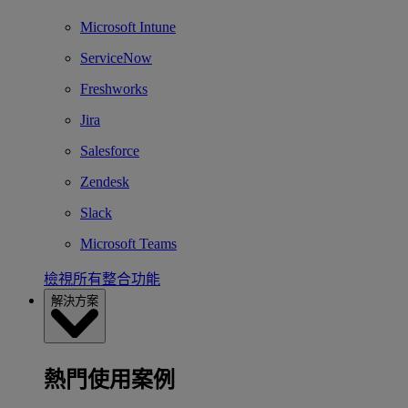
Microsoft Intune
ServiceNow
Freshworks
Jira
Salesforce
Zendesk
Slack
Microsoft Teams
檢視所有整合功能
解決方案
熱門使用案例