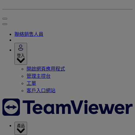
聯絡銷售人員
登入
開啟網頁應用程式
管理主控台
工單
客戶入口網站
產品