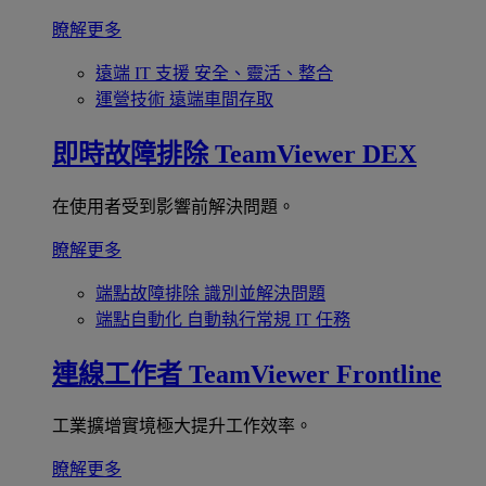
瞭解更多
遠端 IT 支援
安全、靈活、整合
運營技術
遠端車間存取
即時故障排除
TeamViewer DEX
在使用者受到影響前解決問題。
瞭解更多
端點故障排除
識別並解決問題
端點自動化
自動執行常規 IT 任務
連線工作者
TeamViewer Frontline
工業擴增實境極大提升工作效率。
瞭解更多