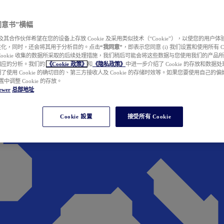
e 同意书”横幅
wer 及其合作伙伴希望在您的设备上存放 Cookie 及采用类似技术（“Cookie”），以使您的用
性化，同时，还会将其用于分析目的。点击
“我同意”
，即表示您同意 (i) 我们设置和使用所有 Cook
Cookie 收集的数据所采取的后续处理措施，我们稍后可能会将这些数据与您使用我们的产品
相应的分析。我们的
《Cookie 政策》
和
《隐私政策》
中进一步介绍了 Cookie 的存放和数据
了使用 Cookie 的确切目的、第三方接收人及 Cookie 的存储时效等。如果您要使用自己的
 设置中调整 Cookie 的存放。
ewer
总部地址
Cookie 設置
接受所有 Cookie