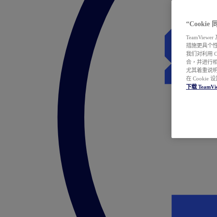
“Cooki
TeamVie
措施更具个
我们对利用 
合，并进行
尤其着重说明
在 Cookie
下载 TeamVi