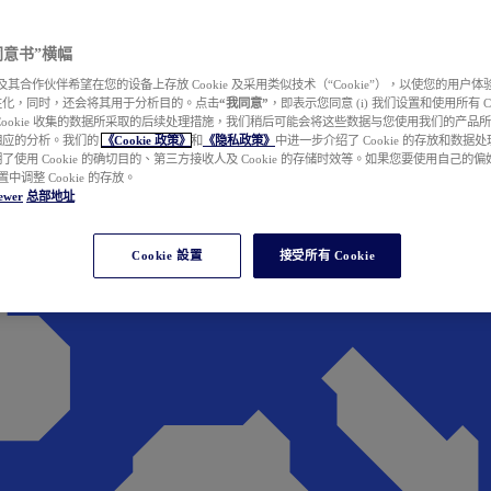
e 同意书”横幅
wer 及其合作伙伴希望在您的设备上存放 Cookie 及采用类似技术（“Cookie”），以使您的用
性化，同时，还会将其用于分析目的。点击
“我同意”
，即表示您同意 (i) 我们设置和使用所有 Cook
Cookie 收集的数据所采取的后续处理措施，我们稍后可能会将这些数据与您使用我们的产品
相应的分析。我们的
《Cookie 政策》
和
《隐私政策》
中进一步介绍了 Cookie 的存放和数据
了使用 Cookie 的确切目的、第三方接收人及 Cookie 的存储时效等。如果您要使用自己的
 设置中调整 Cookie 的存放。
ewer
总部地址
Cookie 設置
接受所有 Cookie