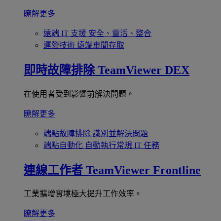
瞭解更多
遠端 IT 支援
安全、靈活、整合
運營技術
遠端車間存取
即時故障排除
TeamViewer DEX
在使用者受到影響前解決問題。
瞭解更多
端點故障排除
識別並解決問題
端點自動化
自動執行常規 IT 任務
連線工作者
TeamViewer Frontline
工業擴增實境極大提升工作效率。
瞭解更多