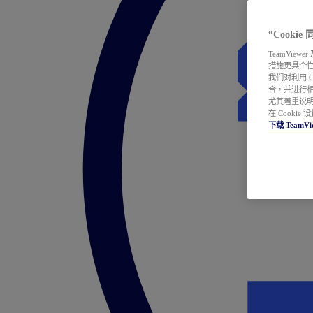
“Cooki
TeamVie
措施更具个
我们对利用 
合，并进行
尤其着重说明
在 Cookie
下载 TeamVi