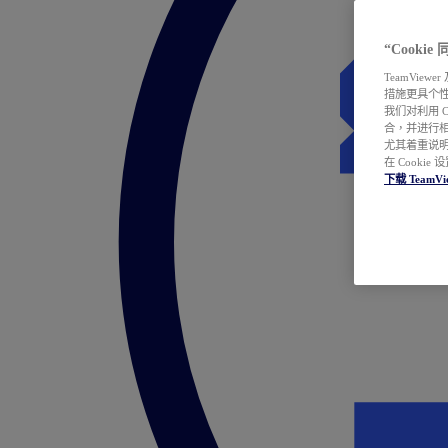
“Cooki
TeamVie
措施更具个
我们对利用 
合，并进行
尤其着重说明
在 Cookie
下载 TeamVi