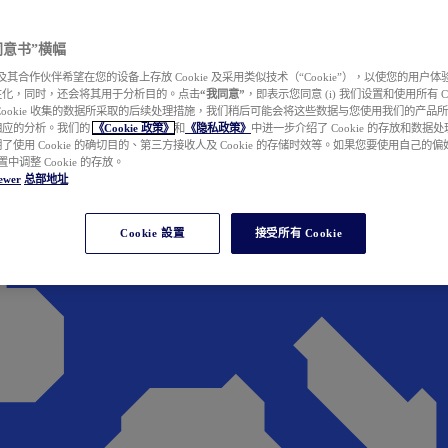
e 同意书”横幅
wer 及其合作伙伴希望在您的设备上存放 Cookie 及采用类似技术（“Cookie”），以使您的用
性化，同时，还会将其用于分析目的。点击
“我同意”
，即表示您同意 (i) 我们设置和使用所有 Cook
Cookie 收集的数据所采取的后续处理措施，我们稍后可能会将这些数据与您使用我们的产品
相应的分析。我们的
《Cookie 政策》
和
《隐私政策》
中进一步介绍了 Cookie 的存放和数据
了使用 Cookie 的确切目的、第三方接收人及 Cookie 的存储时效等。如果您要使用自己的
 设置中调整 Cookie 的存放。
ewer
总部地址
Cookie 設置
接受所有 Cookie