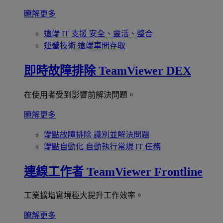
瞭解更多
遠端 IT 支援
安全、靈活、整合
運營技術
遠端車間存取
即時故障排除
TeamViewer DEX
在使用者受到影響前解決問題。
瞭解更多
端點故障排除
識別並解決問題
端點自動化
自動執行常規 IT 任務
連線工作者
TeamViewer Frontline
工業擴增實境極大提升工作效率。
瞭解更多