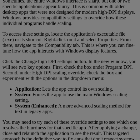
Sometimes, the entire Windows interface is sharp, but one or two
specific applications appear blurry. This is common with older
desktop apps that were not designed for modern high-DPI displays.
Windows provides compatibility settings to override how these
individual programs handle scaling.
To access these settings, locate the application's executable file
(.exe) or its shortcut. Right-click on it and select Properties. From
there, navigate to the Compatibility tab. This is where you can fine-
tune how the app interacts with Windows display features.
Click the Change high DPI settings button. In the new window, you
will see two key options. First, check the box under Program DPI.
Second, under High DPI scaling override, check the box and
experiment with the options in the dropdown menu:
Application
: Lets the app control its own scaling.
System
: Forces the app to use the main Windows scaling
setting.
System (Enhanced)
: A more advanced scaling method for
text in legacy apps.
You may need to try each of these override settings to see which one
resolves the blurriness for that specific app. After applying a change,
close and relaunch the application to see the result. This targeted
approach is the definitive way to fix apps that don't respect system-