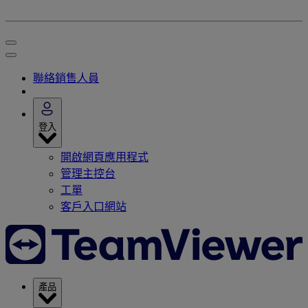
聯絡銷售人員
登入
開啟網頁應用程式
管理主控台
工單
客戶入口網站
產品