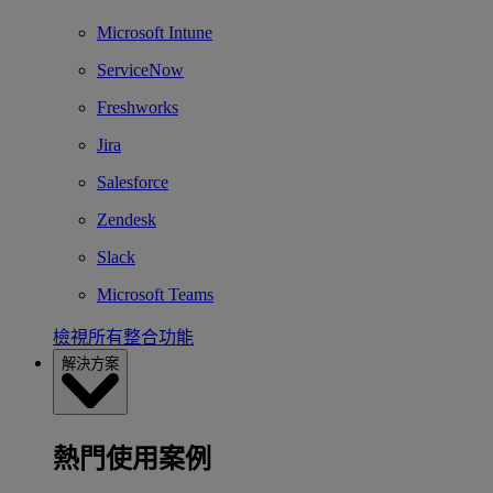
Microsoft Intune
ServiceNow
Freshworks
Jira
Salesforce
Zendesk
Slack
Microsoft Teams
檢視所有整合功能
解決方案
熱門使用案例