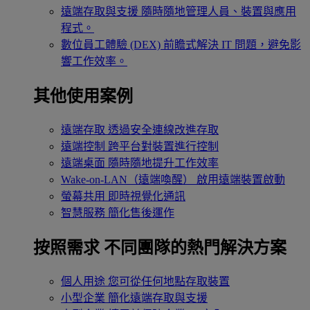
遠端存取與支援
隨時隨地管理人員、裝置與應用
程式。
數位員工體驗 (DEX)
前瞻式解決 IT 問題，避免影
響工作效率。
其他使用案例
遠端存取
透過安全連線改進存取
遠端控制
跨平台對裝置進行控制
遠端桌面
隨時隨地提升工作效率
Wake-on-LAN（遠端喚醒）
啟用遠端裝置啟動
螢幕共用
即時視覺化通訊
智慧服務
簡化售後運作
按照需求
不同團隊的熱門解決方案
個人用途
您可從任何地點存取裝置
小型企業
簡化遠端存取與支援