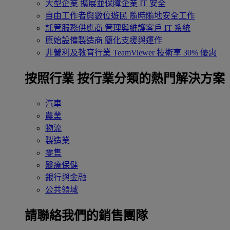
大型企業
擴展並保障企業 IT 安全
自由工作者與數位遊民
隨時隨地安全工作
託管服務供應商
管理與維護客戶 IT 系統
原始設備製造商
簡化支援與運作
非營利及教育行業
TeamViewer 技術享 30% 優惠
按照行業
按行業分類的熱門解決方案
汽車
農業
物流
製造業
零售
醫療保健
銀行與金融
公共領域
請聯絡我們的銷售團隊