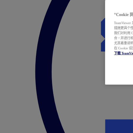
“Cooki
TeamVie
措施更具个
我们对利用 
合，并进行
尤其着重说明
在 Cookie
下载 TeamVi