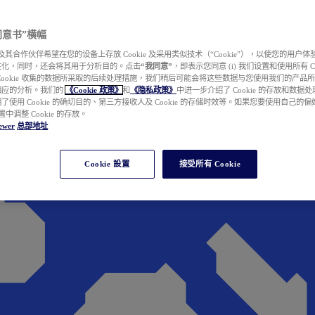
e 同意书”横幅
wer 及其合作伙伴希望在您的设备上存放 Cookie 及采用类似技术（“Cookie”），以使您的用
性化，同时，还会将其用于分析目的。点击
“我同意”
，即表示您同意 (i) 我们设置和使用所有 Cook
Cookie 收集的数据所采取的后续处理措施，我们稍后可能会将这些数据与您使用我们的产品
相应的分析。我们的
《Cookie 政策》
和
《隐私政策》
中进一步介绍了 Cookie 的存放和数据
了使用 Cookie 的确切目的、第三方接收人及 Cookie 的存储时效等。如果您要使用自己的
 设置中调整 Cookie 的存放。
ewer
总部地址
Cookie 設置
接受所有 Cookie