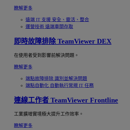
瞭解更多
遠端 IT 支援
安全、靈活、整合
運營技術
遠端車間存取
即時故障排除
TeamViewer DEX
在使用者受到影響前解決問題。
瞭解更多
端點故障排除
識別並解決問題
端點自動化
自動執行常規 IT 任務
連線工作者
TeamViewer Frontline
工業擴增實境極大提升工作效率。
瞭解更多