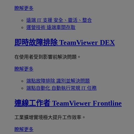
瞭解更多
遠端 IT 支援
安全、靈活、整合
運營技術
遠端車間存取
即時故障排除
TeamViewer DEX
在使用者受到影響前解決問題。
瞭解更多
端點故障排除
識別並解決問題
端點自動化
自動執行常規 IT 任務
連線工作者
TeamViewer Frontline
工業擴增實境極大提升工作效率。
瞭解更多