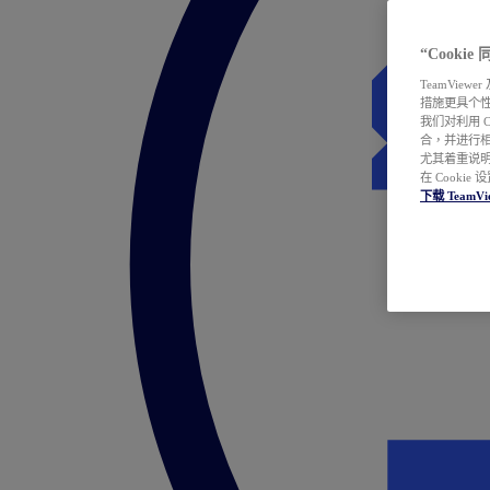
“Cooki
TeamVie
措施更具个
我们对利用 
合，并进行
尤其着重说明
在 Cookie
下载 TeamVi