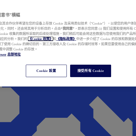
e 同意书”横幅
wer 及其合作伙伴希望在您的设备上存放 Cookie 及采用类似技术（“Cookie”），以使您的用
性化，同时，还会将其用于分析目的。点击
“我同意”
，即表示您同意 (i) 我们设置和使用所有 Cook
Cookie 收集的数据所采取的后续处理措施，我们稍后可能会将这些数据与您使用我们的产品
相应的分析。我们的
《Cookie 政策》
和
《隐私政策》
中进一步介绍了 Cookie 的存放和数据
了使用 Cookie 的确切目的、第三方接收人及 Cookie 的存储时效等。如果您要使用自己的
 设置中调整 Cookie 的存放。
ewer
总部地址
Cookie 設置
接受所有 Cookie