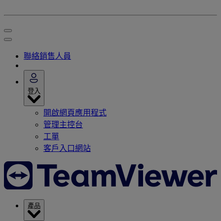
聯絡銷售人員
登入
開啟網頁應用程式
管理主控台
工單
客戶入口網站
產品