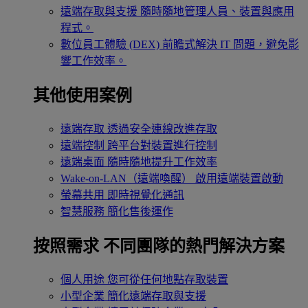
遠端存取與支援
隨時隨地管理人員、裝置與應用
程式。
數位員工體驗 (DEX)
前瞻式解決 IT 問題，避免影
響工作效率。
其他使用案例
遠端存取
透過安全連線改進存取
遠端控制
跨平台對裝置進行控制
遠端桌面
隨時隨地提升工作效率
Wake-on-LAN（遠端喚醒）
啟用遠端裝置啟動
螢幕共用
即時視覺化通訊
智慧服務
簡化售後運作
按照需求
不同團隊的熱門解決方案
個人用途
您可從任何地點存取裝置
小型企業
簡化遠端存取與支援