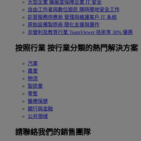
大型企業
擴展並保障企業 IT 安全
自由工作者與數位遊民
隨時隨地安全工作
託管服務供應商
管理與維護客戶 IT 系統
原始設備製造商
簡化支援與運作
非營利及教育行業
TeamViewer 技術享 30% 優惠
按照行業
按行業分類的熱門解決方案
汽車
農業
物流
製造業
零售
醫療保健
銀行與金融
公共領域
請聯絡我們的銷售團隊