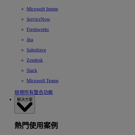
Microsoft Intune
ServiceNow
Freshworks
Jira
Salesforce
Zendesk
Slack
Microsoft Teams
檢視所有整合功能
解決方案
熱門使用案例