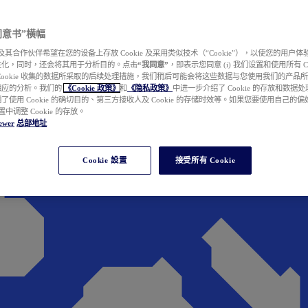
e 同意书”横幅
wer 及其合作伙伴希望在您的设备上存放 Cookie 及采用类似技术（“Cookie”），以使您的用
性化，同时，还会将其用于分析目的。点击
“我同意”
，即表示您同意 (i) 我们设置和使用所有 Cook
Cookie 收集的数据所采取的后续处理措施，我们稍后可能会将这些数据与您使用我们的产品
相应的分析。我们的
《Cookie 政策》
和
《隐私政策》
中进一步介绍了 Cookie 的存放和数据
了使用 Cookie 的确切目的、第三方接收人及 Cookie 的存储时效等。如果您要使用自己的
 设置中调整 Cookie 的存放。
ewer
总部地址
Cookie 設置
接受所有 Cookie