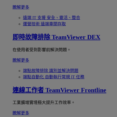
瞭解更多
遠端 IT 支援
安全、靈活、整合
運營技術
遠端車間存取
即時故障排除
TeamViewer DEX
在使用者受到影響前解決問題。
瞭解更多
端點故障排除
識別並解決問題
端點自動化
自動執行常規 IT 任務
連線工作者
TeamViewer Frontline
工業擴增實境極大提升工作效率。
瞭解更多