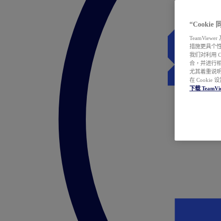
“Cooki
TeamVie
措施更具个
我们对利用 
合，并进行
尤其着重说明
在 Cookie
下载 TeamVi