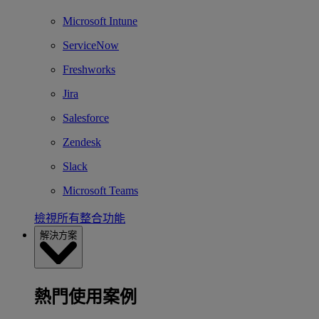
Microsoft Intune
ServiceNow
Freshworks
Jira
Salesforce
Zendesk
Slack
Microsoft Teams
檢視所有整合功能
解決方案
熱門使用案例