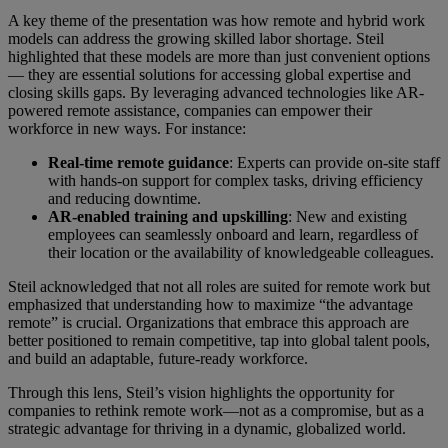
A key theme of the presentation was how remote and hybrid work
models can address the growing skilled labor shortage. Steil
highlighted that these models are more than just convenient options
— they are essential solutions for accessing global expertise and
closing skills gaps. By leveraging advanced technologies like AR-
powered remote assistance, companies can empower their
workforce in new ways. For instance:
Real-time remote guidance
: Experts can provide on-site staff
with hands-on support for complex tasks, driving efficiency
and reducing downtime.
AR-enabled training and upskilling
: New and existing
employees can seamlessly onboard and learn, regardless of
their location or the availability of knowledgeable colleagues.
Steil acknowledged that not all roles are suited for remote work but
emphasized that understanding how to maximize “the advantage
remote” is crucial. Organizations that embrace this approach are
better positioned to remain competitive, tap into global talent pools,
and build an adaptable, future-ready workforce.
Through this lens, Steil’s vision highlights the opportunity for
companies to rethink remote work—not as a compromise, but as a
strategic advantage for thriving in a dynamic, globalized world.