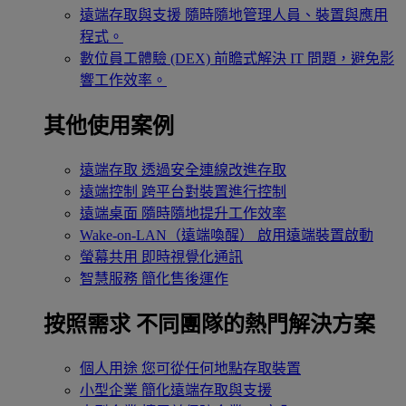
遠端存取與支援
隨時隨地管理人員、裝置與應用
程式。
數位員工體驗 (DEX)
前瞻式解決 IT 問題，避免影
響工作效率。
其他使用案例
遠端存取
透過安全連線改進存取
遠端控制
跨平台對裝置進行控制
遠端桌面
隨時隨地提升工作效率
Wake-on-LAN（遠端喚醒）
啟用遠端裝置啟動
螢幕共用
即時視覺化通訊
智慧服務
簡化售後運作
按照需求
不同團隊的熱門解決方案
個人用途
您可從任何地點存取裝置
小型企業
簡化遠端存取與支援