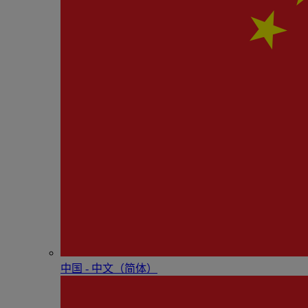
中国 - 中⽂（简体）