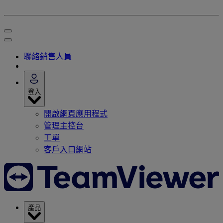
聯絡銷售人員
登入
開啟網頁應用程式
管理主控台
工單
客戶入口網站
產品