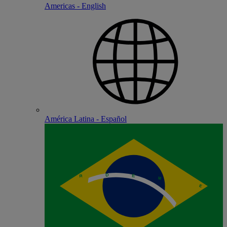
Americas - English
América Latina - Español