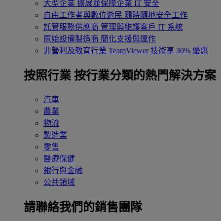
大型企業
擴展並保障企業 IT 安全
自由工作者與數位遊民
隨時隨地安全工作
託管服務供應商
管理與維護客戶 IT 系統
原始設備製造商
簡化支援與運作
非營利及教育行業
TeamViewer 技術享 30% 優惠
按照行業
按行業分類的熱門解決方案
汽車
農業
物流
製造業
零售
醫療保健
銀行與金融
公共領域
請聯絡我們的銷售團隊