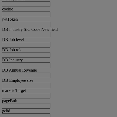
cookie
jwtToken
DB Industry SIC Code New field
DB Job level
DB Job role
DB Industry
DB Annual Revenue
DB Employee size
marketoTarget
pagePath
gclid