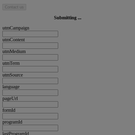
Contact us
Submitting ...
utmCampaign
utmContent
utmMedium
utmTerm
utmSource
language
pageUrl
formId
programId
lastProgramId