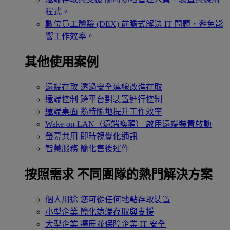
程式。
數位員工體驗 (DEX)
前瞻式解決 IT 問題，避免影
響工作效率。
其他使用案例
遠端存取
透過安全連線改進存取
遠端控制
跨平台對裝置進行控制
遠端桌面
隨時隨地提升工作效率
Wake-on-LAN（遠端喚醒）
啟用遠端裝置啟動
螢幕共用
即時視覺化通訊
智慧服務
簡化售後運作
按照需求
不同團隊的熱門解決方案
個人用途
您可從任何地點存取裝置
小型企業
簡化遠端存取與支援
大型企業
擴展並保障企業 IT 安全