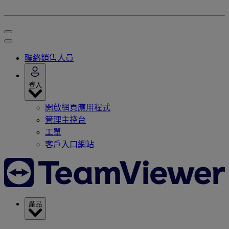
聯絡銷售人員
登入
開啟網頁應用程式
管理主控台
工單
客戶入口網站
產品