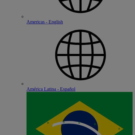
Americas - English
América Latina - Español