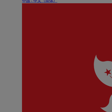
中国 - 中⽂（简体）