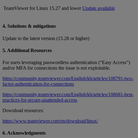
TeamViewer for Linux
15.27 and lower
Update available
4. Solutions & mitigations
Update to the latest version (15.28 or higher)
5. Additional Resources
For users leveraging passwordless authentication (“Easy Access”)
and/or MFA for connections the issue is not exploitable.
https://community.teamviewer.com/English/kb/articles/108791-two-
factor-authentication-for-connections
https://community.teamviewer.com/English/kb/articles/108681-best-
practices-for-secure-unattended-access
Download resources:
https://www.teamviewer.com/en/download/linux/
6. Acknowledgments