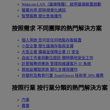
Wake-on-LAN（遠端喚醒）
啟用遠端裝置啟動
螢幕共用
即時視覺化通訊
智慧服務
簡化售後運作
按照需求
不同團隊的熱門解決方案
個人用途
您可從任何地點存取裝置
小型企業
簡化遠端存取與支援
大型企業
擴展並保障企業 IT 安全
自由工作者與數位遊民
隨時隨地安全工作
託管服務供應商
管理與維護客戶 IT 系統
原始設備製造商
簡化支援與運作
非營利及教育行業
TeamViewer 技術享 30% 優惠
按照行業
按行業分類的熱門解決方案
汽車
農業