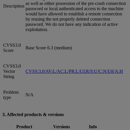
as well as either possession of the pre-crash connection
Description
password or local authenticated access to the machine
would have allowed to establish a remote connection
by reusing the not properly deleted connection
password. We do not have any indication of active
exploitation.
CVSS3.0
Base Score 6.3 (medium)
Score
CVSS3.0
Vector
CVSS:3.0/AV:L/AC:L/PR:L/UI:R/S:U/C:N/I:H/A:H
String
Problem
N/A
type
3. Affected products & versions
Product
Versions
Info