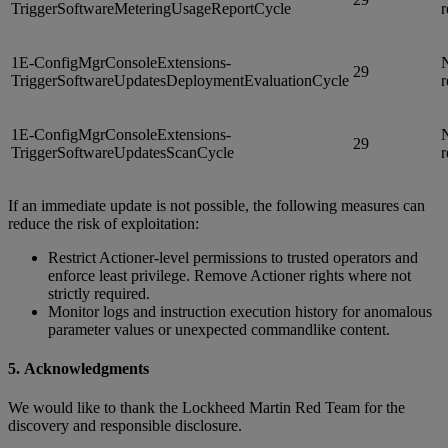
TriggerSoftwareMeteringUsageReportCycle
r
1E-ConfigMgrConsoleExtensions-
N
29
TriggerSoftwareUpdatesDeploymentEvaluationCycle
r
1E-ConfigMgrConsoleExtensions-
N
29
TriggerSoftwareUpdatesScanCycle
r
If an immediate update is not possible, the following measures can
reduce the risk of exploitation:
Restrict Actioner-level permissions to trusted operators and
enforce least privilege. Remove Actioner rights where not
strictly required.
Monitor logs and instruction execution history for anomalous
parameter values or unexpected commandlike content.
5. Acknowledgments
We would like to thank the Lockheed Martin Red Team for the
discovery and responsible disclosure.