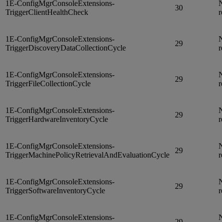
1E-ConfigMgrConsoleExtensions-
N
30
TriggerClientHealthCheck
r
1E-ConfigMgrConsoleExtensions-
N
29
TriggerDiscoveryDataCollectionCycle
r
1E-ConfigMgrConsoleExtensions-
N
29
TriggerFileCollectionCycle
r
1E-ConfigMgrConsoleExtensions-
N
29
TriggerHardwareInventoryCycle
r
1E-ConfigMgrConsoleExtensions-
N
29
TriggerMachinePolicyRetrievalAndEvaluationCycle
r
1E-ConfigMgrConsoleExtensions-
N
29
TriggerSoftwareInventoryCycle
r
1E-ConfigMgrConsoleExtensions-
N
29