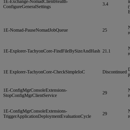
1E-Exchange-NomadClientHealth-
i
3.4
ConfigureGeneralSettings
(
N
1E-Nomad-PauseNomadJobQueue
25
r
N
1E-Explorer-TachyonCore-FindFileBySizeAndHash
21.1
r
D
1E Explorer-TachyonCore-CheckSimpleIoC
Discontinued
p
1E-ConfigMgrConsoleExtensions-
N
29
StopConfigMgrClientService
r
1E-ConfigMgrConsoleExtensions-
N
29
TriggerApplicationDeploymentEvaluationCycle
r