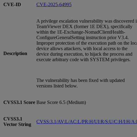
CVE-ID
CVE-2025-64995
A privilege escalation vulnerability was discovered 
TeamViewer DEX (former 1E DEX), specifically
within the 1E-Exchange-NomadClientHealth-
ConfigureGeneralSetting instruction prior V3.4.
Improper protection of the execution path on the loc
device allows attackers, with local access to the
Description
device during execution, to hijack the process and
execute arbitrary code with SYSTEM privileges.
The vulnerability has been fixed with updated
versions listed below.
CVSS3.1
Score
Base Score 6.5 (Medium)
CVSS3.1
CVSS:3.1/AV:L/AC:L/PR:H/UI:R/S:U/C:H/I:H/A
Vector String