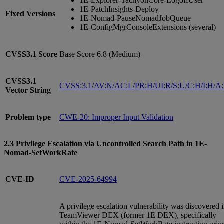
1E-Explorer-TachyonCore-LogoffUser
1E-PatchInsights-Deploy
Fixed Versions
1E-Nomad-PauseNomadJobQueue
1E-ConfigMgrConsoleExtensions (several)
CVSS3.1
Score
Base Score 6.8 (Medium)
CVSS3.1
CVSS:3.1/AV:N/AC:L/PR:H/UI:R/S:U/C:H/I:H/A
Vector String
Problem type
CWE-20: Improper Input Validation
2.3 Privilege Escalation via Uncontrolled Search Path in 1E-
Nomad-SetWorkRate
CVE-ID
CVE-2025-64994
A privilege escalation vulnerability was discovered 
TeamViewer DEX (former 1E DEX), specifically