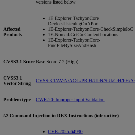
versions listed below.
1E-Explorer-TachyonCore-
DevicesListeningOnAPort
Affected
1E-Explorer-TachyonCore-CheckSimpleIoC
Products
1E-Nomad-GetCmContentLocations
1E-Explorer-TachyonCore-
FindFileBySizeAndHash
CVSS3.1
Score
Base Score 7.2 (High)
CVSS3.1
CVSS:3.1/AV:N/AC:L/PR:H/UI:N/S:U/C:H/I:H/A
Vector String
Problem type
CWE-20: Improper Input Validation
2.2 Command Injection in DEX Instructions (interactive)
CVE-2025-64990