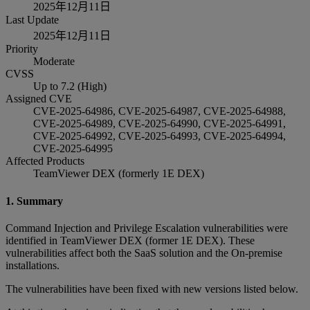
2025年12月11日
Last Update
2025年12月11日
Priority
Moderate
CVSS
Up to 7.2 (High)
Assigned CVE
CVE-2025-64986, CVE-2025-64987, CVE-2025-64988,
CVE-2025-64989, CVE-2025-64990, CVE-2025-64991,
CVE-2025-64992, CVE-2025-64993, CVE-2025-64994,
CVE-2025-64995
Affected Products
TeamViewer DEX (formerly 1E DEX)
1. Summary
Command Injection and Privilege Escalation vulnerabilities were
identified in TeamViewer DEX (former 1E DEX). These
vulnerabilities affect both the SaaS solution and the On-premise
installations.
The vulnerabilities have been fixed with new versions listed below.