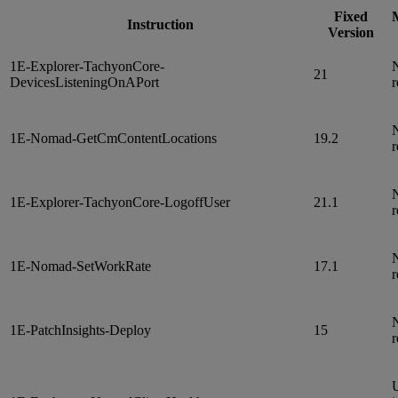
Fixed
M
Instruction
Version
1E-Explorer-TachyonCore-
N
21
DevicesListeningOnAPort
r
N
1E-Nomad-GetCmContentLocations
19.2
r
N
1E-Explorer-TachyonCore-LogoffUser
21.1
r
N
1E-Nomad-SetWorkRate
17.1
r
N
1E-PatchInsights-Deploy
15
r