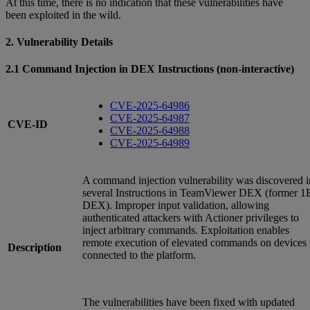
At this time, there is no indication that these vulnerabilities have
been exploited in the wild.
2. Vulnerability Details
2.1 Command Injection in DEX Instructions (non-interactive)
CVE-2025-64986
CVE-2025-64987
CVE-ID
CVE-2025-64988
CVE-2025-64989
A command injection vulnerability was discovered i
several Instructions in TeamViewer DEX (former 1
DEX). Improper input validation, allowing
authenticated attackers with Actioner privileges to
inject arbitrary commands. Exploitation enables
remote execution of elevated commands on devices
Description
connected to the platform.
The vulnerabilities have been fixed with updated