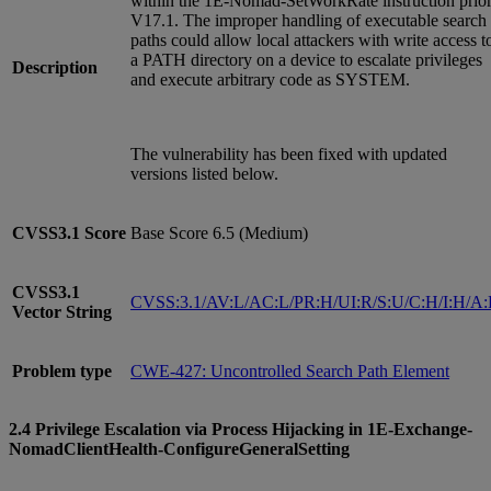
within the 1E-Nomad-SetWorkRate instruction prio
V17.1. The improper handling of executable search
paths could allow local attackers with write access t
a PATH directory on a device to escalate privileges
Description
and execute arbitrary code as SYSTEM.
The vulnerability has been fixed with updated
versions listed below.
CVSS3.1
Score
Base Score 6.5 (Medium)
CVSS3.1
CVSS:3.1/AV:L/AC:L/PR:H/UI:R/S:U/C:H/I:H/A
Vector String
Problem type
CWE-427: Uncontrolled Search Path Element
2.4 Privilege Escalation via Process Hijacking in 1E-Exchange-
NomadClientHealth-ConfigureGeneralSetting