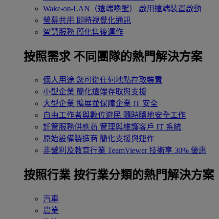
Wake-on-LAN（遠端喚醒）
啟用遠端裝置啟動
螢幕共用
即時視覺化通訊
智慧服務
簡化售後運作
按照需求
不同團隊的熱門解決方案
個人用途
您可從任何地點存取裝置
小型企業
簡化遠端存取與支援
大型企業
擴展並保障企業 IT 安全
自由工作者與數位遊民
隨時隨地安全工作
託管服務供應商
管理與維護客戶 IT 系統
原始設備製造商
簡化支援與運作
非營利及教育行業
TeamViewer 技術享 30% 優惠
按照行業
按行業分類的熱門解決方案
汽車
農業