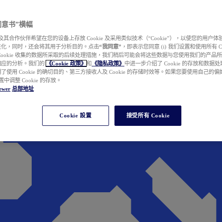
e 同意书”横幅
wer 及其合作伙伴希望在您的设备上存放 Cookie 及采用类似技术（“Cookie”），以使您的用
性化，同时，还会将其用于分析目的。点击
“我同意”
，即表示您同意 (i) 我们设置和使用所有 Cook
Cookie 收集的数据所采取的后续处理措施，我们稍后可能会将这些数据与您使用我们的产品
相应的分析。我们的
《Cookie 政策》
和
《隐私政策》
中进一步介绍了 Cookie 的存放和数据
了使用 Cookie 的确切目的、第三方接收人及 Cookie 的存储时效等。如果您要使用自己的
 设置中调整 Cookie 的存放。
ewer
总部地址
Cookie 設置
接受所有 Cookie