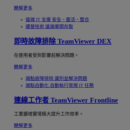
瞭解更多
遠端 IT 支援
安全、靈活、整合
運營技術
遠端車間存取
即時故障排除
TeamViewer DEX
在使用者受到影響前解決問題。
瞭解更多
端點故障排除
識別並解決問題
端點自動化
自動執行常規 IT 任務
連線工作者
TeamViewer Frontline
工業擴增實境極大提升工作效率。
瞭解更多