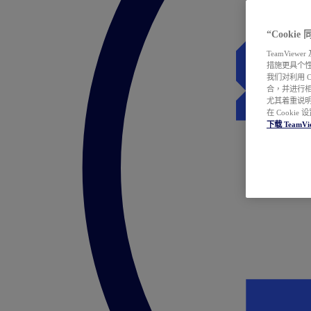
“Cooki
TeamVie
措施更具个
我们对利用 
合，并进行
尤其着重说明
在 Cookie
下载 TeamVi