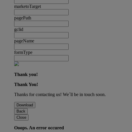
marketoTarget
pagePath
gclid
pageName
formType
Thank you!
Thank You!
Thanks for contacting us! We´ll be in touch soon.
Download
Back
Close
Ooops. An error occured