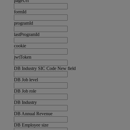
pageUrl
formId
programId
lastProgramId
cookie
jwtToken
DB Industry SIC Code New field
DB Job level
DB Job role
DB Industry
DB Annual Revenue
DB Employee size