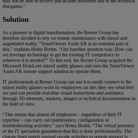
may not be able to receive just-in-time deliveries due to the technical
disruption.”
Solution
As a pioneer in digital transformation, the Berner Group has
therefore decided to rely on remote maintenance with mixed and
augmented reality. “TeamViewer Assist AR is an essential part of
this,” explains Heinz Bruhn. “Our baseline question was: How can
we leverage technology to get the existing IT competence to
wherever it is needed?” To this end, the Berner Group acquired the
Microsoft HoloLens mixed reality glasses and uses the TeamViewer
Assist AR remote support solution to operate them.
IT professionals at Berner Group can use it to easily connect to the
mixed reality glasses worn by employees on site; they see what they
see and can provide real-time visual instructions and assistance
through 3D elements, markers, images or technical documentation in
the field of view.
“This means that almost all employees – regardless of their IT
expertise – can carry out maintenance, configuration or
troubleshooting activities,” says Heinz Bruhn. “The virtual presence
of the IT specialists guarantees that this is done professionally. The
change from purely manual on-site activities to remote support is