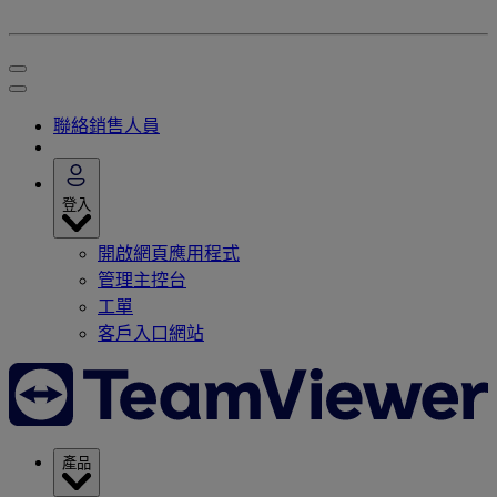
聯絡銷售人員
登入
開啟網頁應用程式
管理主控台
工單
客戶入口網站
產品