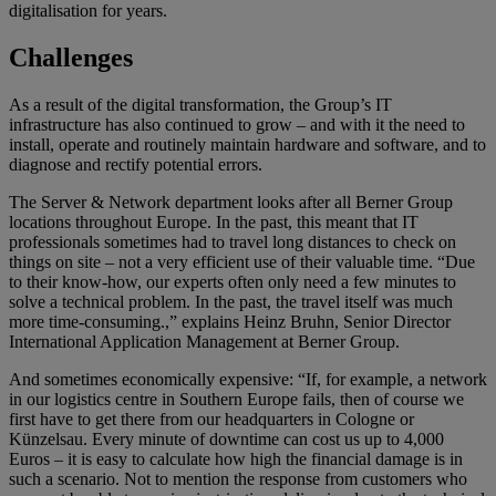
digitalisation for years.
Challenges
As a result of the digital transformation, the Group’s IT
infrastructure has also continued to grow – and with it the need to
install, operate and routinely maintain hardware and software, and to
diagnose and rectify potential errors.
The Server & Network department looks after all Berner Group
locations throughout Europe. In the past, this meant that IT
professionals sometimes had to travel long distances to check on
things on site – not a very efficient use of their valuable time. “Due
to their know-how, our experts often only need a few minutes to
solve a technical problem. In the past, the travel itself was much
more time-consuming.,” explains Heinz Bruhn, Senior Director
International Application Management at Berner Group.
And sometimes economically expensive: “If, for example, a network
in our logistics centre in Southern Europe fails, then of course we
first have to get there from our headquarters in Cologne or
Künzelsau. Every minute of downtime can cost us up to 4,000
Euros – it is easy to calculate how high the financial damage is in
such a scenario. Not to mention the response from customers who