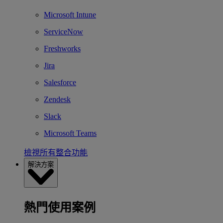
Microsoft Intune
ServiceNow
Freshworks
Jira
Salesforce
Zendesk
Slack
Microsoft Teams
檢視所有整合功能
解決方案
熱門使用案例