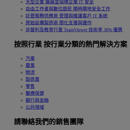
大型企業
擴展並保障企業 IT 安全
自由工作者與數位遊民
隨時隨地安全工作
託管服務供應商
管理與維護客戶 IT 系統
原始設備製造商
簡化支援與運作
非營利及教育行業
TeamViewer 技術享 30% 優惠
按照行業
按行業分類的熱門解決方案
汽車
農業
物流
製造業
零售
醫療保健
銀行與金融
公共領域
請聯絡我們的銷售團隊