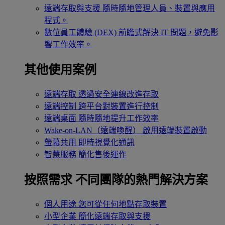
遠端存取與支援
隨時隨地管理人員、裝置與應用
程式。
數位員工體驗 (DEX)
前瞻式解決 IT 問題，避免影
響工作效率。
其他使用案例
遠端存取
透過安全連線改進存取
遠端控制
跨平台對裝置進行控制
遠端桌面
隨時隨地提升工作效率
Wake-on-LAN（遠端喚醒）
啟用遠端裝置啟動
螢幕共用
即時視覺化通訊
智慧服務
簡化售後運作
按照需求
不同團隊的熱門解決方案
個人用途
您可從任何地點存取裝置
小型企業
簡化遠端存取與支援