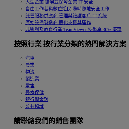
大型企業
擴展並保障企業 IT 安全
自由工作者與數位遊民
隨時隨地安全工作
託管服務供應商
管理與維護客戶 IT 系統
原始設備製造商
簡化支援與運作
非營利及教育行業
TeamViewer 技術享 30% 優惠
按照行業
按行業分類的熱門解決方案
汽車
農業
物流
製造業
零售
醫療保健
銀行與金融
公共領域
請聯絡我們的銷售團隊