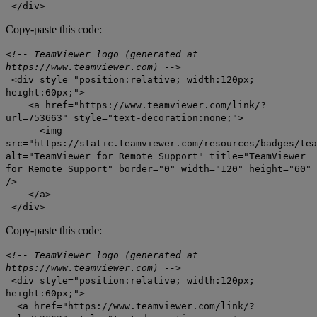
</div>
Copy-paste this code:
<!-- TeamViewer logo (generated at
https://www.teamviewer.com) -->
<div style="position:relative; width:120px;
height:60px;">
<a href="https://www.teamviewer.com/link/?
url=753663" style="text-decoration:none;">
<img
src="https://static.teamviewer.com/resources/badges/tea
alt="TeamViewer for Remote Support" title="TeamViewer
for Remote Support" border="0" width="120" height="60"
/>
</a>
</div>
Copy-paste this code:
<!-- TeamViewer logo (generated at
https://www.teamviewer.com) -->
<div style="position:relative; width:120px;
height:60px;">
<a href="https://www.teamviewer.com/link/?