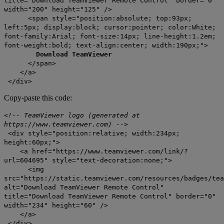
title="Download TeamViewer Remote Control" border="0"
width="200" height="125" />
<span style="position:absolute; top:93px;
left:5px; display:block; cursor:pointer; color:White;
font-family:Arial; font-size:14px; line-height:1.2em;
font-weight:bold; text-align:center; width:190px;">
Download TeamViewer
</span>
</a>
</div>
Copy-paste this code:
<!-- TeamViewer logo (generated at
https://www.teamviewer.com) -->
<div style="position:relative; width:234px;
height:60px;">
<a href="https://www.teamviewer.com/link/?
url=604695" style="text-decoration:none;">
<img
src="https://static.teamviewer.com/resources/badges/tea
alt="Download TeamViewer Remote Control"
title="Download TeamViewer Remote Control" border="0"
width="234" height="60" />
</a>
</div>