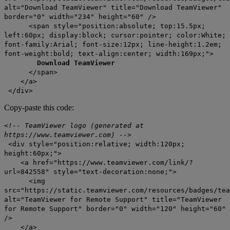
alt="Download TeamViewer" title="Download TeamViewer"
border="0" width="234" height="60" />
<span style="position:absolute; top:15.5px;
left:60px; display:block; cursor:pointer; color:White;
font-family:Arial; font-size:12px; line-height:1.2em;
font-weight:bold; text-align:center; width:169px;">
Download TeamViewer
</span>
</a>
</div>
Copy-paste this code:
<!-- TeamViewer logo (generated at
https://www.teamviewer.com) -->
<div style="position:relative; width:120px;
height:60px;">
<a href="https://www.teamviewer.com/link/?
url=842558" style="text-decoration:none;">
<img
src="https://static.teamviewer.com/resources/badges/tea
alt="TeamViewer for Remote Support" title="TeamViewer
for Remote Support" border="0" width="120" height="60"
/>
</a>