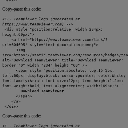
Copy-paste this code:
<!-- TeamViewer logo (generated at
https://www.teamviewer.com) -->
<div style="position:relative; width:234px;
height:60px;">
<a href="https://www.teamviewer.com/link/?
url=604695" style="text-decoration:none;">
<img
src="https://static.teamviewer.com/resources/badges/tea
alt="Download TeamViewer" title="Download TeamViewer"
border="0" width="234" height="60" />
<span style="position:absolute; top:15.5px;
left:60px; display:block; cursor:pointer; color:White;
font-family:Arial; font-size:12px; line-height:1.2em;
font-weight:bold; text-align:center; width:169px;">
Download TeamViewer
</span>
</a>
</div>
Copy-paste this code:
<!-- TeamViewer logo (generated at