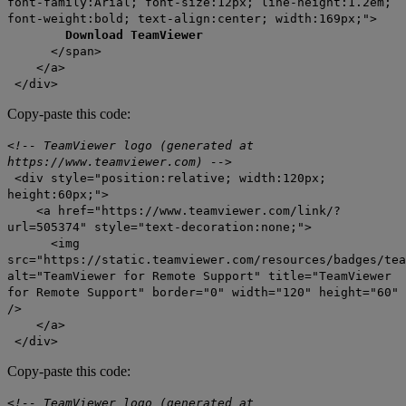
font-family:Arial; font-size:12px; line-height:1.2em;
font-weight:bold; text-align:center; width:169px;">
Download TeamViewer
</span>
</a>
</div>
Copy-paste this code:
<!-- TeamViewer logo (generated at
https://www.teamviewer.com) -->
<div style="position:relative; width:120px;
height:60px;">
<a href="https://www.teamviewer.com/link/?
url=505374" style="text-decoration:none;">
<img
src="https://static.teamviewer.com/resources/badges/tea
alt="TeamViewer for Remote Support" title="TeamViewer
for Remote Support" border="0" width="120" height="60"
/>
</a>
</div>
Copy-paste this code:
<!-- TeamViewer logo (generated at