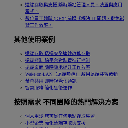
遠端存取與支援
隨時隨地管理人員、裝置與應用
程式。
數位員工體驗 (DEX)
前瞻式解決 IT 問題，避免影
響工作效率。
其他使用案例
遠端存取
透過安全連線改進存取
遠端控制
跨平台對裝置進行控制
遠端桌面
隨時隨地提升工作效率
Wake-on-LAN（遠端喚醒）
啟用遠端裝置啟動
螢幕共用
即時視覺化通訊
智慧服務
簡化售後運作
按照需求
不同團隊的熱門解決方案
個人用途
您可從任何地點存取裝置
小型企業
簡化遠端存取與支援