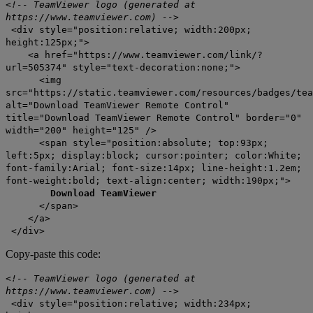
<!-- TeamViewer logo (generated at
https://www.teamviewer.com) -->
<div style="position:relative; width:200px;
height:125px;">
<a href="https://www.teamviewer.com/link/?
url=505374" style="text-decoration:none;">
<img
src="https://static.teamviewer.com/resources/badges/tea
alt="Download TeamViewer Remote Control"
title="Download TeamViewer Remote Control" border="0"
width="200" height="125" />
<span style="position:absolute; top:93px;
left:5px; display:block; cursor:pointer; color:White;
font-family:Arial; font-size:14px; line-height:1.2em;
font-weight:bold; text-align:center; width:190px;">
Download TeamViewer
</span>
</a>
</div>
Copy-paste this code:
<!-- TeamViewer logo (generated at
https://www.teamviewer.com) -->
<div style="position:relative; width:234px;