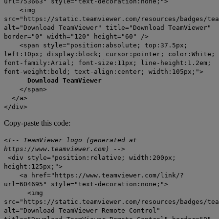
url=753663" style="text-decoration:none;">
<img
src="https://static.teamviewer.com/resources/badges/tea
alt="Download TeamViewer" title="Download TeamViewer"
border="0" width="120" height="60" />
<span style="position:absolute; top:37.5px;
left:10px; display:block; cursor:pointer; color:White;
font-family:Arial; font-size:11px; line-height:1.2em;
font-weight:bold; text-align:center; width:105px;">
Download TeamViewer
</span>
</a>
</div>
Copy-paste this code:
<!-- TeamViewer logo (generated at
https://www.teamviewer.com) -->
<div style="position:relative; width:200px;
height:125px;">
<a href="https://www.teamviewer.com/link/?
url=604695" style="text-decoration:none;">
<img
src="https://static.teamviewer.com/resources/badges/tea
alt="Download TeamViewer Remote Control"