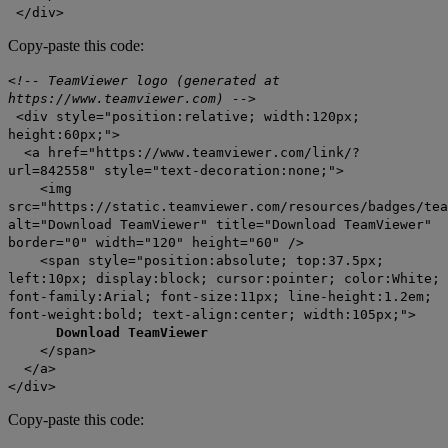
</div>
Copy-paste this code:
<!-- TeamViewer logo (generated at
https://www.teamviewer.com) -->
<div style="position:relative; width:120px;
height:60px;">
<a href="https://www.teamviewer.com/link/?
url=842558" style="text-decoration:none;">
<img
src="https://static.teamviewer.com/resources/badges/tea
alt="Download TeamViewer" title="Download TeamViewer"
border="0" width="120" height="60" />
<span style="position:absolute; top:37.5px;
left:10px; display:block; cursor:pointer; color:White;
font-family:Arial; font-size:11px; line-height:1.2em;
font-weight:bold; text-align:center; width:105px;">
Download TeamViewer
</span>
</a>
</div>
Copy-paste this code: