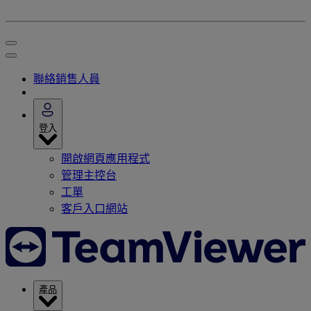
聯絡銷售人員
登入
開啟網頁應用程式
管理主控台
工單
客戶入口網站
產品