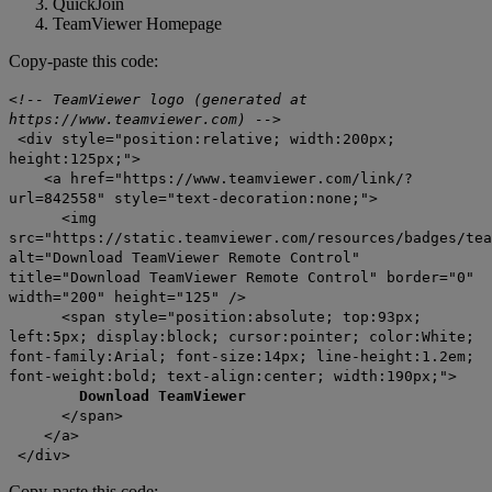
QuickJoin
TeamViewer Homepage
Copy-paste this code:
<!-- TeamViewer logo (generated at
https://www.teamviewer.com) -->
<div style="position:relative; width:200px;
height:125px;">
<a href="https://www.teamviewer.com/link/?
url=842558" style="text-decoration:none;">
<img
src="https://static.teamviewer.com/resources/badges/tea
alt="Download TeamViewer Remote Control"
title="Download TeamViewer Remote Control" border="0"
width="200" height="125" />
<span style="position:absolute; top:93px;
left:5px; display:block; cursor:pointer; color:White;
font-family:Arial; font-size:14px; line-height:1.2em;
font-weight:bold; text-align:center; width:190px;">
Download TeamViewer
</span>
</a>
</div>
Copy-paste this code: