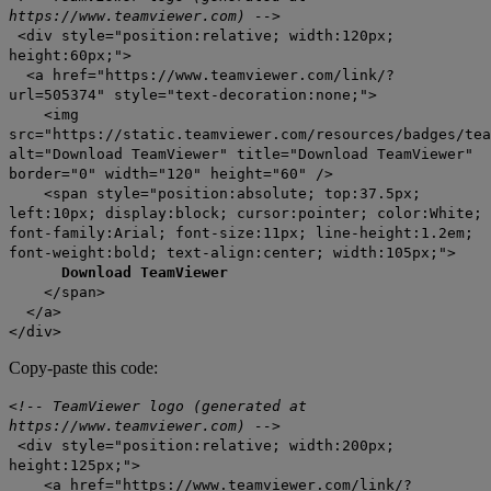
https://www.teamviewer.com) -->
<div style="position:relative; width:120px;
height:60px;">
<a href="https://www.teamviewer.com/link/?
url=505374" style="text-decoration:none;">
<img
src="https://static.teamviewer.com/resources/badges/tea
alt="Download TeamViewer" title="Download TeamViewer"
border="0" width="120" height="60" />
<span style="position:absolute; top:37.5px;
left:10px; display:block; cursor:pointer; color:White;
font-family:Arial; font-size:11px; line-height:1.2em;
font-weight:bold; text-align:center; width:105px;">
Download TeamViewer
</span>
</a>
</div>
Copy-paste this code:
<!-- TeamViewer logo (generated at
https://www.teamviewer.com) -->
<div style="position:relative; width:200px;
height:125px;">
<a href="https://www.teamviewer.com/link/?