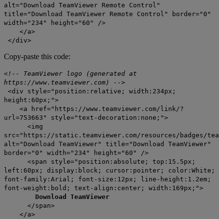
alt="Download TeamViewer Remote Control"
title="Download TeamViewer Remote Control" border="0"
width="234" height="60" />
</a>
</div>
Copy-paste this code:
<!-- TeamViewer logo (generated at
https://www.teamviewer.com) -->
<div style="position:relative; width:234px;
height:60px;">
<a href="https://www.teamviewer.com/link/?
url=753663" style="text-decoration:none;">
<img
src="https://static.teamviewer.com/resources/badges/tea
alt="Download TeamViewer" title="Download TeamViewer"
border="0" width="234" height="60" />
<span style="position:absolute; top:15.5px;
left:60px; display:block; cursor:pointer; color:White;
font-family:Arial; font-size:12px; line-height:1.2em;
font-weight:bold; text-align:center; width:169px;">
Download TeamViewer
</span>
</a>