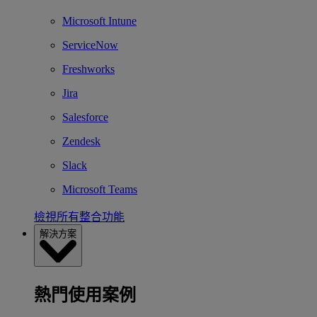
Microsoft Intune
ServiceNow
Freshworks
Jira
Salesforce
Zendesk
Slack
Microsoft Teams
檢視所有整合功能
解決方案
熱門使用案例