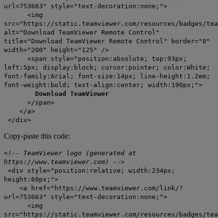
url=753663" style="text-decoration:none;">
<img
src="https://static.teamviewer.com/resources/badges/tea
alt="Download TeamViewer Remote Control"
title="Download TeamViewer Remote Control" border="0"
width="200" height="125" />
<span style="position:absolute; top:93px;
left:5px; display:block; cursor:pointer; color:White;
font-family:Arial; font-size:14px; line-height:1.2em;
font-weight:bold; text-align:center; width:190px;">
Download TeamViewer
</span>
</a>
</div>
Copy-paste this code:
<!-- TeamViewer logo (generated at
https://www.teamviewer.com) -->
<div style="position:relative; width:234px;
height:60px;">
<a href="https://www.teamviewer.com/link/?
url=753663" style="text-decoration:none;">
<img
src="https://static.teamviewer.com/resources/badges/tea