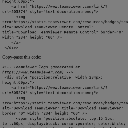
height:60px;">
<a href="https://www.teamviewer.com/link/?
url=505374" style="text-decoration:none;">
<img
src="https://static.teamviewer.com/resources/badges/tea
alt="Download TeamViewer Remote Control"
title="Download TeamViewer Remote Control" border="0"
width="234" height="60" />
</a>
</div>
Copy-paste this code:
<!-- TeamViewer logo (generated at
https://www.teamviewer.com) -->
<div style="position:relative; width:234px;
height:60px;">
<a href="https://www.teamviewer.com/link/?
url=505374" style="text-decoration:none;">
<img
src="https://static.teamviewer.com/resources/badges/tea
alt="Download TeamViewer" title="Download TeamViewer"
border="0" width="234" height="60" />
<span style="position:absolute; top:15.5px;
left:60px; display:block; cursor:pointer; color:White;