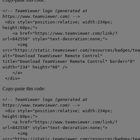
<!-- TeamViewer logo (generated at
https://www.teamviewer.com) -->
<div style="position:relative; width:234px;
height:60px;">
<a href="https://www.teamviewer.com/link/?
url=842558" style="text-decoration:none;">
<img
src="https://static.teamviewer.com/resources/badges/tea
alt="Download TeamViewer Remote Control"
title="Download TeamViewer Remote Control" border="0"
width="234" height="60" />
</a>
</div>
Copy-paste this code:
<!-- TeamViewer logo (generated at
https://www.teamviewer.com) -->
<div style="position:relative; width:234px;
height:60px;">
<a href="https://www.teamviewer.com/link/?
url=842558" style="text-decoration:none;">
<img
src="https://static.teamviewer.com/resources/badges/tea