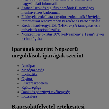
nagyvállalati informatika
Szabadúszók és digitális nomádok
Biztonságos
munkavégzés bárhonnan
Felügyelt szolgáltatást nyújtó szolgáltatók
Ügyfelek
informatikai rendszerének kezelése és karbantartása
Eredeti hardvergyártók (OEM-ek)
A támogatás és a
műveletek racionalizálása
Nonprofit és oktatás
30% kedvezmény a TeamViewer
technológiára
Iparágak szerint
Népszerű
megoldások iparágak szerint
Autóipar
Mezőgazdaság
Logisztika
Gyártás
Kiskereskedelem
Egészségügy
Banki és pénzügyi tevékenység
Közszféra
Kapcsolatfelvétel értékesítési