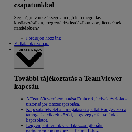
csapatunkkal
Segítségre van szüksége a megfelelő megoldás
kiválasztásában, megrendelés leadásában vagy licencének
frissítésében?
Forduljon hozzánk
Vállalatok számára
Forrásanyagok
További tájékoztatás a TeamViewer
kapcsán
A TeamViewer bemutatása
Emberek, helyek és dolgok
biztonságos összekapcsolása.
Kapcsolatfelvétel a támogatási csapattal
Böngésszen a
támogatási cikkek között, vagy vegye fel velünk a
kapcsolatot.
Legyen partnerünk
Csatlakozzon globális
partnerprogramunkhoz, a TeamUP-hoz.