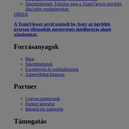
Sikertörténetek
Tekintse meg a TeamViewer ügyfelei
által elért eredményeket.
HÍREK
A TeamViewer arról számolt be, hogy az ügyfelek
gyorsan elfogadták mesterséges intelligencia alapú
ajánlatukat.
Forrásanyagok
Blog
Sikertörténetek
Események és webináriumok
Adatvédelmi központ
Partner
Legyen partnerünk
Partner keresése
Integrációs partnerek
Támogatás