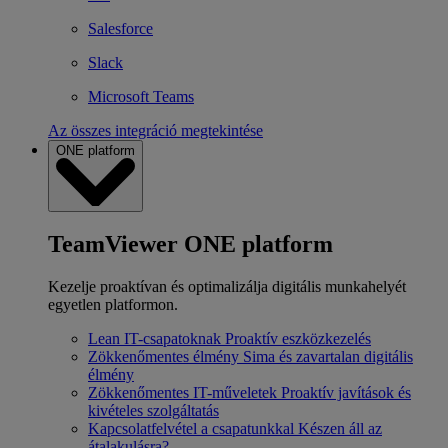
Salesforce
Slack
Microsoft Teams
Az összes integráció megtekintése
ONE platform
TeamViewer ONE platform
Kezelje proaktívan és optimalizálja digitális munkahelyét
egyetlen platformon.
Lean IT-csapatoknak
Proaktív eszközkezelés
Zökkenőmentes élmény
Sima és zavartalan digitális
élmény
Zökkenőmentes IT-műveletek
Proaktív javítások és
kivételes szolgáltatás
Kapcsolatfelvétel a csapatunkkal
Készen áll az
átalakulásra?