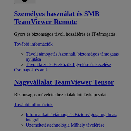
Személyes használat és SMB
TeamViewer Remote
Gyors és biztonságos távoli hozzáférés és IT-támogatás.
További információk
Távoli támogatás
Azonnali, biztonságos támogatás
nyújtása
Távoli kezelés
Eszközök figyelése és kezelése
Csomagok és árak
Nagyvállalat
TeamViewer Tensor
Biztonságos műveletekhez kialakított távkapcsolat.
További információk
Informatikai távtámogatás
Biztonságos, rugalmas,
integrált
Üzemeltetéstechnológia
Műhely távelérése