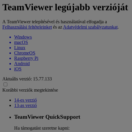
TeamViewer legújabb verzióját
A TeamViewer telepítésével és használatával elfogadja a
Felhasználási feltételeinket
és az
Adatvédelmi szabályzatunkat
.
Windows
macOS
Linux
ChromeOS
Raspberry Pi
Android
iOS
Aktuális verzió:
15.77.133
Korábbi verziók megtekintése
14-es verzió
13-as verzió
TeamViewer QuickSupport
Ha támogatást szeretne kapni: