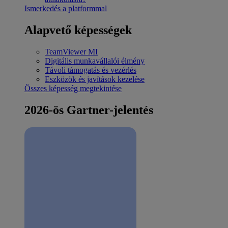
Ismerkedés a platformmal
Alapvető képességek
TeamViewer MI
Digitális munkavállalói élmény
Távoli támogatás és vezérlés
Eszközök és javítások kezelése
Összes képesség megtekintése
2026-ös Gartner-jelentés