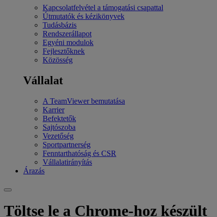
Kapcsolatfelvétel a támogatási csapattal
Útmutatók és kézikönyvek
Tudásbázis
Rendszerállapot
Egyéni modulok
Fejlesztőknek
Közösség
Vállalat
A TeamViewer bemutatása
Karrier
Befektetők
Sajtószoba
Vezetőség
Sportpartnerség
Fenntarthatóság és CSR
Vállalatirányítás
Árazás
Töltse le a Chrome-hoz készült