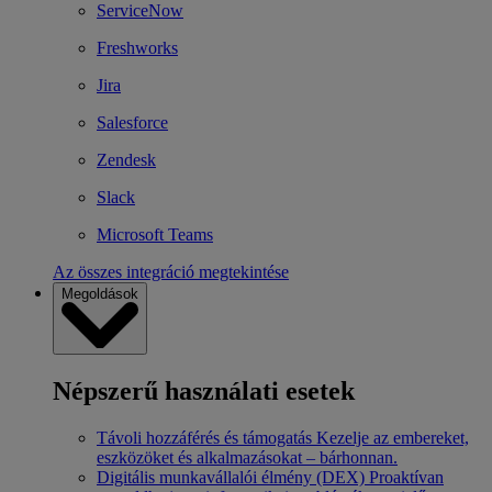
ServiceNow
Freshworks
Jira
Salesforce
Zendesk
Slack
Microsoft Teams
Az összes integráció megtekintése
Megoldások
Népszerű használati esetek
Távoli hozzáférés és támogatás
Kezelje az embereket,
eszközöket és alkalmazásokat – bárhonnan.
Digitális munkavállalói élmény (DEX)
Proaktívan