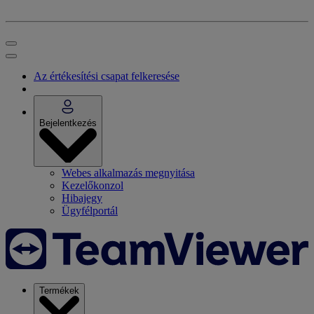
Az értékesítési csapat felkeresése
Bejelentkezés
Webes alkalmazás megnyitása
Kezelőkonzol
Hibajegy
Ügyfélportál
Termékek