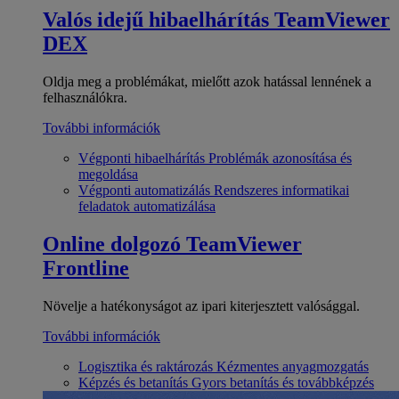
Valós idejű hibaelhárítás
TeamViewer
DEX
Oldja meg a problémákat, mielőtt azok hatással lennének a
felhasználókra.
További információk
Végponti hibaelhárítás
Problémák azonosítása és
megoldása
Végponti automatizálás
Rendszeres informatikai
feladatok automatizálása
Online dolgozó
TeamViewer
Frontline
Növelje a hatékonyságot az ipari kiterjesztett valósággal.
További információk
Logisztika és raktározás
Kézmentes anyagmozgatás
Képzés és betanítás
Gyors betanítás és továbbképzés