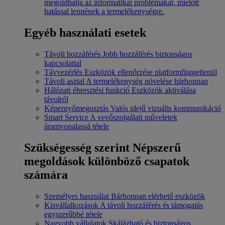
megoldhatja az informatikai problémákat, mielőtt
hatással lennének a termelékenységre.
Egyéb használati esetek
Távoli hozzáférés
Jobb hozzáférés biztonságos
kapcsolattal
Távvezérlés
Eszközök ellenőrzése platformfüggetlenül
Távoli asztal
A termelékenység növelése bárhonnan
Hálózati ébresztési funkció
Eszközök aktiválása
távolról
Képernyőmegosztás
Valós idejű vizuális kommunikáció
Smart Service
A vevőszolgálati műveletek
áramvonalassá tétele
Szükségesség szerint
Népszerű
megoldások különböző csapatok
számára
Személyes használat
Bárhonnan elérhető eszközök
Kisvállalkozások
A távoli hozzáférés és támogatás
egyszerűbbé tétele
Nagyobb vállalatok
Skálázható és biztonságos