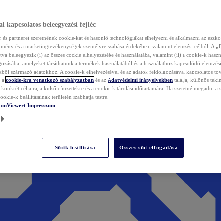
l kapcsolatos beleegyezési fejléc
és partnerei szeretnének cookie-kat és hasonló technológiákat elhelyezni és alkalmazni az eszkö
élmény és a marketingtevékenységek személyre szabása érdekében, valamint elemzési célból. A
„
tva beleegyezik (i) az összes cookie elhelyezésébe és használatába, valamint (ii) a cookie-k haszn
gozásába, amelyeket társíthatunk a termékek használatából és a használathoz kapcsolódó elemzési
ből származó adatokhoz. A cookie-k elhelyezésével és az adatok feldolgozásával kapcsolatos to
t a
cookie-kra vonatkozó szabályzatban
és az
Adatvédelmi irányelvekben
találja, különös tekin
konkrét céljaira, a külső címzettekre és a cookie-k tárolási időtartamára. Ha szeretné megadni a saj
ookie-k beállításainak területén szabhatja testre.
TeamViewert
Impresszum
Sütik beállítása
Összes süti elfogadása