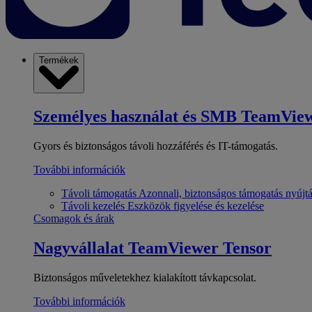
Termékek
Személyes használat és SMB
TeamView
Gyors és biztonságos távoli hozzáférés és IT-támogatás.
További információk
Távoli támogatás
Azonnali, biztonságos támogatás nyújt
Távoli kezelés
Eszközök figyelése és kezelése
Csomagok és árak
Nagyvállalat
TeamViewer Tensor
Biztonságos műveletekhez kialakított távkapcsolat.
További információk