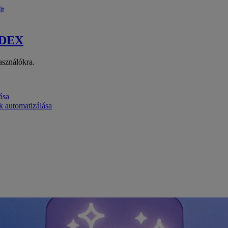
lt
 DEX
asználókra.
ása
k automatizálása