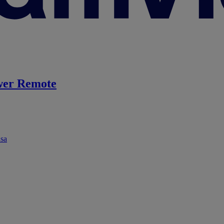
er Remote
ása