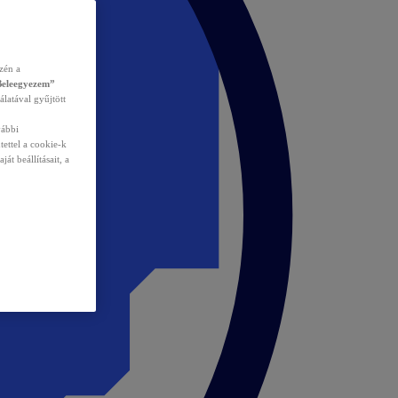
zén a
Beleegyezem”
álatával gyűjtött
vábbi
tettel a cookie-k
át beállításait, a