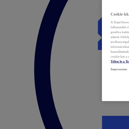
Cookie-kka
A TeamViewer 
felhasználói 
gombra kattin
adatok feldol
tevékenységek
információka
használatának 
cookie-kat a c
Töltse le a 
Impresszum