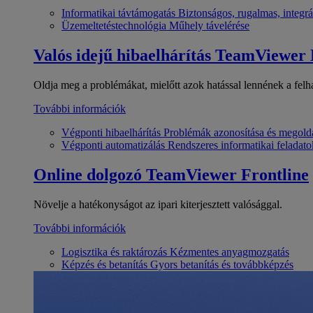
Informatikai távtámogatás
Biztonságos, rugalmas, integrá
Üzemeltetéstechnológia
Műhely távelérése
Valós idejű hibaelhárítás
TeamViewer
Oldja meg a problémákat, mielőtt azok hatással lennének a felh
További információk
Végponti hibaelhárítás
Problémák azonosítása és megold
Végponti automatizálás
Rendszeres informatikai feladato
Online dolgozó
TeamViewer Frontline
Növelje a hatékonyságot az ipari kiterjesztett valósággal.
További információk
Logisztika és raktározás
Kézmentes anyagmozgatás
Képzés és betanítás
Gyors betanítás és továbbképzés