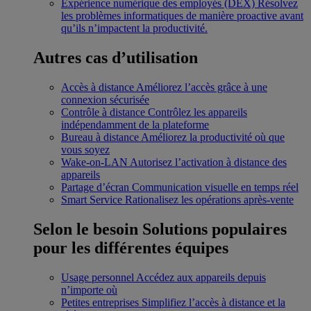
Expérience numérique des employés (DEX)
Résolvez
les problèmes informatiques de manière proactive avant
qu’ils n’impactent la productivité.
Autres cas d’utilisation
Accès à distance
Améliorez l’accès grâce à une
connexion sécurisée
Contrôle à distance
Contrôlez les appareils
indépendamment de la plateforme
Bureau à distance
Améliorez la productivité où que
vous soyez
Wake-on-LAN
Autorisez l’activation à distance des
appareils
Partage d’écran
Communication visuelle en temps réel
Smart Service
Rationalisez les opérations après-vente
Selon le besoin
Solutions populaires
pour les différentes équipes
Usage personnel
Accédez aux appareils depuis
n’importe où
Petites entreprises
Simplifiez l’accès à distance et la