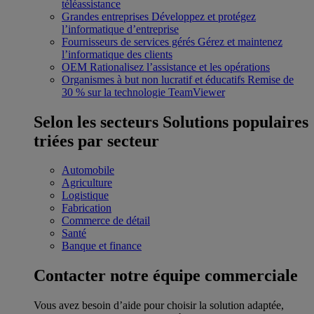
téléassistance
Grandes entreprises
Développez et protégez
l’informatique d’entreprise
Fournisseurs de services gérés
Gérez et maintenez
l’informatique des clients
OEM
Rationalisez l’assistance et les opérations
Organismes à but non lucratif et éducatifs
Remise de
30 % sur la technologie TeamViewer
Selon les secteurs
Solutions populaires
triées par secteur
Automobile
Agriculture
Logistique
Fabrication
Commerce de détail
Santé
Banque et finance
Contacter notre équipe commerciale
Vous avez besoin d’aide pour choisir la solution adaptée,