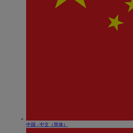
中国 - 中⽂（简体）