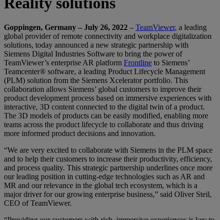
Reality solutions
Goppingen, Germany – July 26, 2022
–
TeamViewer
, a leading
global provider of remote connectivity and workplace digitalization
solutions, today announced a new strategic partnership with
Siemens Digital Industries Software to bring the power of
TeamViewer’s enterprise AR platform
Frontline
to Siemens’
Teamcenter® software, a leading Product Lifecycle Management
(PLM) solution from the Siemens Xcelerator portfolio. This
collaboration allows Siemens’ global customers to improve their
product development process based on immersive experiences with
interactive, 3D content connected to the digital twin of a product.
The 3D models of products can be easily modified, enabling more
teams across the product lifecycle to collaborate and thus driving
more informed product decisions and innovation.
“We are very excited to collaborate with Siemens in the PLM space
and to help their customers to increase their productivity, efficiency,
and process quality. This strategic partnership underlines once more
our leading position in cutting-edge technologies such as AR and
MR and our relevance in the global tech ecosystem, which is a
major driver for our growing enterprise business,” said Oliver Steil,
CEO of TeamViewer.
“Providing our customers with rich, immersive experiences is key to