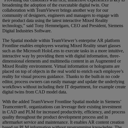
broadening the adoption of the executable digital twin. Our
collaboration with TeamViewer brings another way for our
community of designers, engineers and managers to engage with
their product data using the latest interactive Mixed Reality
technology,” said Tony Hemmelgarn, CEO and President, Siemens
Digital Industries Software.
The Spatial module within TeamViewer’s enterprise AR platform
Frontline enables employees wearing Mixed Reality smart glasses
such as the Microsoft HoloLens to execute tasks in a more intuitive,
interactive way by providing them with digital information, three-
dimensional elements and multimedia content in an Augmented or
Mixed Reality environment. Virtual information or holograms are
placed on top of objects in the real world to enrich each employee’s
reality for visual process guidance. Thanks to the built-in no code
editor, process owners can easily manage and update the underlying
workflows without including their IT department, for example create
digital twins from CAD model data.
With the added TeamViewer Frontline Spatial module in Siemens’
Teamcenter®, organizations can leverage their existing investment
in CAD and PLM for increased productivity, efficiency, and process
quality throughout the product development process and in
aftermarket service and maintenance. It enables AR content creation
based on PLM information without programming knowledge. The