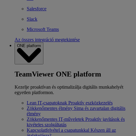
Salesforce
Slack
Microsoft Teams
Az összes integráció megtekintése
ONE platform
TeamViewer ONE platform
Kezelje proaktívan és optimalizálja digitális munkahelyét
egyetlen platformon.
Lean IT-csapatoknak
Proaktív eszközkezelés
Zökkenőmentes élmény
Sima és zavartalan digitális
élmény
Zökkenőmentes IT-műveletek
Proaktív javítások és
kivételes szolgáltatás
Kapcsolatfelvétel a csapatunkkal
Készen áll az
átalakulásra?