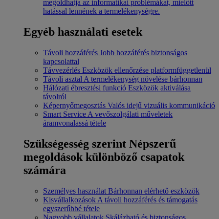
megoldhatja az informatikai problémákat, mielőtt
hatással lennének a termelékenységre.
Egyéb használati esetek
Távoli hozzáférés
Jobb hozzáférés biztonságos
kapcsolattal
Távvezérlés
Eszközök ellenőrzése platformfüggetlenül
Távoli asztal
A termelékenység növelése bárhonnan
Hálózati ébresztési funkció
Eszközök aktiválása
távolról
Képernyőmegosztás
Valós idejű vizuális kommunikáció
Smart Service
A vevőszolgálati műveletek
áramvonalassá tétele
Szükségesség szerint
Népszerű
megoldások különböző csapatok
számára
Személyes használat
Bárhonnan elérhető eszközök
Kisvállalkozások
A távoli hozzáférés és támogatás
egyszerűbbé tétele
Nagyobb vállalatok
Skálázható és biztonságos