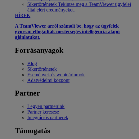
Sikertörténetek
Tekintse meg a TeamViewer ügyfelei
által elért eredményeket.
HÍREK
A TeamViewer arról számolt be, hogy az ügyfelek
gyorsan elfogadták mesterséges intelligencia alapú
ajánlatukat.
Forrásanyagok
Blog
Sikertörténetek
Események és webináriumok
Adatvédelmi központ
Partner
Legyen partnerünk
Partner keresése
Integrációs partnerek
Támogatás