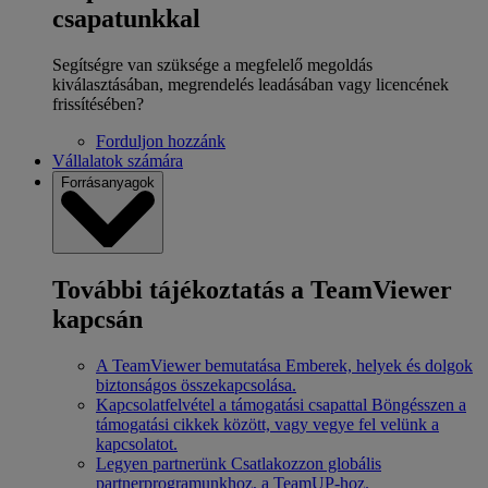
csapatunkkal
Segítségre van szüksége a megfelelő megoldás
kiválasztásában, megrendelés leadásában vagy licencének
frissítésében?
Forduljon hozzánk
Vállalatok számára
Forrásanyagok
További tájékoztatás a TeamViewer
kapcsán
A TeamViewer bemutatása
Emberek, helyek és dolgok
biztonságos összekapcsolása.
Kapcsolatfelvétel a támogatási csapattal
Böngésszen a
támogatási cikkek között, vagy vegye fel velünk a
kapcsolatot.
Legyen partnerünk
Csatlakozzon globális
partnerprogramunkhoz, a TeamUP-hoz.