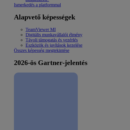
Ismerkedés a platformmal
Alapvető képességek
TeamViewer MI
Digitális munkavállalói élmény
Távoli támogatás és vezérlés
Eszközök és javítások kezelése
Összes képesség megtekintése
2026-ös Gartner-jelentés