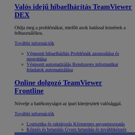
Valós idejű hibaelhárítás
TeamViewer
DEX
Oldja meg a problémákat, mielőtt azok hatással lennének a
felhasználókra.
További információk
Végponti hibaelhárítás
Problémák azonosítása és
megoldása
Végponti automatizálás
Rendszeres informatikai
feladatok automatizálása
Online dolgozó
TeamViewer
Frontline
Növelje a hatékonyságot az ipari kiterjesztett valósággal.
További információk
Logisztika és raktározás
Kézmentes anyagmozgatás
Képzés és betanítás
Gyors betanítás és továbbképzés