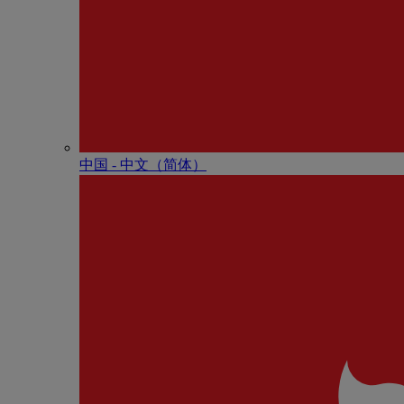
中国 - 中⽂（简体）