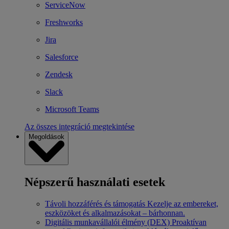
ServiceNow
Freshworks
Jira
Salesforce
Zendesk
Slack
Microsoft Teams
Az összes integráció megtekintése
Megoldások
Népszerű használati esetek
Távoli hozzáférés és támogatás
Kezelje az embereket,
eszközöket és alkalmazásokat – bárhonnan.
Digitális munkavállalói élmény (DEX)
Proaktívan