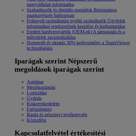
nagyvállalati informatika
Szabadúszók és digitális nomádok
Biztonságos
munkavégzés bárhonnan
Felügyelt szolgáltatást nyújtó szolgáltatók
Ügyfelek
informatikai rendszerének kezelése és karbantartása
Eredeti hardvergyártók (OEM-ek)
A támogatás és a
műveletek racionalizálása
Nonprofit és oktatás
30% kedvezmény a TeamViewer
technológiára
Iparágak szerint
Népszerű
megoldások iparágak szerint
Autóipar
Mezőgazdaság
Logisztika
Gyártás
Kiskereskedelem
Egészségügy
Banki és pénzügyi tevékenység
Közszféra
Kapcsolatfelvétel értékesítési