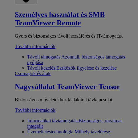
Személyes használat és SMB
TeamViewer Remote
Gyors és biztonságos távoli hozzáférés és IT-támogatás.
További információk
Távoli támogatás
Azonnali, biztonságos támogatás
nyújtása
Távoli kezelés
Eszközök figyelése és kezelése
Csomagok és árak
Nagyvállalat
TeamViewer Tensor
Biztonságos műveletekhez kialakított távkapcsolat.
További információk
Informatikai távtámogatás
Biztonságos, rugalmas,
integrált
Üzemeltetéstechnológia
Műhely távelérése