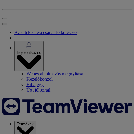
Az értékesítési csapat felkeresése
Bejelentkezés
Webes alkalmazás megnyitása
Kezelőkonzol
Hibajegy
Ügyfélportál
Termékek