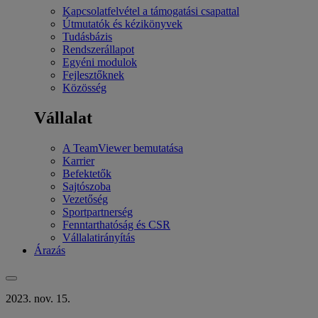
Kapcsolatfelvétel a támogatási csapattal
Útmutatók és kézikönyvek
Tudásbázis
Rendszerállapot
Egyéni modulok
Fejlesztőknek
Közösség
Vállalat
A TeamViewer bemutatása
Karrier
Befektetők
Sajtószoba
Vezetőség
Sportpartnerség
Fenntarthatóság és CSR
Vállalatirányítás
Árazás
2023. nov. 15.