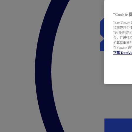
“Cooki
TeamVie
措施更具个
我们对利用 
合，并进行
尤其着重说明
在 Cookie
下载 TeamVi