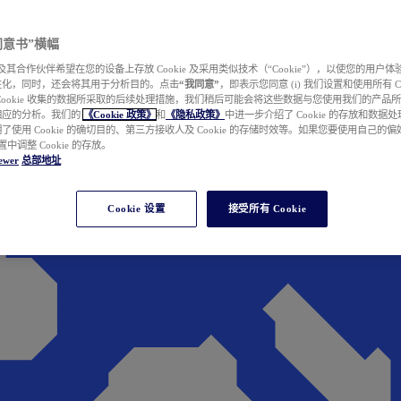
e 同意书”横幅
wer 及其合作伙伴希望在您的设备上存放 Cookie 及采用类似技术（“Cookie”），以使您的用
性化，同时，还会将其用于分析目的。点击
“我同意”
，即表示您同意 (i) 我们设置和使用所有 Cook
Cookie 收集的数据所采取的后续处理措施，我们稍后可能会将这些数据与您使用我们的产品
相应的分析。我们的
《Cookie 政策》
和
《隐私政策》
中进一步介绍了 Cookie 的存放和数据
了使用 Cookie 的确切目的、第三方接收人及 Cookie 的存储时效等。如果您要使用自己的
 设置中调整 Cookie 的存放。
ewer
总部地址
Cookie 设置
接受所有 Cookie