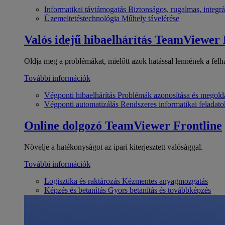
Informatikai távtámogatás
Biztonságos, rugalmas, integrá
Üzemeltetéstechnológia
Műhely távelérése
Valós idejű hibaelhárítás
TeamViewer
Oldja meg a problémákat, mielőtt azok hatással lennének a felh
További információk
Végponti hibaelhárítás
Problémák azonosítása és megold
Végponti automatizálás
Rendszeres informatikai feladato
Online dolgozó
TeamViewer Frontline
Növelje a hatékonyságot az ipari kiterjesztett valósággal.
További információk
Logisztika és raktározás
Kézmentes anyagmozgatás
Képzés és betanítás
Gyors betanítás és továbbképzés