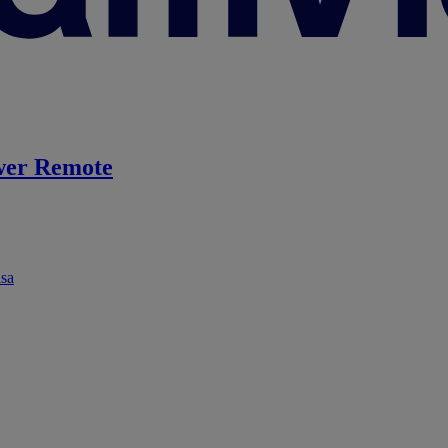
er Remote
ása