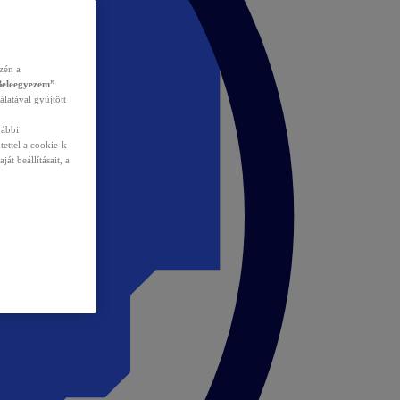
zén a
Beleegyezem”
álatával gyűjtött
vábbi
tettel a cookie-k
át beállításait, a