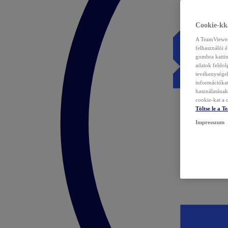
Cookie-kka
A TeamViewer 
felhasználói 
gombra kattin
adatok feldol
tevékenységek
információka
használatának 
cookie-kat a c
Töltse le a 
Impresszum