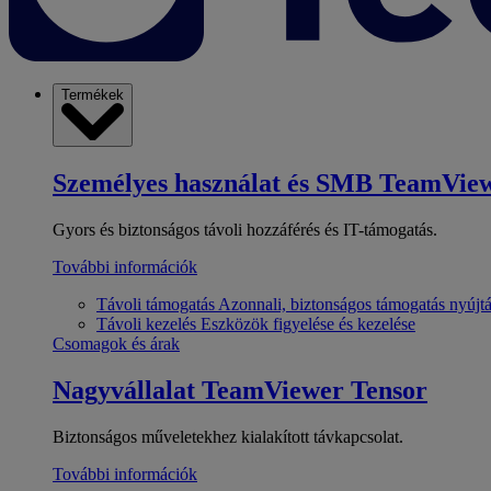
Termékek
Személyes használat és SMB
TeamView
Gyors és biztonságos távoli hozzáférés és IT-támogatás.
További információk
Távoli támogatás
Azonnali, biztonságos támogatás nyújt
Távoli kezelés
Eszközök figyelése és kezelése
Csomagok és árak
Nagyvállalat
TeamViewer Tensor
Biztonságos műveletekhez kialakított távkapcsolat.
További információk