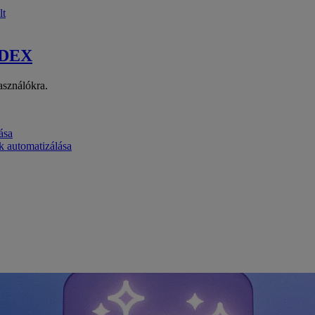
lt
 DEX
asználókra.
ása
k automatizálása