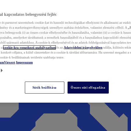
l kapcsolatos beleegyezési fejléc
és partnerei szeretnének cookie-kat és hasonló technológiákat elhelyezni és alkalmazni az eszkö
élmény és a marketingtevékenységek személyre szabása érdekében, valamint elemzési célból. A
„
tva beleegyezik (i) az összes cookie elhelyezésébe és használatába, valamint (ii) a cookie-k haszn
gozásába, amelyeket társíthatunk a termékek használatából és a használathoz kapcsolódó elemzési
ből származó adatokhoz. A cookie-k elhelyezésével és az adatok feldolgozásával kapcsolatos to
t a
cookie-kra vonatkozó szabályzatban
és az
Adatvédelmi irányelvekben
találja, különös tekin
konkrét céljaira, a külső címzettekre és a cookie-k tárolási időtartamára. Ha szeretné megadni a saj
ookie-k beállításainak területén szabhatja testre.
TeamViewert
Impresszum
Sütik beállítása
Összes süti elfogadása