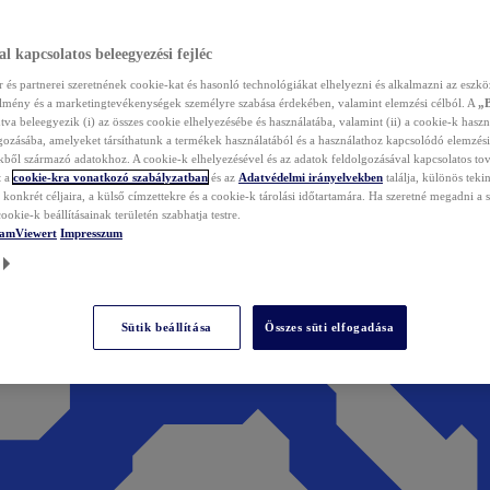
l kapcsolatos beleegyezési fejléc
és partnerei szeretnének cookie-kat és hasonló technológiákat elhelyezni és alkalmazni az eszkö
élmény és a marketingtevékenységek személyre szabása érdekében, valamint elemzési célból. A
„
tva beleegyezik (i) az összes cookie elhelyezésébe és használatába, valamint (ii) a cookie-k haszn
gozásába, amelyeket társíthatunk a termékek használatából és a használathoz kapcsolódó elemzési
ből származó adatokhoz. A cookie-k elhelyezésével és az adatok feldolgozásával kapcsolatos to
t a
cookie-kra vonatkozó szabályzatban
és az
Adatvédelmi irányelvekben
találja, különös tekin
konkrét céljaira, a külső címzettekre és a cookie-k tárolási időtartamára. Ha szeretné megadni a saj
ookie-k beállításainak területén szabhatja testre.
TeamViewert
Impresszum
Sütik beállítása
Összes süti elfogadása