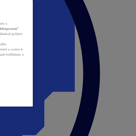
zén a
Beleegyezem”
álatával gyűjtött
vábbi
tettel a cookie-k
át beállításait, a