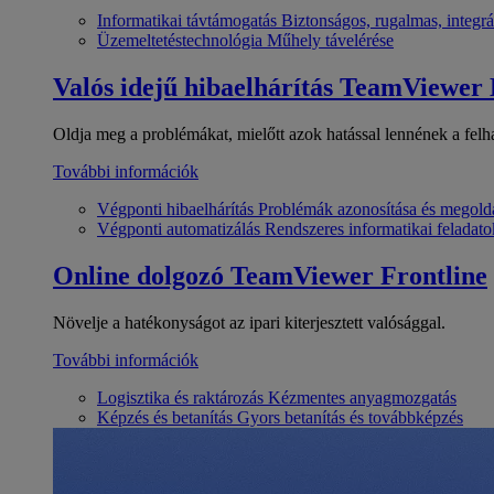
Informatikai távtámogatás
Biztonságos, rugalmas, integrá
Üzemeltetéstechnológia
Műhely távelérése
Valós idejű hibaelhárítás
TeamViewer
Oldja meg a problémákat, mielőtt azok hatással lennének a felh
További információk
Végponti hibaelhárítás
Problémák azonosítása és megold
Végponti automatizálás
Rendszeres informatikai feladato
Online dolgozó
TeamViewer Frontline
Növelje a hatékonyságot az ipari kiterjesztett valósággal.
További információk
Logisztika és raktározás
Kézmentes anyagmozgatás
Képzés és betanítás
Gyors betanítás és továbbképzés