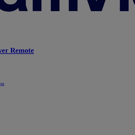
er Remote
ása