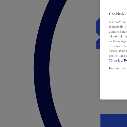
Cookie-kka
A TeamViewer 
felhasználói 
gombra kattin
adatok feldol
tevékenységek
információka
használatának 
cookie-kat a c
Töltse le a 
Impresszum