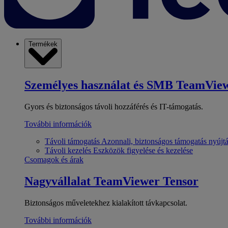
Termékek
Személyes használat és SMB
TeamView
Gyors és biztonságos távoli hozzáférés és IT-támogatás.
További információk
Távoli támogatás
Azonnali, biztonságos támogatás nyújt
Távoli kezelés
Eszközök figyelése és kezelése
Csomagok és árak
Nagyvállalat
TeamViewer Tensor
Biztonságos műveletekhez kialakított távkapcsolat.
További információk