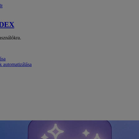
lt
 DEX
asználókra.
ása
k automatizálása