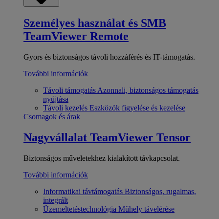
Személyes használat és SMB
TeamViewer Remote
Gyors és biztonságos távoli hozzáférés és IT-támogatás.
További információk
Távoli támogatás
Azonnali, biztonságos támogatás
nyújtása
Távoli kezelés
Eszközök figyelése és kezelése
Csomagok és árak
Nagyvállalat
TeamViewer Tensor
Biztonságos műveletekhez kialakított távkapcsolat.
További információk
Informatikai távtámogatás
Biztonságos, rugalmas,
integrált
Üzemeltetéstechnológia
Műhely távelérése