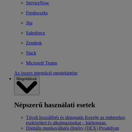
ServiceNow
Freshworks
Jira
Salesforce
Zendesk
Slack
Microsoft Teams
Az összes integráció megtekintése
Megoldások
Népszerű használati esetek
Távoli hozzáférés és támogatás
Kezelje az embereket,
eszközöket és alkalmazásokat – bárhonnan.
Digitális munkavállalói élmény (DEX)
Proaktívan