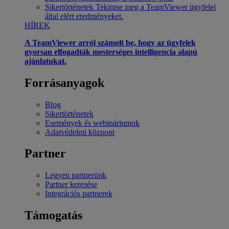
Sikertörténetek
Tekintse meg a TeamViewer ügyfelei
által elért eredményeket.
HÍREK
A TeamViewer arról számolt be, hogy az ügyfelek
gyorsan elfogadták mesterséges intelligencia alapú
ajánlatukat.
Forrásanyagok
Blog
Sikertörténetek
Események és webináriumok
Adatvédelmi központ
Partner
Legyen partnerünk
Partner keresése
Integrációs partnerek
Támogatás