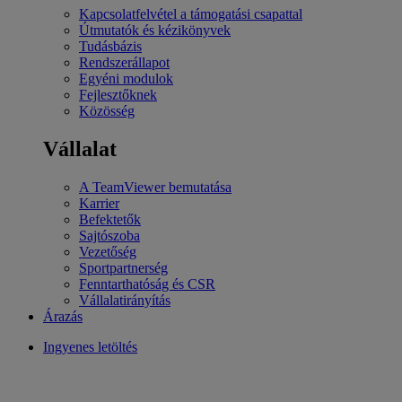
Kapcsolatfelvétel a támogatási csapattal
Útmutatók és kézikönyvek
Tudásbázis
Rendszerállapot
Egyéni modulok
Fejlesztőknek
Közösség
Vállalat
A TeamViewer bemutatása
Karrier
Befektetők
Sajtószoba
Vezetőség
Sportpartnerség
Fenntarthatóság és CSR
Vállalatirányítás
Árazás
Ingyenes letöltés