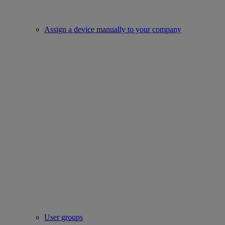
Assign a device manually to your company
User groups