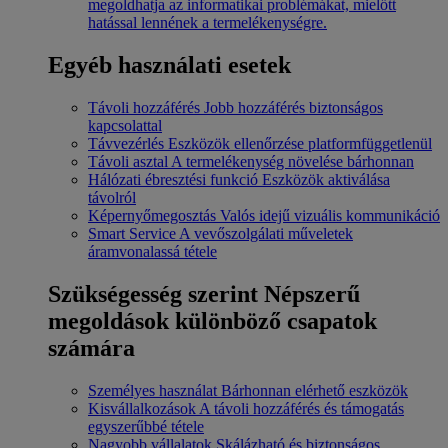
megoldhatja az informatikai problémákat, mielőtt
hatással lennének a termelékenységre.
Egyéb használati esetek
Távoli hozzáférés
Jobb hozzáférés biztonságos
kapcsolattal
Távvezérlés
Eszközök ellenőrzése platformfüggetlenül
Távoli asztal
A termelékenység növelése bárhonnan
Hálózati ébresztési funkció
Eszközök aktiválása
távolról
Képernyőmegosztás
Valós idejű vizuális kommunikáció
Smart Service
A vevőszolgálati műveletek
áramvonalassá tétele
Szükségesség szerint
Népszerű
megoldások különböző csapatok
számára
Személyes használat
Bárhonnan elérhető eszközök
Kisvállalkozások
A távoli hozzáférés és támogatás
egyszerűbbé tétele
Nagyobb vállalatok
Skálázható és biztonságos