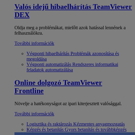
Valós idejű hibaelhárítás
TeamViewer
DEX
Oldja meg a problémákat, mielőtt azok hatással lennének a
felhasználókra.
További információk
Végponti hibaelhárítás
Problémák azonosítása és
megoldása
Végponti automatizálás
Rendszeres informatikai
feladatok automatizálása
Online dolgozó
TeamViewer
Frontline
Növelje a hatékonyságot az ipari kiterjesztett valósággal.
További információk
Logisztika és raktározás
Kézmentes anyagmozgatás
Képzés és betanítás
Gyors betanítás és továbbképzés