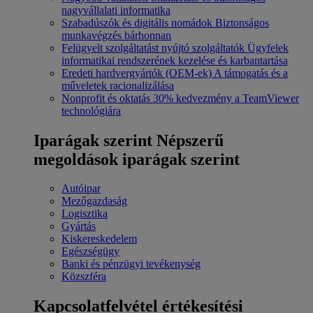
nagyvállalati informatika
Szabadúszók és digitális nomádok
Biztonságos
munkavégzés bárhonnan
Felügyelt szolgáltatást nyújtó szolgáltatók
Ügyfelek
informatikai rendszerének kezelése és karbantartása
Eredeti hardvergyártók (OEM-ek)
A támogatás és a
műveletek racionalizálása
Nonprofit és oktatás
30% kedvezmény a TeamViewer
technológiára
Iparágak szerint
Népszerű
megoldások iparágak szerint
Autóipar
Mezőgazdaság
Logisztika
Gyártás
Kiskereskedelem
Egészségügy
Banki és pénzügyi tevékenység
Közszféra
Kapcsolatfelvétel értékesítési