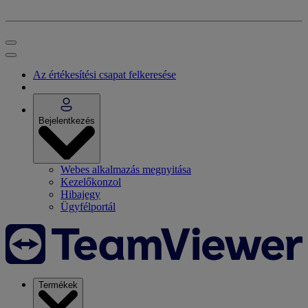
Az értékesítési csapat felkeresése
Bejelentkezés
Webes alkalmazás megnyitása
Kezelőkonzol
Hibajegy
Ügyfélportál
Termékek