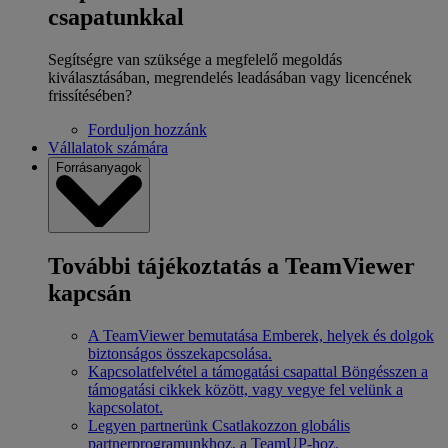
csapatunkkal
Segítségre van szüksége a megfelelő megoldás
kiválasztásában, megrendelés leadásában vagy licencének
frissítésében?
Forduljon hozzánk
Vállalatok számára
Forrásanyagok
További tájékoztatás a TeamViewer
kapcsán
A TeamViewer bemutatása
Emberek, helyek és dolgok
biztonságos összekapcsolása.
Kapcsolatfelvétel a támogatási csapattal
Böngésszen a
támogatási cikkek között, vagy vegye fel velünk a
kapcsolatot.
Legyen partnerünk
Csatlakozzon globális
partnerprogramunkhoz, a TeamUP-hoz.