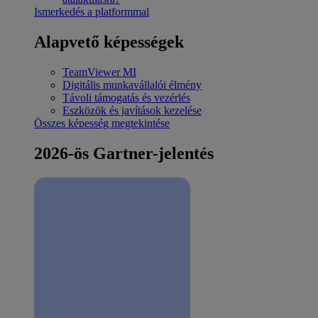
Ismerkedés a platformmal
Alapvető képességek
TeamViewer MI
Digitális munkavállalói élmény
Távoli támogatás és vezérlés
Eszközök és javítások kezelése
Összes képesség megtekintése
2026-ös Gartner-jelentés