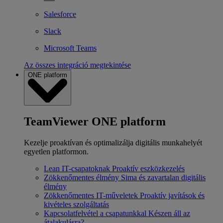
Salesforce
Slack
Microsoft Teams
Az összes integráció megtekintése
ONE platform
TeamViewer ONE platform
Kezelje proaktívan és optimalizálja digitális munkahelyét
egyetlen platformon.
Lean IT-csapatoknak
Proaktív eszközkezelés
Zökkenőmentes élmény
Sima és zavartalan digitális
élmény
Zökkenőmentes IT-műveletek
Proaktív javítások és
kivételes szolgáltatás
Kapcsolatfelvétel a csapatunkkal
Készen áll az
átalakulásra?