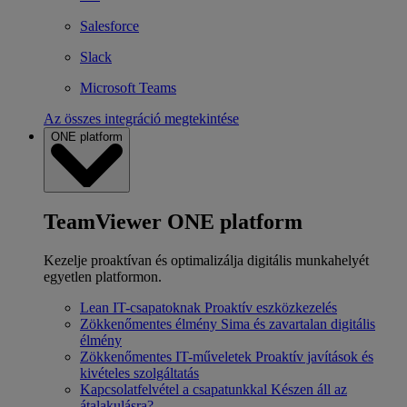
Salesforce
Slack
Microsoft Teams
Az összes integráció megtekintése
ONE platform
TeamViewer ONE platform
Kezelje proaktívan és optimalizálja digitális munkahelyét
egyetlen platformon.
Lean IT-csapatoknak
Proaktív eszközkezelés
Zökkenőmentes élmény
Sima és zavartalan digitális
élmény
Zökkenőmentes IT-műveletek
Proaktív javítások és
kivételes szolgáltatás
Kapcsolatfelvétel a csapatunkkal
Készen áll az
átalakulásra?