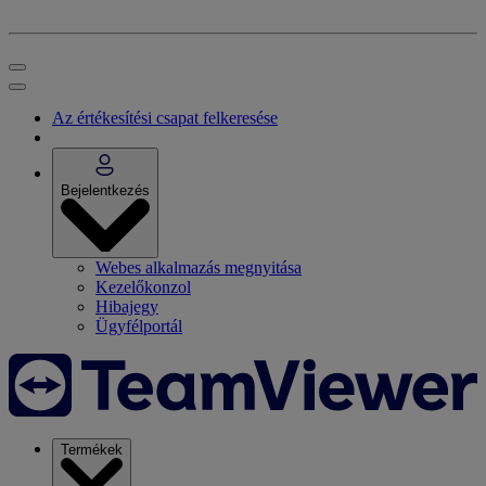
Az értékesítési csapat felkeresése
Bejelentkezés
Webes alkalmazás megnyitása
Kezelőkonzol
Hibajegy
Ügyfélportál
Termékek