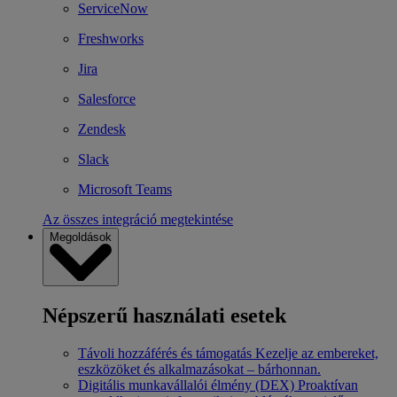
ServiceNow
Freshworks
Jira
Salesforce
Zendesk
Slack
Microsoft Teams
Az összes integráció megtekintése
Megoldások
Népszerű használati esetek
Távoli hozzáférés és támogatás
Kezelje az embereket,
eszközöket és alkalmazásokat – bárhonnan.
Digitális munkavállalói élmény (DEX)
Proaktívan