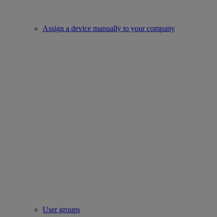
Assign a device manually to your company
User groups