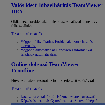
Valós idejű hibaelhárítás
TeamViewer
DEX
Oldja meg a problémákat, mielőtt azok hatással lennének a
felhasználókra.
További információk
Végponti hibaelhárítás
Problémák azonosítása és
megoldása
Végponti automatizálás
Rendszeres informatikai
feladatok automatizálása
Online dolgozó
TeamViewer
Frontline
Növelje a hatékonyságot az ipari kiterjesztett valósággal.
További információk
Logisztika és raktározás
Kézmentes anyagmozgatás
Képzés és betanítás
Gyors betanítás és továbbképzés