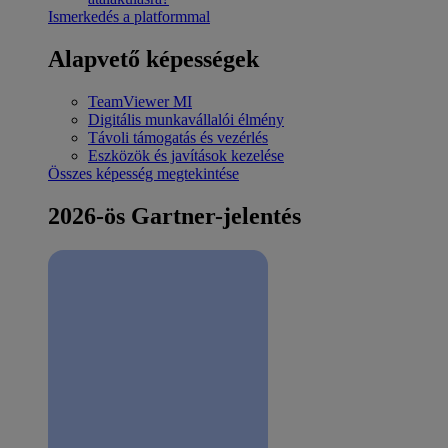
Ismerkedés a platformmal
Alapvető képességek
TeamViewer MI
Digitális munkavállalói élmény
Távoli támogatás és vezérlés
Eszközök és javítások kezelése
Összes képesség megtekintése
2026-ös Gartner-jelentés