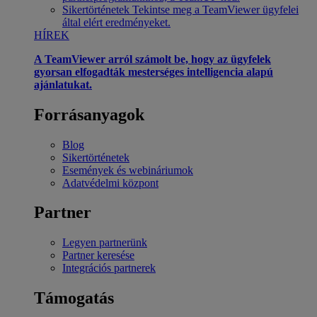
Sikertörténetek
Tekintse meg a TeamViewer ügyfelei
által elért eredményeket.
HÍREK
A TeamViewer arról számolt be, hogy az ügyfelek
gyorsan elfogadták mesterséges intelligencia alapú
ajánlatukat.
Forrásanyagok
Blog
Sikertörténetek
Események és webináriumok
Adatvédelmi központ
Partner
Legyen partnerünk
Partner keresése
Integrációs partnerek
Támogatás