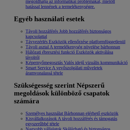
megoldhatja az informatikai problémákat, mielőtt
hatással lennének a termelékenységre.
Egyéb használati esetek
Távoli hozzáférés
Jobb hozzáférés biztonságos
kapcsolattal
Távvezérlés
Eszközök ellenőrzése platformfüggetlenül
Távoli asztal
A termelékenység növelése bárhonnan
Hálózati ébresztési funkció
Eszközök aktiválása
távolról
Képernyőmegosztás
Valós idejű vizuális kommunikáció
Smart Service
A vevőszolgálati műveletek
áramvonalassá tétele
Szükségesség szerint
Népszerű
megoldások különböző csapatok
számára
Személyes használat
Bárhonnan elérhető eszközök
Kisvállalkozások
A távoli hozzáférés és támogatás
egyszerűbbé tétele
Nagyobb vállalatok
Skálázható és biztonságos