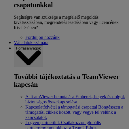
csapatunkkal
Segítségre van szüksége a megfelelő megoldás
kiválasztásában, megrendelés leadásában vagy licencének
frissítésében?
Forduljon hozzánk
Vállalatok számára
Forrásanyagok
További tájékoztatás a TeamViewer
kapcsán
A TeamViewer bemutatása
Emberek, helyek és dolgok
biztonságos összekapcsolása.
Kapcsolatfelvétel a támogatási csapattal
Böngésszen a
támogatási cikkek között, vagy vegye fel velünk a
kapcsolatot.
Legyen partnerünk
Csatlakozzon globális
partnerprogramunkhoz, a TeamUP-hoz.