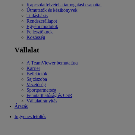
Kapcsolatfelvétel a támogatási csapattal
Útmutatók és kézikönyvek
Tudásbázis
Rendszerállapot
Egyéni modulok
Fejlesztőknek
Közösség
Vállalat
A TeamViewer bemutatása
Karrier
Befektetők
Sajtószoba
Vezetőség
Sportpartnerség
Fenntarthatóság és CSR
Vállalatirányítás
Árazás
Ingyenes letöltés