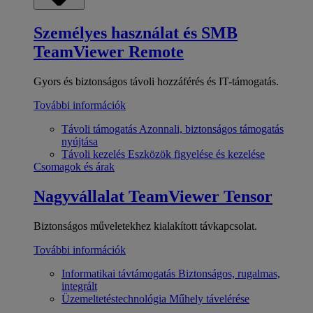
Személyes használat és SMB
TeamViewer Remote
Gyors és biztonságos távoli hozzáférés és IT-támogatás.
További információk
Távoli támogatás
Azonnali, biztonságos támogatás
nyújtása
Távoli kezelés
Eszközök figyelése és kezelése
Csomagok és árak
Nagyvállalat
TeamViewer Tensor
Biztonságos műveletekhez kialakított távkapcsolat.
További információk
Informatikai távtámogatás
Biztonságos, rugalmas,
integrált
Üzemeltetéstechnológia
Műhely távelérése