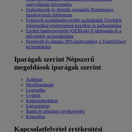
nagyvállalati informatika
Szabadúszók és digitális nomádok
Biztonságos
munkavégzés bárhonnan
Felügyelt szolgáltatást nyújtó szolgáltatók
Ügyfelek
informatikai rendszerének kezelése és karbantartása
Eredeti hardvergyártók (OEM-ek)
A támogatás és a
műveletek racionalizálása
Nonprofit és oktatás
30% kedvezmény a TeamViewer
technológiára
Iparágak szerint
Népszerű
megoldások iparágak szerint
Autóipar
Mezőgazdaság
Logisztika
Gyártás
Kiskereskedelem
Egészségügy
Banki és pénzügyi tevékenység
Közszféra
Kapcsolatfelvétel értékesítési