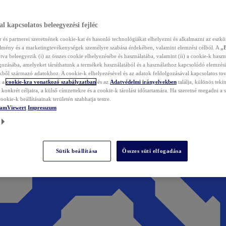
l kapcsolatos beleegyezési fejléc
és partnerei szeretnének cookie-kat és hasonló technológiákat elhelyezni és alkalmazni az eszkö
élmény és a marketingtevékenységek személyre szabása érdekében, valamint elemzési célból. A
„
tva beleegyezik (i) az összes cookie elhelyezésébe és használatába, valamint (ii) a cookie-k haszn
gozásába, amelyeket társíthatunk a termékek használatából és a használathoz kapcsolódó elemzési
ből származó adatokhoz. A cookie-k elhelyezésével és az adatok feldolgozásával kapcsolatos to
t a
cookie-kra vonatkozó szabályzatban
és az
Adatvédelmi irányelvekben
találja, különös tekin
konkrét céljaira, a külső címzettekre és a cookie-k tárolási időtartamára. Ha szeretné megadni a saj
ookie-k beállításainak területén szabhatja testre.
TeamViewert
Impresszum
Sütik beállítása
Összes süti elfogadása