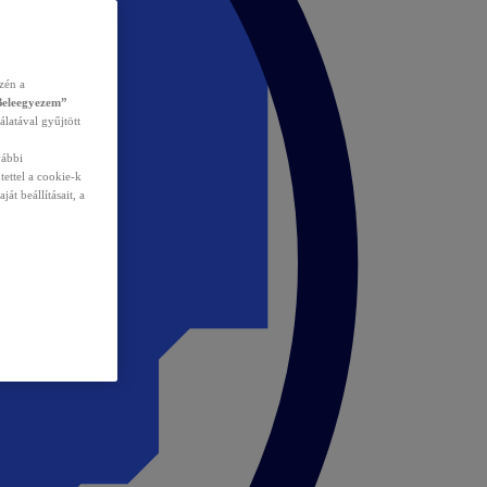
zén a
Beleegyezem”
álatával gyűjtött
vábbi
tettel a cookie-k
át beállításait, a