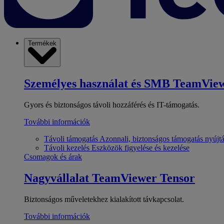
Termékek
Személyes használat és SMB
TeamView
Gyors és biztonságos távoli hozzáférés és IT-támogatás.
További információk
Távoli támogatás
Azonnali, biztonságos támogatás nyújt
Távoli kezelés
Eszközök figyelése és kezelése
Csomagok és árak
Nagyvállalat
TeamViewer Tensor
Biztonságos műveletekhez kialakított távkapcsolat.
További információk