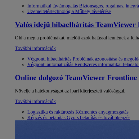
Informatikai távtámogatás
Biztonságos, rugalmas, integrá
Üzemeltetéstechnológia
Műhely távelérése
Valós idejű hibaelhárítás
TeamViewer
Oldja meg a problémákat, mielőtt azok hatással lennének a felh
További információk
Végponti hibaelhárítás
Problémák azonosítása és megold
Végponti automatizálás
Rendszeres informatikai feladato
Online dolgozó
TeamViewer Frontline
Növelje a hatékonyságot az ipari kiterjesztett valósággal.
További információk
Logisztika és raktározás
Kézmentes anyagmozgatás
Képzés és betanítás
Gyors betanítás és továbbképzés