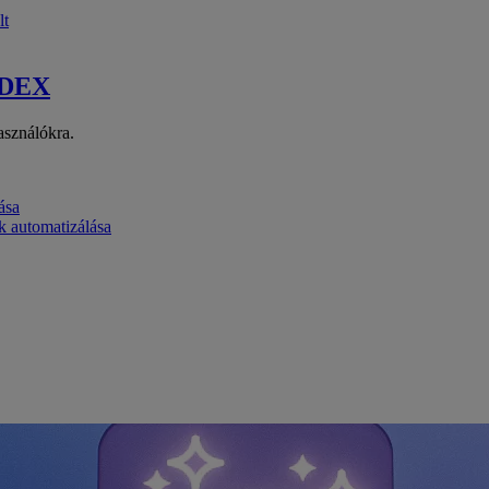
lt
 DEX
asználókra.
ása
k automatizálása