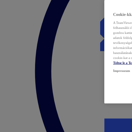
Cookie-kka
A TeamViewer 
felhasználói 
gombra kattin
adatok feldol
tevékenységek
információka
használatának 
cookie-kat a c
Töltse le a 
Impresszum