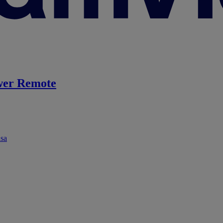
er Remote
ása